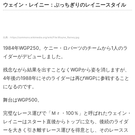
ウェイン・レイニー：ぶっちぎりのレイニースタイル
出典：https://commons.wikimedia.org/wiki/File:Wayne_Rainey.jpg
1984年WGP250。ケニー・ロバーツのチームから1人のラ
イダーがデビューしました。
残念ながら結果を出すことなくWGPから姿を消しますが、
4年後の1988年にそのライダーは再びWGPに参戦すること
になるのです。
舞台はWGP500。
完璧なレース運びで「Ｍｒ・100％」と呼ばれたウェイン・
レイニーはスタート直後からトップに立ち、後続のライダ
ーを大きく引き離すレース運びを得意とし、そのレースス