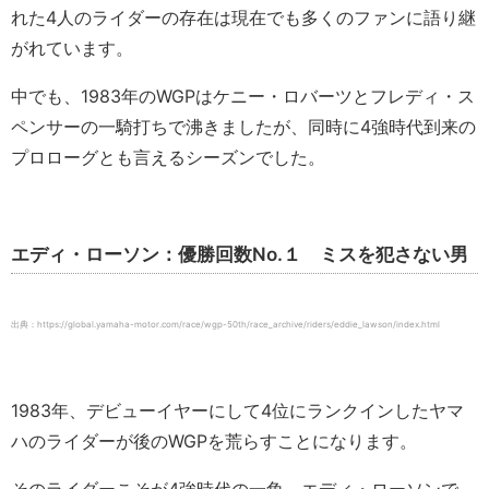
れた4人のライダーの存在は現在でも多くのファンに語り継
がれています。
中でも、1983年のWGPはケニー・ロバーツとフレディ・ス
ペンサーの一騎打ちで沸きましたが、同時に4強時代到来の
プロローグとも言えるシーズンでした。
エディ・ローソン：優勝回数No.１ ミスを犯さない男
出典：https://global.yamaha-motor.com/race/wgp-50th/race_archive/riders/eddie_lawson/index.html
1983年、デビューイヤーにして4位にランクインしたヤマ
ハのライダーが後のWGPを荒らすことになります。