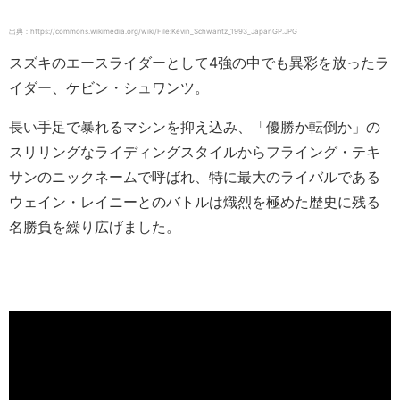
出典：https://commons.wikimedia.org/wiki/File:Kevin_Schwantz_1993_JapanGP.JPG
スズキのエースライダーとして4強の中でも異彩を放ったラ
イダー、ケビン・シュワンツ。
長い手足で暴れるマシンを抑え込み、「優勝か転倒か」の
スリリングなライディングスタイルからフライング・テキ
サンのニックネームで呼ばれ、特に最大のライバルである
ウェイン・レイニーとのバトルは熾烈を極めた歴史に残る
名勝負を繰り広げました。