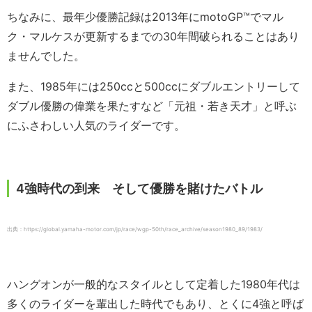
ちなみに、最年少優勝記録は2013年にmotoGP™でマル
ク・マルケスが更新するまでの30年間破られることはあり
ませんでした。
また、1985年には250ccと500ccにダブルエントリーして
ダブル優勝の偉業を果たすなど「元祖・若き天才」と呼ぶ
にふさわしい人気のライダーです。
4強時代の到来 そして優勝を賭けたバトル
出典：https://global.yamaha-motor.com/jp/race/wgp-50th/race_archive/season1980_89/1983/
ハングオンが一般的なスタイルとして定着した1980年代は
多くのライダーを輩出した時代でもあり、とくに4強と呼ば