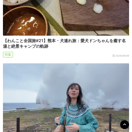
【わんこと全国旅#21】熊本・犬連れ旅：愛犬ドンちゃんを癒す名
湯と絶景キャンプの軌跡
特集
2026/08/08