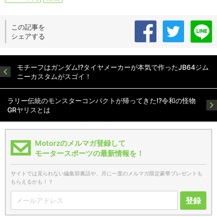
この記事を
シェアする
モチーフはガンダム!?タイヤメーカーが本気で作ったJB64ジム
ニーカスタムがスゴイ！
ラリー伝統のモンスターコンパクトが帰ってきた!?令和の怪物
GRヤリスとは
Motorzのメルマガ登録して
モータースポーツの最新情報を！
サイトでは見られない編集部裏話や、月に一度のメルマガ限定豪華プレゼントも
もらえるかも！？
登録