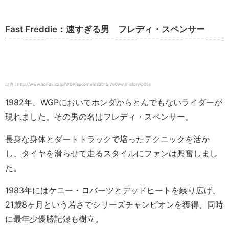
Fast Freddie：速すぎる男 フレディ・スペンサー
出典：http://www.honda.co.jp/WGP/spcontents2015/700win/history/p05/
1982年、WGPにおいてホンダからとんでもないライダーが
現れました。その男の名はフレディ・スペンサー。
長身な身体とダートトラックで培ったテクニックを活か
し、タイヤを滑らせて走るスタイルにファンは興奮しまし
た。
1983年にはケニー・ロバーツとデッドヒートを繰り広げ、
21歳8ヶ月という若さでシリーズチャンピオンを獲得、同時
に最年少優勝記録も樹立。