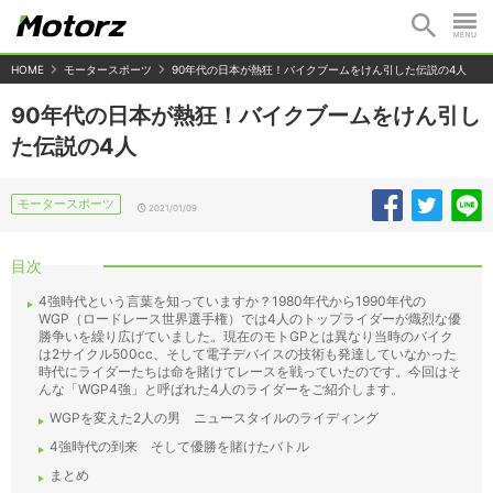
HOME
モータースポーツ
90年代の日本が熱狂！バイクブームをけん引した伝説の4人
90年代の日本が熱狂！バイクブームをけん引し
た伝説の4人
モータースポーツ
2021/01/09
目次
4強時代という言葉を知っていますか？1980年代から1990年代の
WGP（ロードレース世界選手権）では4人のトップライダーが熾烈な優
勝争いを繰り広げていました。現在のモトGPとは異なり当時のバイク
は2サイクル500cc、そして電子デバイスの技術も発達していなかった
時代にライダーたちは命を賭けてレースを戦っていたのです。今回はそ
んな「WGP4強」と呼ばれた4人のライダーをご紹介します。
WGPを変えた2人の男 ニュースタイルのライディング
4強時代の到来 そして優勝を賭けたバトル
まとめ