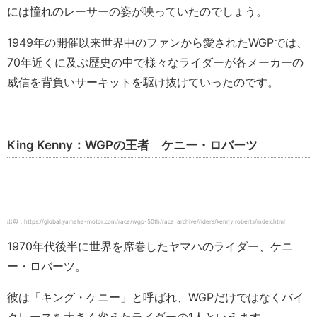
には憧れのレーサーの姿が映っていたのでしょう。
1949年の開催以来世界中のファンから愛されたWGPでは、
70年近くに及ぶ歴史の中で様々なライダーが各メーカーの
威信を背負いサーキットを駆け抜けていったのです。
King Kenny：WGPの王者 ケニー・ロバーツ
出典：https://global.yamaha-motor.com/race/wgp-50th/race_archive/riders/kenny_roberts/index.html
1970年代後半に世界を席巻したヤマハのライダー、ケニ
ー・ロバーツ。
彼は「キング・ケニー」と呼ばれ、WGPだけではなくバイ