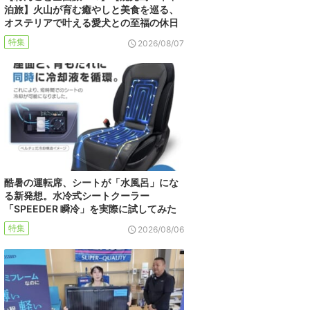
泊旅】火山が育む癒やしと美食を巡る、
オステリアで叶える愛犬との至福の休日
特集
2026/08/07
酷暑の運転席、シートが「水風呂」にな
る新発想。水冷式シートクーラー
「SPEEDER 瞬冷」を実際に試してみた
特集
2026/08/06