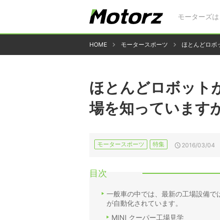
モーターズは
HOME
モータースポーツ
ほとんどロボ
ほとんどロボット
場を知っています
モータースポーツ
特集
2016/03/04
目次
一般車の中では、最新の工場設備では
が自動化されています。
MINI クーパー工場見学