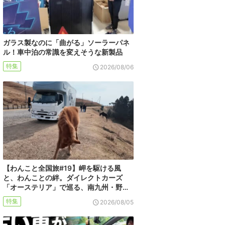
ガラス製なのに「曲がる」ソーラーパネ
ル！車中泊の常識を変えそうな新製品
特集
2026/08/06
【わんこと全国旅#19】岬を駆ける風
と、わんことの絆。ダイレクトカーズ
「オーステリア」で巡る、南九州・野…
特集
2026/08/05