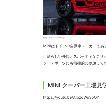
出典：https://clubmini.jp
MINIはドイツの自動車メーカーで
可愛らしい外観とスポーティな走り
タースポーツにも積極的に参加して
MINI クーパー工場見
https://youtu.be/AIpzqWpSoOY