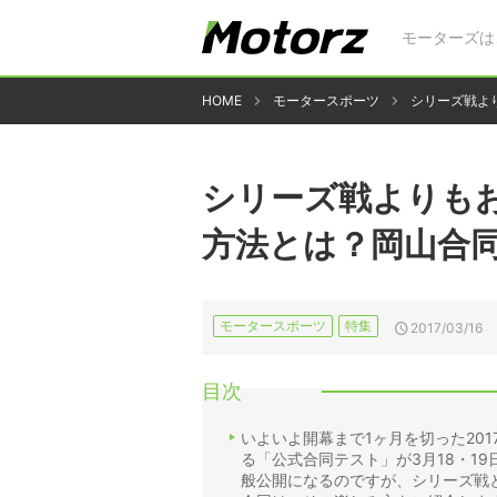
モーターズは
HOME
モータースポーツ
シリーズ戦よ
シリーズ戦よりも
方法とは？岡山合
モータースポーツ
特集
2017/03/16
目次
いよいよ開幕まで1ヶ月を切った20
る「公式合同テスト」が3月18・1
般公開になるのですが、シリーズ戦