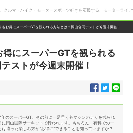
、クルマ・バイク・モータースポーツ好きを応援する、モーターライフ
りもお得にスーパーGTを観られる方法とは？岡山合同テストが今週末開催！
お得にスーパーGTを観られる
同テストが今週末開催！
17年のスーパーGT。その前に一足早く各マシンの走りを観られ
9日に岡山国際サーキットで行われます。もちろん、有料での一
とは違った楽しみ方が“お得に”できることを知っていますか？