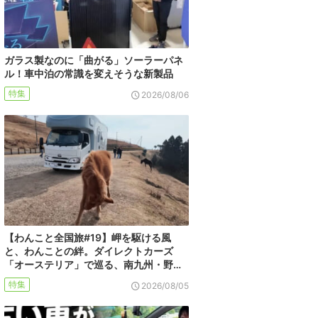
ガラス製なのに「曲がる」ソーラーパネ
ル！車中泊の常識を変えそうな新製品
特集
2026/08/06
【わんこと全国旅#19】岬を駆ける風
と、わんことの絆。ダイレクトカーズ
「オーステリア」で巡る、南九州・野…
特集
2026/08/05