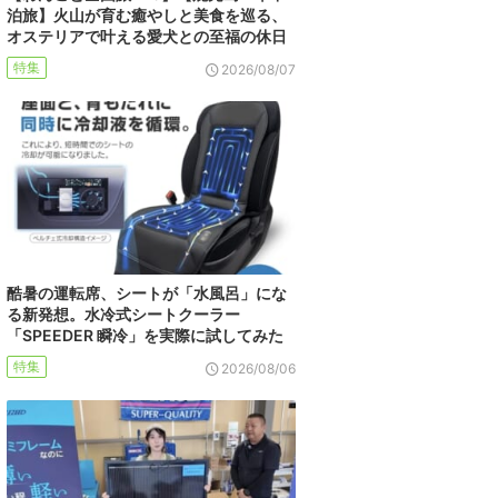
泊旅】火山が育む癒やしと美食を巡る、
オステリアで叶える愛犬との至福の休日
特集
2026/08/07
酷暑の運転席、シートが「水風呂」にな
る新発想。水冷式シートクーラー
「SPEEDER 瞬冷」を実際に試してみた
特集
2026/08/06