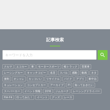
記事検索
クルマ
エコカー
車
モータースポーツ
軽トラック
営業車
レーシングカー
キャッチコピー
名言
スバル
感動
動画
ネタ
便利
オシャレ
カッコいい
リサイクル
バイク
アプリ
車中泊
キュレーション
コンセプトカー
アーカイブ
F1
知っておきたい
スーパーカー
イベント情報
2016
ジムカーナ
レーシングドライバー
FIA-F4
行ってみた！
イベント
グッズ
レース