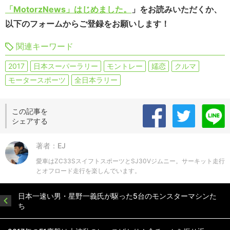
「MotorzNews」はじめました。
」をお読みいただくか、
以下のフォームからご登録をお願いします！
関連キーワード
2017
日本スーパーラリー
モントレー
嬬恋
クルマ
モータースポーツ
全日本ラリー
この記事を
シェアする
著者：EJ
愛車はZC33SスイフトスポーツとSJ30Vジムニー。サーキット走行
とオフロード走行を楽しんでいます。
日本一速い男・星野一義氏が駆った5台のモンスターマシンた
ち