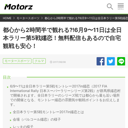
HOME
モータースポーツ
都心から2時間半で観れる?!6月9〜11日は全日本ラリー第5戦
都心から2時間半で観れる?!6月9〜11日は全日
本ラリー第5戦嬬恋！無料配信もあるので自宅
観戦も安心！
モータースポーツ
クルマ
2017/06/08
目次
6/9〜11は全日本ラリー第5戦モントレー2017in嬬恋（2017 FIA
International Rally 日本スーパーラリーシリーズ第2戦）が群馬県嬬恋村
で開催されます。全日本ラリーのシリーズ戦では都心から最も近い場所
での開催となる、モントレー嬬恋の雰囲気や観戦ポイントをお伝えしま
す。
全日本ラリー第5戦モントレー2017in嬬恋とは
会場（パルコール嬬恋）の様子
レッキの様子