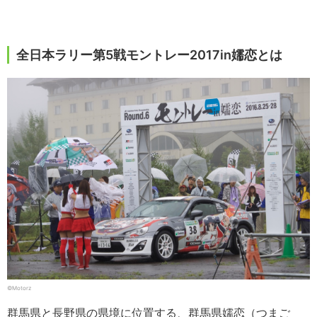
全日本ラリー第5戦モントレー2017in嬬恋とは
©️Motorz
群馬県と長野県の県境に位置する、群馬県嬬恋（つまご