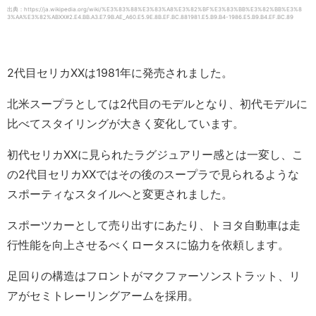
出典：https://ja.wikipedia.org/wiki/%E3%83%88%E3%83%A8%E3%82%BF%E3%83%BB%E3%82%BB%E3%8
3%AA%E3%82%ABXX#2.E4.BB.A3.E7.9B.AE_A60.E5.9E.8B.EF.BC.881981.E5.B9.B4-1986.E5.B9.B4.EF.BC.89
2代目セリカXXは1981年に発売されました。
北米スープラとしては2代目のモデルとなり、初代モデルに
比べてスタイリングが大きく変化しています。
初代セリカXXに見られたラグジュアリー感とは一変し、こ
の2代目セリカXXではその後のスープラで見られるような
スポーティなスタイルへと変更されました。
スポーツカーとして売り出すにあたり、トヨタ自動車は走
行性能を向上させるべくロータスに協力を依頼します。
足回りの構造はフロントがマクファーソンストラット、リ
アがセミトレーリングアームを採用。