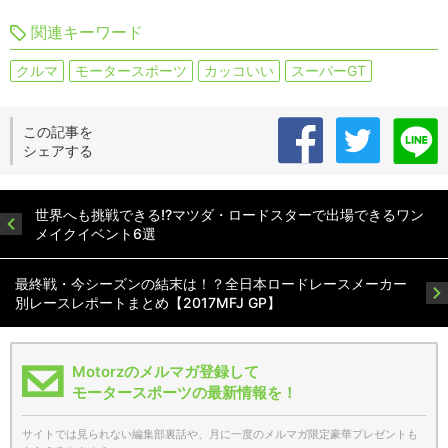
関連キーワード
クルマ
モータースポーツ
カッコいい
スーパーGT
この記事を
シェアする
世界へも挑戦できる!?マツダ・ロードスターで出場できるワン
メイクイベント6選
最終戦・今シーズンの結末は！？全日本ロードレースメーカー
別レースレポートまとめ【2017MFJ GP】
Motorzのメルマガ登録して
モータースポーツの最新情報を！
サイトでは見られない編集部裏話や、月に一度のメルマガ限定豪華プレゼントも