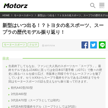
HOME
モータースポーツ
新型はいつ出る！？トヨタの名スポーツ、スープラの歴代モデル
新型はいつ出る！？トヨタの名スポーツ、スー
プラの歴代モデル振り返り！
モータースポーツ
クルマ
2017/11/14
目次
生産終了してもなお、ファンに大人気のスポーツカー「スープラ」。最
終モデルであるJZA80に至っては全日本GT選手権（JGTC）で数々の歴
史に残るバトルを繰り広げ、市販車と同様で今でもレースファンを魅了
しています。セリカXXからスープラ最終モデルであるJZA80までを今
回はモータースポーツの話も交えながら振り返って行きます。
初代A40型/50型
2代目A60型
3代目A70型（スープラとしては初代）
4代目A80型最終モデル（スープラとしては2代目）