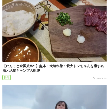
【わんこと全国旅#21】熊本・犬連れ旅：愛犬ドンちゃんを癒す名
湯と絶景キャンプの軌跡
特集
2026/08/08