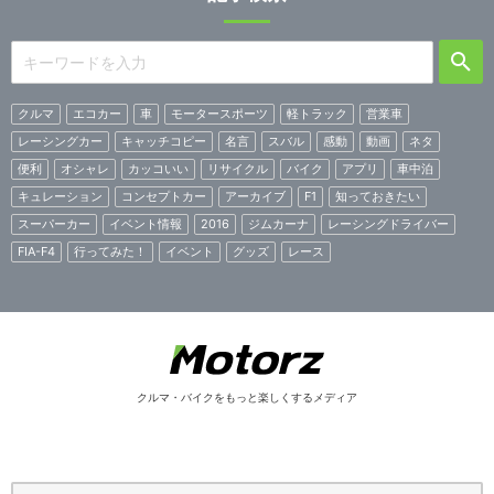
クルマ
エコカー
車
モータースポーツ
軽トラック
営業車
レーシングカー
キャッチコピー
名言
スバル
感動
動画
ネタ
便利
オシャレ
カッコいい
リサイクル
バイク
アプリ
車中泊
キュレーション
コンセプトカー
アーカイブ
F1
知っておきたい
スーパーカー
イベント情報
2016
ジムカーナ
レーシングドライバー
FIA-F4
行ってみた！
イベント
グッズ
レース
クルマ・バイクをもっと楽しくするメディア