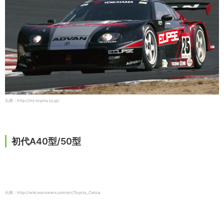
出典：http://ms.toyota.co.jp/
初代A40型/50型
出典：http://wiki.eanswers.com/en/Toyota_Celica