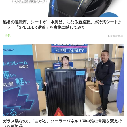
酷暑の運転席、シートが「水風呂」になる新発想。水冷式シートク
ーラー「SPEEDER 瞬冷」を実際に試してみた
特集
2026/08/06
ガラス製なのに「曲がる」ソーラーパネル！車中泊の常識を変えそ
うな新製品