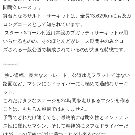
間耐久レース 」。
舞台となるサルト・サーキットは、全長13.629kmにも及ぶ
ロングコースとして知られています。
スタート&ゴール付近は常設のブガッティサーキットが用
いられるものの、そのほとんどがレース期間中のみクロー
ズされる一般公道で構成されているのが大きな特徴です。
©︎Porsche AG
狭い道幅、長大なストレート、公道ゆえフラットではない
路面など、マシンにもドライバーにも極めて過酷なサーキ
ット。
これだけタフなステージを24時間を走りきるマシンを作る
ことは、もちろん容易ではありません。
予選でどれだけ速くても、最終的には耐久性とメンテナン
ス性に優れたマシン、そして精神的にタフなドライバーだ
けが、この伝統の1戦に勝つことが出来るのです。