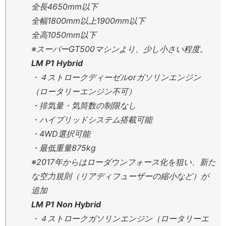
全長4650mm以下
全幅1800mm以上1900mm以下
全高1050mm以下
※スーパーGT500マシンより、少し小さい程度。
LM P1 Hybrid
・４ストロークディーゼルorガソリンエンジン
（ロータリーエンジン不可）
・排気量・気筒数の制限なし
・ハイブリッドシステム搭載可能
・4WD選択可能
・最低重量875kg
※2017年からはローダウンフォース化を狙い、新た
な空力規則（リアディフューザーの縮小など）が
追加
LM P1 Non Hybrid
・４ストロークガソリンエンジン（ロータリーエ