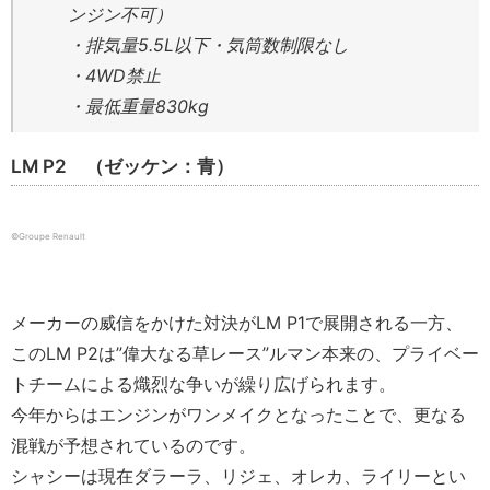
ンジン不可）
・排気量5.5L以下・気筒数制限なし
・4WD禁止
・最低重量830kg
LM P2 （ゼッケン：青）
©︎Groupe Renault
メーカーの威信をかけた対決がLM P1で展開される一方、
このLM P2は”偉大なる草レース”ルマン本来の、プライベー
トチームによる熾烈な争いが繰り広げられます。
今年からはエンジンがワンメイクとなったことで、更なる
混戦が予想されているのです。
シャシーは現在ダラーラ、リジェ、オレカ、ライリーとい