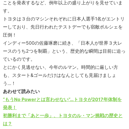
ことを発表するなど、例年以上の盛り上がりを見せていま
す。
トヨタは３台のマシンそれぞれに日本人選手1名がエントリ
ーしており、先日行われたテストデーでも宿敵ポルシェを
圧倒！
インディー500の佐藤琢磨に続き、「日本人が世界３大レ
ースのうち2つを制覇」という、歴史的な瞬間は目前に迫っ
ているのです。
とにかく見逃せない、今年のルマン。時間的に厳しい方
も、スタート&ゴールだけはなんとしても見届けましょ
う…！
あわせて読みたい
“もうNo Powerとは言わせない”…トヨタが2017年体制を
発表！
初勝利まで「あと一歩」、トヨタのル・マン挑戦の歴史と
は？