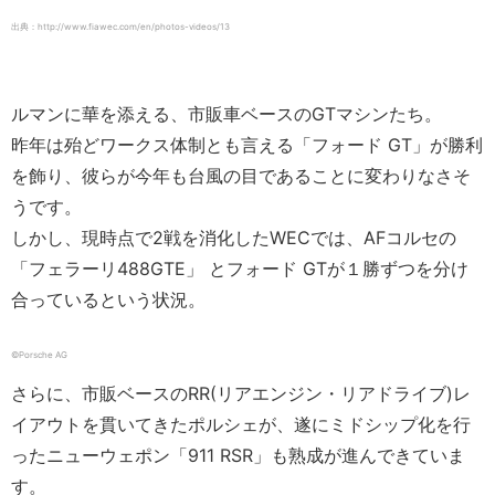
出典：http://www.fiawec.com/en/photos-videos/13
ルマンに華を添える、市販車ベースのGTマシンたち。
昨年は殆どワークス体制とも言える「フォード GT」が勝利
を飾り、彼らが今年も台風の目であることに変わりなさそ
うです。
しかし、現時点で2戦を消化したWECでは、AFコルセの
「フェラーリ488GTE」 とフォード GTが１勝ずつを分け
合っているという状況。
©︎Porsche AG
さらに、市販ベースのRR(リアエンジン・リアドライブ)レ
イアウトを貫いてきたポルシェが、遂にミドシップ化を行
ったニューウェポン「911 RSR」も熟成が進んできていま
す。