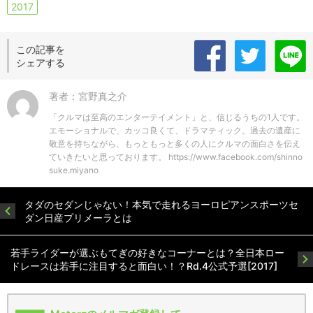
2017
この記事を
シェアする
著者：宮野真之介
「クルマは至高のエンターテイメント」と、信じるうちの1人です。
エモーショナルで、カッコ良くて、ドラマティック。過去の遺産に
敬意を持ちながら、もっともっと多くの人にクルマの面白さを伝え
ていきたいと思っております。 https://www.facebook.com/shinno
suke.miyano
タダのセダンじゃない！本気で走れるヨーロピアンスポーツセ
ダン日産プリメーラとは
若手ライダーが選ぶもてぎの好きなコーナーとは？全日本ロー
ドレースは若手に注目すると面白い！？Rd.4公式予選[2017]