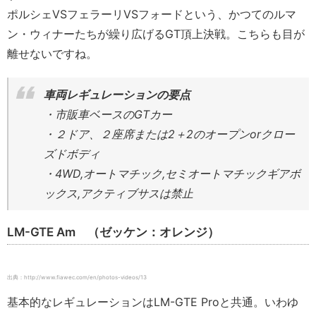
ポルシェVSフェラーリVSフォードという、かつてのルマ
ン・ウィナーたちが繰り広げるGT頂上決戦。こちらも目が
離せないですね。
車両レギュレーションの要点
・市販車ベースのGTカー
・２ドア、２座席または2＋2のオープンorクロー
ズドボディ
・4WD,オートマチック,セミオートマチックギアボ
ックス,アクティブサスは禁止
LM-GTE Am （ゼッケン：オレンジ）
出典：http://www.fiawec.com/en/photos-videos/13
基本的なレギュレーションはLM-GTE Proと共通。いわゆ