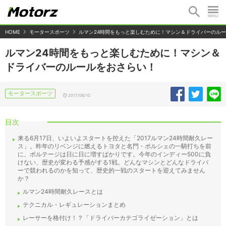
HOME
モータースポーツ
ルマン24時間をもっと楽しむために！マシン＆ドライバーのル
ルマン24時間をもっと楽しむために！マシン＆
ドライバーのルールをおさらい！
モータースポーツ
2017/06/10
目次
来る6月17日、いよいよスタートを控えた「2017ルマン24時間耐久レー
ス」。昨年のリベンジに燃えるトヨタと名門・ポルシェの一騎打ちを前
に、ボルテージは日に日に増すばかりです。今年のインディー500に負
けない、歴史が変わる予感がする1戦。どんなマシンとどんなドライバ
ーで競われるのかを知って、歴史的一戦のスタートを迎えてみません
か？
ルマン24時間耐久レースとは
テクニカル・レギュレーションまとめ
レーサーを格付け！？「ドライバーカテゴライゼーション」とは