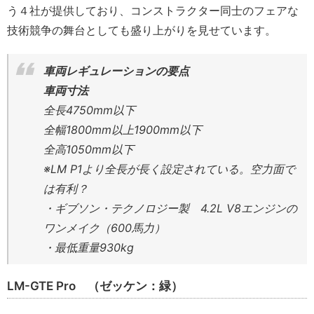
う４社が提供しており、コンストラクター同士のフェアな
技術競争の舞台としても盛り上がりを見せています。
車両レギュレーションの要点
車両寸法
全長4750mm以下
全幅1800mm以上1900mm以下
全高1050mm以下
※LM P1より全長が長く設定されている。空力面で
は有利？
・ギブソン・テクノロジー製 4.2L V8エンジンの
ワンメイク（600馬力）
・最低重量930kg
LM-GTE Pro （ゼッケン：緑）