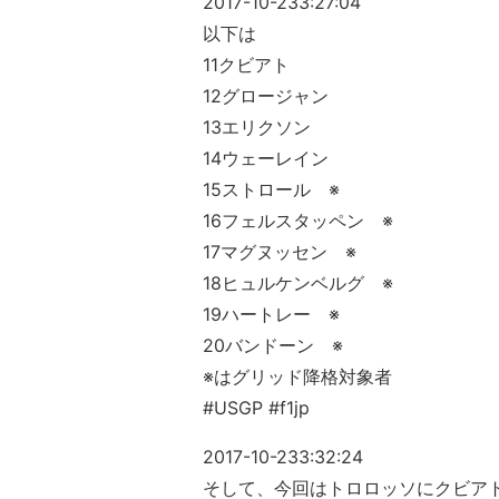
2017-10-23
3:27:04
以下は
11クビアト
12グロージャン
13エリクソン
14ウェーレイン
15ストロール ※
16フェルスタッペン ※
17マグヌッセン ※
18ヒュルケンベルグ ※
19ハートレー ※
20バンドーン ※
※はグリッド降格対象者
#USGP #f1jp
2017-10-23
3:32:24
そして、今回はトロロッソにクビアト