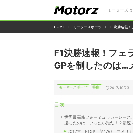
モーターズは
HOME
モータースポーツ
F1決勝速報
F1決勝速報！フェ
GPを制したのは…
モータースポーツ
特集
2017/10/23
目次
世界最高峰フォーミュラカーレース、
勝ったのは、いったい誰だ！？最速で振
2017年 F1GP 第17戦 アメリ