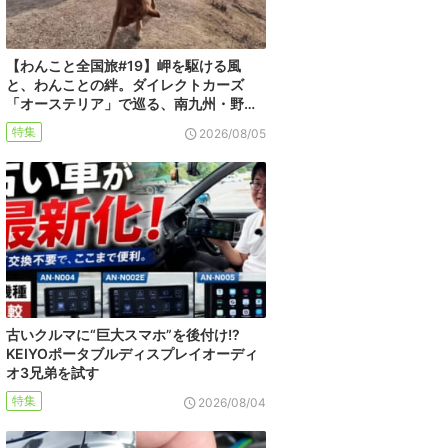
【わんこと全国旅#19】岬を駆ける風
と、わんことの絆。ダイレクトカーズ
「オーステリア」で巡る、南九州・野…
特集
2026/08/05
古いクルマに“巨大スマホ”を後付け!?
KEIYOポータブルディスプレイオーディ
オ3兄弟を試す
特集
2026/08/04