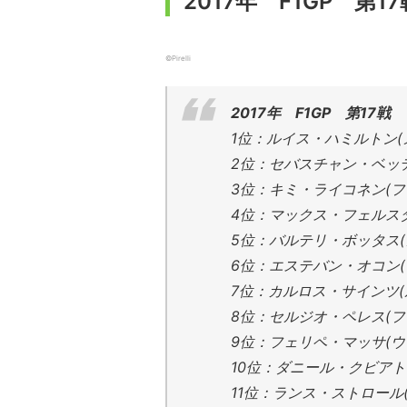
2017年 F1GP 第
©Pirelli
2017年 F1GP 第17
1位：ルイス・ハミルトン(
2位：セバスチャン・ベッテ
3位：キミ・ライコネン(フ
4位：マックス・フェルスタ
5位：バルテリ・ボッタス(
6位：エステバン・オコン(
7位：カルロス・サインツ(
8位：セルジオ・ペレス(フ
9位：フェリペ・マッサ(ウ
10位：ダニール・クビアト
11位：ランス・ストロール