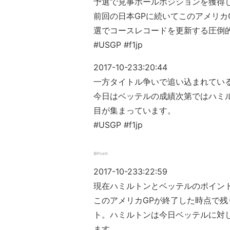
予選で見事ポールポジションを獲得
前回の日本GPに続いてこのアメリカ
選でコースレコードを更新する圧倒
#USGP #f1jp
2017-10-23
3:20:44
一方タイトル争いで追い込まれてい
今日はベッテルの成績次第ではハミ
目が集まっています。
#USGP #f1jp
©Pirelli
2017-10-23
3:22:59
現在ハミルトンとベッテルのポイント
このアメリカGPが終了した時点で残
ト。ハミルトンは今日ベッテルに対
ます。