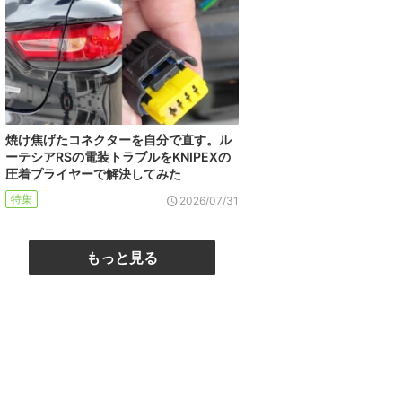
焼け焦げたコネクターを自分で直す。ル
ーテシアRSの電装トラブルをKNIPEXの
圧着プライヤーで解決してみた
特集
2026/07/31
もっと見る