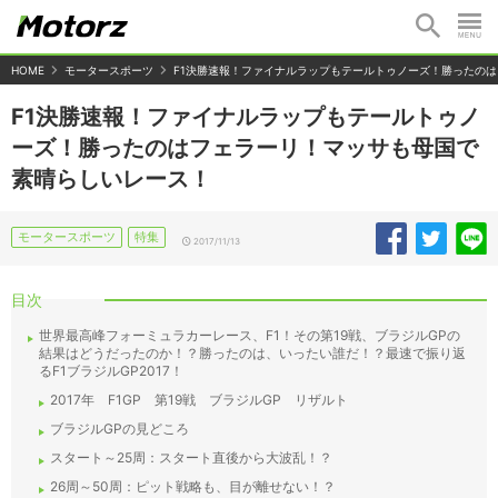
HOME
モータースポーツ
F1決勝速報！ファイナルラップもテールトゥノーズ！勝ったの
F1決勝速報！ファイナルラップもテールトゥノ
ーズ！勝ったのはフェラーリ！マッサも母国で
素晴らしいレース！
モータースポーツ
特集
2017/11/13
目次
世界最高峰フォーミュラカーレース、F1！その第19戦、ブラジルGPの
結果はどうだったのか！？勝ったのは、いったい誰だ！？最速で振り返
るF1ブラジルGP2017！
2017年 F1GP 第19戦 ブラジルGP リザルト
ブラジルGPの見どころ
スタート～25周：スタート直後から大波乱！？
26周～50周：ピット戦略も、目が離せない！？