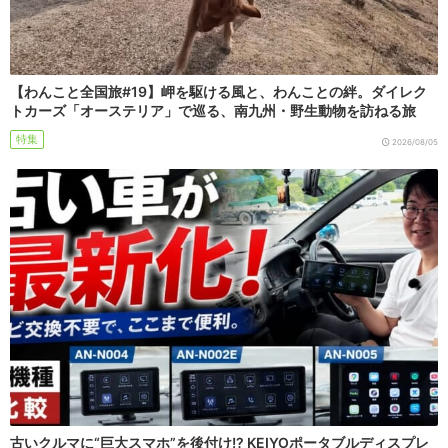
【わんこと全国旅#19】岬を駆ける風と、わんことの絆。ダイレク
トカーズ「オーステリア」で巡る、南九州・野生動物を訪ねる旅
特集
2026/08/05
古いクルマに“巨大スマホ”を後付け!? KEIYOポータブルディスプレ