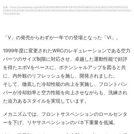
出典：https://ja.wikipedia.org/wiki/%E4%B8%89%E8%8F%B1%E3%83%BB%E3%83%A9%E3%83%B3%E3%8
2%B5%E3%83%BC%E3%82%A8%E3%83%9C%E3%83%AA%E3%83%A5%E3%83%BC%E3%82%B7%E3%83%A
7%E3%83%B3
「Ⅴ」の発売からわずか一年での登場となった「Ⅵ」。
1999年度に変更されたWRCのレギュレーションである空力
パーツのサイズ制限に対応させ、卓越した運動性能で好評
を得たエボVをベースに、ポテンシャルアップを図ると共
に、内外観のリフレッシュを施し、開発されました。
そして、徹底した冷却性能の向上を実施し、フロントバン
パーが冷却効率と空力性能を向上させながらも、洗練され
た迫力あるスタイルを実現しています。
メカニズムでは、フロントサスペンションのロールセンタ
ーを下げ、リヤサスペンションのバネ下重量を低減。