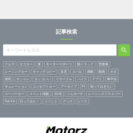
記事検索
クルマ
エコカー
車
モータースポーツ
軽トラック
営業車
レーシングカー
キャッチコピー
名言
スバル
感動
動画
ネタ
便利
オシャレ
カッコいい
リサイクル
バイク
アプリ
車中泊
キュレーション
コンセプトカー
アーカイブ
F1
知っておきたい
スーパーカー
イベント情報
2016
ジムカーナ
レーシングドライバー
FIA-F4
行ってみた！
イベント
グッズ
レース