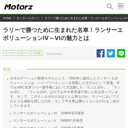
HOME
モータースポーツ
ラリーで勝つために生まれた名車！ランサーエボリューションⅣ
ラリーで勝つために生まれた名車！ランサーエ
ボリューションⅣ～Ⅵの魅力とは
モータースポーツ
特集
2018/04/02
目次
ホモロゲーション取得モデルとして、1992年に誕生したランサー エボ
リューションは、ハイパワーエンジンを搭載したモデルとして登場。中
でもWRC世界ラリー選手権において大活躍した「ランエボⅣ」、「ラン
エボⅤ」、「ランエボⅥ」は今でも中古車市場で高い人気を誇っていま
す。そこで、このランエボⅣ,Ⅴ,Ⅵはどんな車なのか、ラリーにおいてど
のような成績を残したのか、そして中古車は幾らくらいなのかをご紹介
していきます。
ランサーエボリューションⅣ 1996年8月発売
ランサーエボリューションⅤ 1998年1月発売
ランサーエボリューションⅥ 1999年1月発売