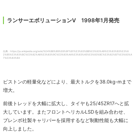
ランサーエボリューションⅤ 1998年1月発売
出典：https://ja.wikipedia.org/wiki/%E4%B8%89%E8%8F%B1%E3%83%BB%E3%83%A9%E3%83%B3%E3%8
2%B5%E3%83%BC%E3%82%A8%E3%83%9C%E3%83%AA%E3%83%A5%E3%83%BC%E3%82%B7%E3%83%A
7%E3%83%B3
ピストンの軽量化などにより、最大トルクを38.0kg-mまで
増大。
前後トレッドを大幅に拡大し、タイヤも25/45ZR17へと拡
大しています。またフロントヘリカルLSDを組み合わせ、
ブレンボ社製キャリパーを採用するなど制動性能も大幅に
向上しました。