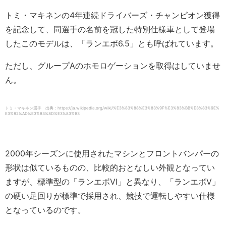
トミ・マキネンの4年連続ドライバーズ・チャンピオン獲得
を記念して、同選手の名前を冠した特別仕様車として登場
したこのモデルは、「ランエボ6.5」とも呼ばれています。
ただし、グループAのホモロゲーションを取得はしていませ
ん。
トミ・マキネン選手 出典：https://ja.wikipedia.org/wiki/%E3%83%88%E3%83%9F%E3%83%BB%E3%83%9E%
E3%82%AD%E3%83%8D%E3%83%B3
2000年シーズンに使用されたマシンとフロントバンパーの
形状は似ているものの、比較的おとなしい外観となってい
ますが、標準型の「ランエボVI」と異なり、「ランエボV」
の硬い足回りが標準で採用され、競技で運転しやすい仕様
となっているのです。