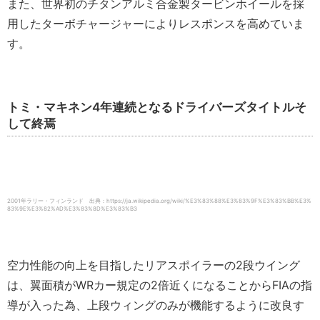
また、世界初のチタンアルミ合金製タービンホイールを採
用したターボチャージャーによりレスポンスを高めていま
す。
トミ・マキネン4年連続となるドライバーズタイトルそ
して終焉
2001年ラリー・フィンランド 出典：https://ja.wikipedia.org/wiki/%E3%83%88%E3%83%9F%E3%83%BB%E3%
83%9E%E3%82%AD%E3%83%8D%E3%83%B3
空力性能の向上を目指したリアスポイラーの2段ウイング
は、翼面積がWRカー規定の2倍近くになることからFIAの指
導が入った為、上段ウィングのみが機能するように改良す