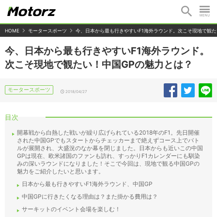
HOME
モータースポーツ
今、日本から最も行きやすいF1海外ラウンド。次こそ現地で観た
今、日本から最も行きやすいF1海外ラウンド。
次こそ現地で観たい！中国GPの魅力とは？
モータースポーツ
2018/04/27
目次
開幕戦から白熱した戦いが繰り広げられている2018年のF1。先日開催
された中国GPでもスタートからチェッカーまで絶えずコース上でバト
ルが展開され、大盛況のなか幕を閉じました。日本からも近いこの中国
GPは現在、欧米諸国のファンも訪れ、すっかりF1カレンダーにも馴染
みの深いラウンドになりました！そこで今回は、現地で観る中国GPの
魅力をご紹介したいと思います。
日本から最も行きやすいF1海外ラウンド、中国GP
中国GPに行きたくなる理由は？また掛かる費用は？
サーキットのイベント会場を楽しむ！