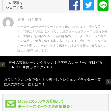
この記事を
シェアする
著者：河合俊佑
モータースポーツライターをさせて頂いております、河合俊佑で
す。10代にF1の魅力にハマり、以後フォーミュラレースに憧れを抱
く。大学時代は自身でカート活動を始め、モータースポーツの面白
さを体感し、魅力を伝える事を志しています。少しでもモータース
ポーツを楽しく、分かりやすく伝えられるよう取組んで参ります。
宜しくお願い致します。
究極の市販レーシングマシン！世界中のレーサーが注目する
FIA-GT3車両カタログ2018
カワサキとホンダでタイトル獲得したレジェンドライダー井筒
仁康の意外な一面とは？！
Motorzのメルマガ登録して
モータースポーツの最新情報を！