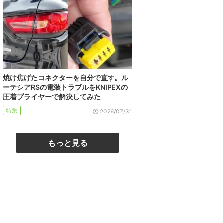
焼け焦げたコネクターを自分で直す。ル
ーテシアRSの電装トラブルをKNIPEXの
圧着プライヤーで解決してみた
特集
2026/07/31
もっと見る