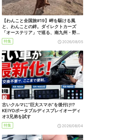
【わんこと全国旅#19】岬を駆ける風
と、わんことの絆。ダイレクトカーズ
「オーステリア」で巡る、南九州・野…
特集
2026/08/05
古いクルマに“巨大スマホ”を後付け!?
KEIYOポータブルディスプレイオーディ
オ3兄弟を試す
特集
2026/08/04