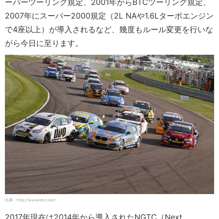
ーパーツーリング規定、2001年からBTCツーリング規定、
2007年にスーパー2000規定（2L NAや1.6Lターボエンジン
で4座以上）が導入されるなど、幾度もルール変更を行いな
がら今日に至ります。
出典：http://www.btcc.net/
2017年現在は2014年から導入されたNGTC（Next