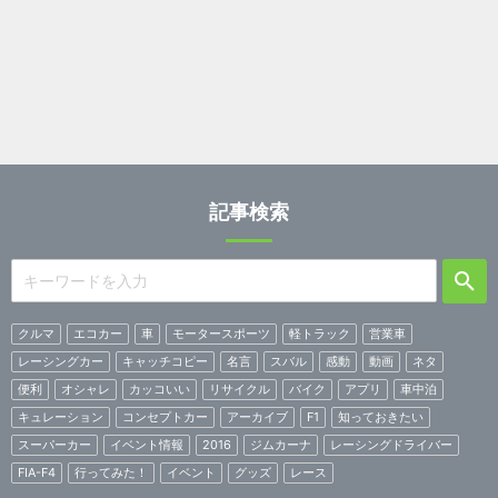
記事検索
クルマ
エコカー
車
モータースポーツ
軽トラック
営業車
レーシングカー
キャッチコピー
名言
スバル
感動
動画
ネタ
便利
オシャレ
カッコいい
リサイクル
バイク
アプリ
車中泊
キュレーション
コンセプトカー
アーカイブ
F1
知っておきたい
スーパーカー
イベント情報
2016
ジムカーナ
レーシングドライバー
FIA-F4
行ってみた！
イベント
グッズ
レース