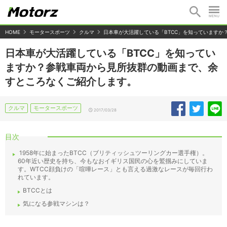
HOME
モータースポーツ
クルマ
日本車が大活躍している「BTCC」を知っています
日本車が大活躍している「BTCC」を知ってい
ますか？参戦車両から見所抜群の動画まで、余
すところなくご紹介します。
クルマ
モータースポーツ
2017/03/28
目次
1958年に始まったBTCC（ブリティッシュツーリングカー選手権）。
60年近い歴史を持ち、今もなおイギリス国民の心を鷲掴みにしていま
す。WTCC顔負けの「喧嘩レース」とも言える過激なレースが毎回行わ
れています。
BTCCとは
気になる参戦マシンは？