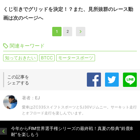
くじ引きでグリッドを決定！？また、見所抜群のレース動
画は次のページへ
1
2
関連キーワード
知っておきたい
BTCC
モータースポーツ
この記事を
シェアする
著者：EJ
愛車はZC33SスイフトスポーツとSJ30Vジムニー。サーキット走行
とオフロード走行を楽しんでいます。
今年からFIM世界選手権シリーズの最終戦！真夏の祭典”鈴鹿8
耐”を楽しもう