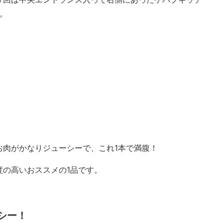
入。
お肉がかなりジューシーで、これ1本で満腹！
度の高いおススメの1品です。
シー！