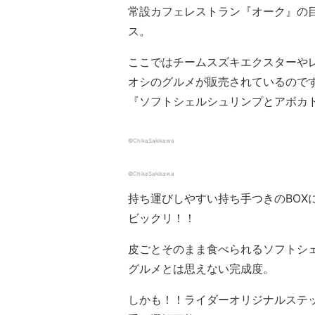
常設カフェレストラン『オーク』の
ス。
ここではチームスズキエクスターや
オシのグルメが販売されているので
『ソフトシェルシュリンプとアボカドの
©ChikaSakikawa
©ChikaSakikawa
持ち運びしやすい持ち手つきのBOX
ビックリ！！
皮ごとそのまま食べられるソフトシ
グルメとは思えない完成度。
しかも！！ライダーオリジナルステ