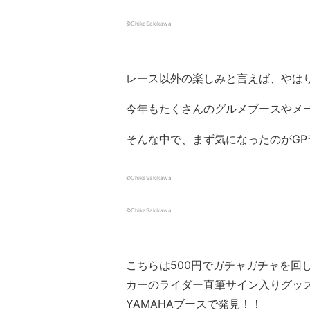
©ChikaSakikawa
レース以外の楽しみと言えば、やは
今年もたくさんのグルメブースやメ
そんな中で、まず気になったのがG
©ChikaSakikawa
©ChikaSakikawa
こちらは500円でガチャガチャを回
カーのライダー直筆サイン入りグッズ
YAMAHAブースで発見！！