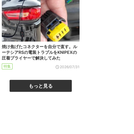
焼け焦げたコネクターを自分で直す。ル
ーテシアRSの電装トラブルをKNIPEXの
圧着プライヤーで解決してみた
特集
2026/07/31
もっと見る