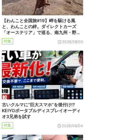
【わんこと全国旅#19】岬を駆ける風
と、わんことの絆。ダイレクトカーズ
「オーステリア」で巡る、南九州・野…
特集
2026/08/05
古いクルマに“巨大スマホ”を後付け!?
KEIYOポータブルディスプレイオーディ
オ3兄弟を試す
特集
2026/08/04