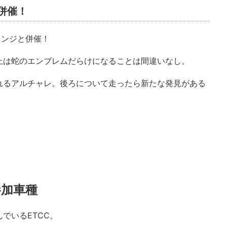
併催！
レンジと併催！
上は蛇のエンブレムだらけになることは間違いなし。
れるアルチャレ。後ろについて走ったら新たな発見がある
！
参加車種
でいるETCC。