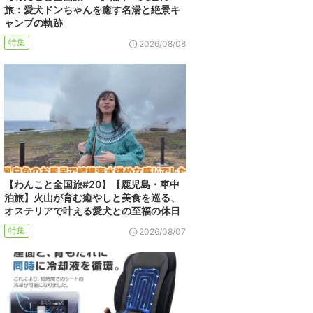
旅：愛犬ドンちゃんを癒す名湯と絶景キ
ャンプの軌跡
特集
2026/08/08
【わんこと全国旅#20】【鹿児島・車中
泊旅】火山が育む癒やしと美食を巡る、
オステリアで叶える愛犬との至福の休日
特集
2026/08/07