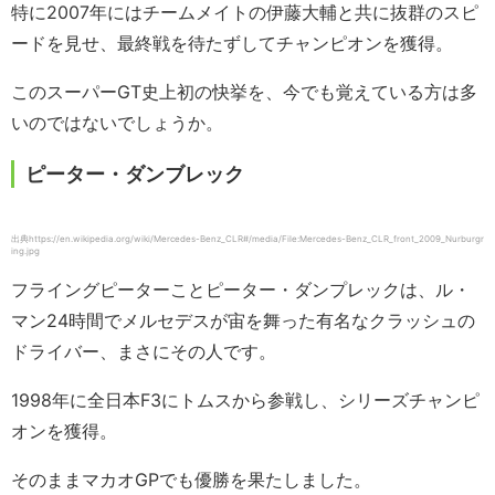
特に2007年にはチームメイトの伊藤大輔と共に抜群のスピ
ードを見せ、最終戦を待たずしてチャンピオンを獲得。
このスーパーGT史上初の快挙を、今でも覚えている方は多
いのではないでしょうか。
ピーター・ダンブレック
出典https://en.wikipedia.org/wiki/Mercedes-Benz_CLR#/media/File:Mercedes-Benz_CLR_front_2009_Nurburgr
ing.jpg
フライングピーターことピーター・ダンプレックは、ル・
マン24時間でメルセデスが宙を舞った有名なクラッシュの
ドライバー、まさにその人です。
1998年に全日本F3にトムスから参戦し、シリーズチャンピ
オンを獲得。
そのままマカオGPでも優勝を果たしました。