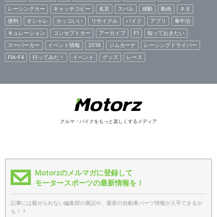
レーシングカー
キャッチコピー
名言
スバル
感動
動画
ネタ
便利
オシャレ
カッコいい
リサイクル
バイク
アプリ
車中泊
キュレーション
コンセプトカー
アーカイブ
F1
知っておきたい
スーパーカー
イベント情報
2016
ジムカーナ
レーシングドライバー
FIA-F4
行ってみた！
イベント
グッズ
レース
クルマ・バイクをもっと楽しくするメディア
Motorzのメルマガに登録して
モータースポーツの最新情報を！
記事には載せられない編集部の裏話や、最新の自動車パーツ情報が入手できるか
も！？