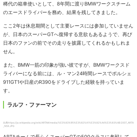
稀代の箱車使いとして、8年間に渡りBMWワークスチーム
のエースドライバーを務め、結果を残してきました。
ここ2年は休息期間として主要レースには参加していません
が、日本のスーパーGTへ復帰する意欲もあるようで、再び
日本のファンの前でその走りを披露してくれるかもしれま
せん。
また、BMW一筋の印象が強い彼ですが、BMWワークスド
ライバーになる前には、ル・マン24時間レースでポルシェ
911GT1や日産のR390をドライブした経験を持っていま
す。
ラルフ・ファーマン
出典https://ja.wikipedia.org/wiki/ARTA#/media/%E3%83%95%E3%82%A1%E3%82%A4%E3%83%AB:2007_ARTA
_NSX.JPG
ARTAチームで長らくスーパーGTの500クラスに参戦して