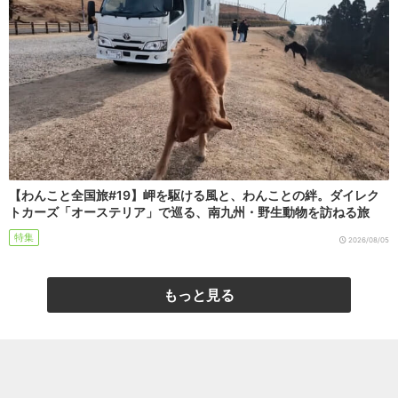
【わんこと全国旅#19】岬を駆ける風と、わんことの絆。ダイレク
トカーズ「オーステリア」で巡る、南九州・野生動物を訪ねる旅
特集
2026/08/05
もっと見る