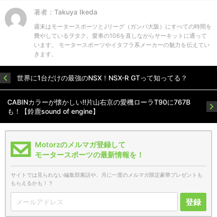
著者：Takuya Ikeda
週末はモータースポーツとJリーグ（ガンバ大阪）にすべての時間を
費やしているヲタク。愛車の106を直しながらサーキットに通って
います。 モータースポーツやイタフラ系メーカーの魅力を伝えてい
きます。
世界に1台だけの最強のNSX！NSX-R GTって知ってる？
CABINカラーが懐かしい!!片山右京の愛機ローラT90に767B
も！【鈴鹿sound of engine】
Motorzのメルマガ登録して
モータースポーツの最新情報を！
サイトでは見られない編集部裏話や、月に一度のメルマガ限定豪華プレゼントも
もらえるかも！？
登録