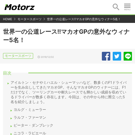
HOME
モータースポーツ
世界一の公道レース!!マカオGPの意外なウィナー5名！
世界一の公道レース!!マカオGPの意外なウィナ
ー5名！
モータースポーツ
2019/12/02
目次
アイルトン・セナやミハエル・シューマッハなど、数多くのF1ドライバ
ーを生み出ししてきたマカオGP。そんなマカオGPのウィナーには、F1
だけでなく、ツーリングカーや耐久レースでも輝かしい成績を収めてい
るドライバーが数多く存在します。今回は、その中から特に際立った5
名を紹介しましょう。
ヨルグ・ミューラー
ラルフ・ファーマン
ピーター・ダンブレック
ニコラ・ラピエール