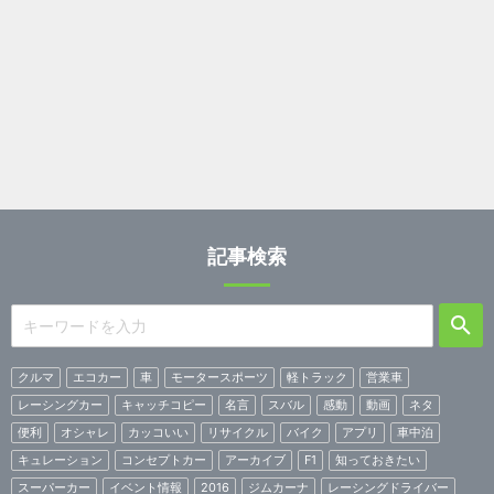
記事検索
クルマ
エコカー
車
モータースポーツ
軽トラック
営業車
レーシングカー
キャッチコピー
名言
スバル
感動
動画
ネタ
便利
オシャレ
カッコいい
リサイクル
バイク
アプリ
車中泊
キュレーション
コンセプトカー
アーカイブ
F1
知っておきたい
スーパーカー
イベント情報
2016
ジムカーナ
レーシングドライバー