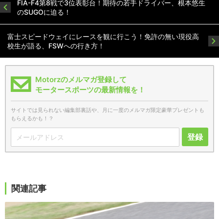
FIA-F4第8戦で3位表彰台！期待の若手ドライバー、根本悠生
のSUGOに迫る！
富士スピードウェイにレースを観に行こう！免許の無い現役高
校生が語る、FSWへの行き方！
Motorzのメルマガ登録して
モータースポーツの最新情報を！
サイトでは見られない編集部裏話や、月に一度のメルマガ限定豪華プレゼントも
もらえるかも！？
登録
関連記事