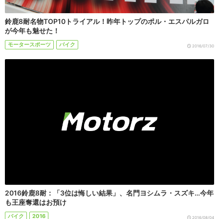
鈴鹿8耐名物TOP10トライアル！昨年トップのポル・エスパルガロ
が今年も魅せた！
モータースポーツ
バイク
2016/07/30
2016鈴鹿8耐：「3位は悔しい結果」、名門ヨシムラ・スズキ…今年
も王座奪還はお預け
バイク
2016
2016/08/04