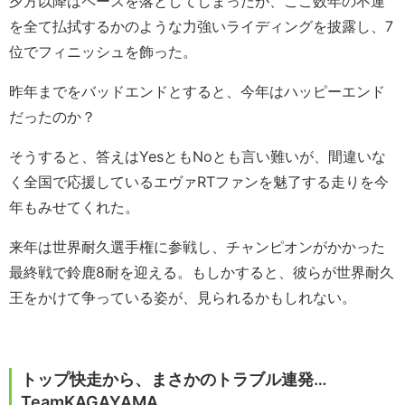
夕方以降はペースを落としてしまったが、ここ数年の不運
を全て払拭するかのような力強いライディングを披露し、7
位でフィニッシュを飾った。
昨年までをバッドエンドとすると、今年はハッピーエンド
だったのか？
そうすると、答えはYesともNoとも言い難いが、間違いな
く全国で応援しているエヴァRTファンを魅了する走りを今
年もみせてくれた。
来年は世界耐久選手権に参戦し、チャンピオンがかかった
最終戦で鈴鹿8耐を迎える。もしかすると、彼らが世界耐久
王をかけて争っている姿が、見られるかもしれない。
トップ快走から、まさかのトラブル連発…
TeamKAGAYAMA