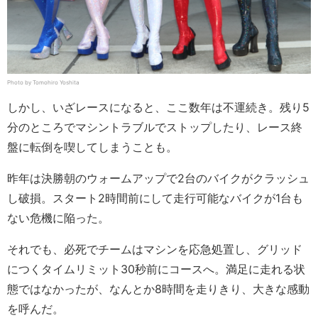
Photo by Tomohiro Yoshita
しかし、いざレースになると、ここ数年は不運続き。残り5
分のところでマシントラブルでストップしたり、レース終
盤に転倒を喫してしまうことも。
昨年は決勝朝のウォームアップで2台のバイクがクラッシュ
し破損。スタート2時間前にして走行可能なバイクが1台も
ない危機に陥った。
それでも、必死でチームはマシンを応急処置し、グリッド
につくタイムリミット30秒前にコースへ。満足に走れる状
態ではなかったが、なんとか8時間を走りきり、大きな感動
を呼んだ。