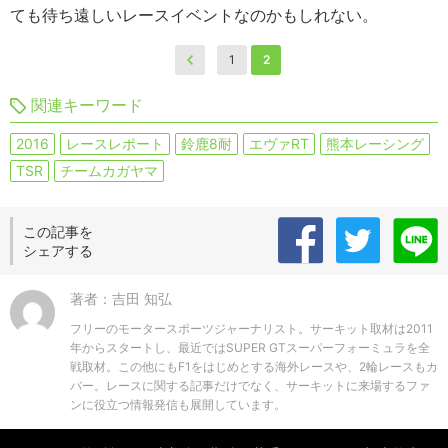
ても待ち遠しいレースイベントなのかもしれない。
1
2
関連キーワード
2016
レースレポート
鈴鹿8耐
エヴァRT
熊本レーシング
TSR
チームカガヤマ
この記事を
シェアする
著者：吉田 知弘
フリーのモータースポーツジャーナリスト。サーキット取材は2011
年からスタートし、最近ではSUPER GTスーパーフォーミュラを全
戦取材。この他にもF1をはじめとする海外レースや、2輪レースもカ
バー。レースに関する記事だけでなく、サーキットに来場するファ
ンに役立つ情報発信も展開しています。