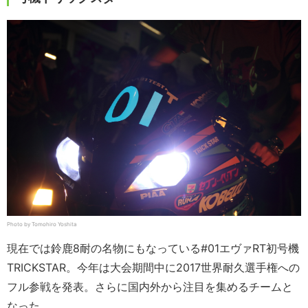
Photo by Tomohiro Yoshita
現在では鈴鹿8耐の名物にもなっている#01エヴァRT初号機
TRICKSTAR。今年は大会期間中に2017世界耐久選手権への
フル参戦を発表。さらに国内外から注目を集めるチームと
なった。