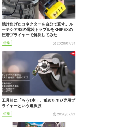
焼け焦げたコネクターを自分で直す。ル
ーテシアRSの電装トラブルをKNIPEXの
圧着プライヤーで解決してみた
特集
2026/07/31
工具箱に「もう1本」。舐めたネジ専用プ
ライヤーという選択肢
特集
2026/07/21