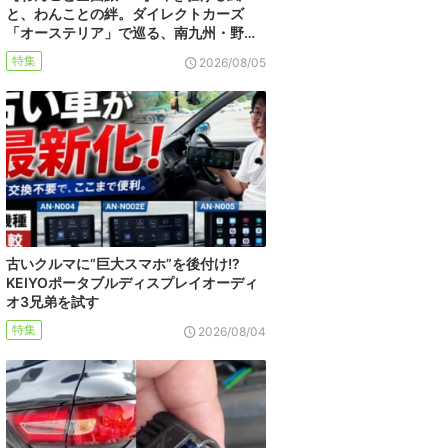
と、わんことの絆。ダイレクトカーズ
「オーステリア」で巡る、南九州・野…
特集
2026/08/05
古いクルマに“巨大スマホ”を後付け!?
KEIYOポータブルディスプレイオーディ
オ3兄弟を試す
特集
2026/08/04