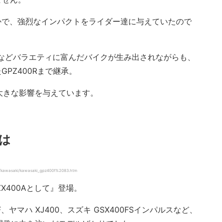
のなかで、強烈なインパクトをライダー達に与えていたので
筒などバラエティに富んだバイクが生み出されながらも、
GPZ400Rまで継承。
、大きな影響を与えています。
とは
kawasaki/kawasaki_gpz400f%2083.htm
ZX400Aとして』登場。
、ヤマハ XJ400、スズキ GSX400FSインパルスなど、