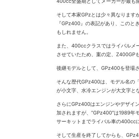
400cc全盛期としてメーカーが最
そして本家GPzとは少々異なりますが
『GPz400』の表記があり、このと
もしれません。
また、400ccクラスではライバル
させていたため、案の定、Z400GP
後継モデルとして、GPz400を登場
そんな歴代GPz400は、モデル名
が小文字、水冷エンジンが大文字と
さらにGPz400はエンジンやデザ
加されますが、”GPz400″は1989
サーキットまでライバル車の400c
そして生産を終了してからも、GPz