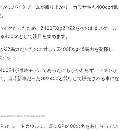
わかにバイクブームが盛り上がり、カワサキも400cc4気
売。
イクだったため、Z400FXはZ1/Z2をそのままスケール
る400ccとして注目を集めます。
-Ⅰが37馬力だったのに対してZ400FXは45馬力を発揮し、
大ヒット！
Z400E4が最終モデルであったにもかかわらず、ファンか
れ、当時新車だったGPz400と並行して販売される事にな
kawasaki/kawasaki_z400gp%2082.htm
ったシートカウルに、既にGPz400の名をあしらってい