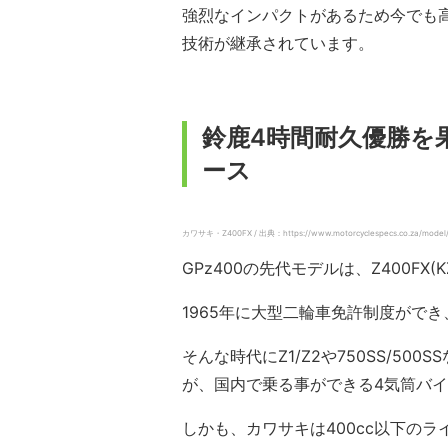
強烈なインパクトがあるため今でも高
技術が継承されています。
鈴鹿4時間耐久優勝を
ース
カワサキ・Z400FX / 出典：https://www.motorcyclespecs.co.za/model/
GPz400の先代モデルは、Z400FX(KZ
1965年に大型二輪車免許制度がで
そんな時代にZ1/Z2や750SS/5
が、国内で乗る事ができる4気筒バイク
しかも、カワサキは400cc以下の