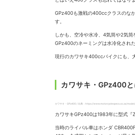
GPz400も激戦の400ccクラス
す。
しかも、空冷や水冷、4気筒や2気
GPz400のネーミングは水冷化された
現行のカワサキ400ccバイクにも
カワサキ・GPz400
カワサキ・GPz400 / 出典：https://www.motorcyclespecs.co.za/model/
カワサキGPz400は1983年に型式『
当時のライバル車はホンダ CBR400F