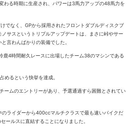
zへ変わる時期に生産され、パワーは3馬力アップの48馬力を
ただけでなく、GPから採用されたフロントダブルディスクブ
モノサスというトリプルアップデートは、まさに峠やサー
いと言わんばかりの装備でした。
の鈴鹿4時間耐久レースに出場したチーム38のマシンである
台を占めるという快挙を達成。
0チームのエントリーがあり、予選通過すら困難とされてい
のライダーから400ccマルチクラスで最も速いバイクだ
0のセールスに直結することになりました。