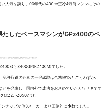
い人気を誇り、90年代の400cc空冷4気筒マシンにその
果たしたベースマシンがGPz400のベ
kawasaki/kawasaki_z400fx%2078.htm
400E)とZ400GP(KZ400M)でした。
き、免許取得のための一発試験は合格率1%とごくわずか。
00SSなどを発表し、国内外で成功をおさめていたカワサキです
はZ2かZ650だけ。
ラインナップが他3メーカーより圧倒的に少数でした。