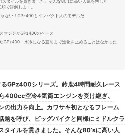
スタイルを貫きました。そんな80’sに高い人気を博した
年式順で詳解します。
ゃない！GPz400もインパクト大のモデルだ
マシンがGPz400のベース
たGPz400！水冷になる直前まで進化を止めることはなかった
するGPz400シリーズ。鈴鹿4時間耐久レース
から400cc空冷4気筒エンジンを受け継ぎ、
ジンの出力を向上。カワサキ初となるフレーム
話題を呼び、ビッグバイクと同様にミドルクラ
タイルを貫きました。そんな80’sに高い人