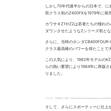
しかし70年代後半からの日本で、に
筒クラス初のZ400FXを1979年に発
カワサキZ1やZ2は若者たちの憧れのバ
ダウンさせたようなZシリーズ初とな
さらに、当時のホンダCB400FOUR
クラス最高峰のパワーを得たことで
この人気により、1982年モデルのK
らの熱い要望により1984年に再版さ
りました。
カワサキ・Z400GP / 出典：https://www.motorcyclespecs.co.za/model/
そして、さらにスポーティーに仕上が