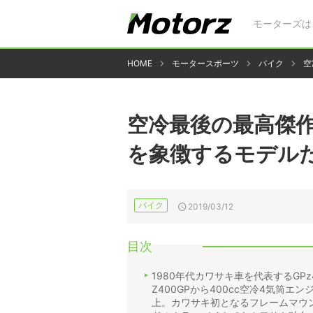
モーターズは
HOME
モータースポーツ
バイク
空
空冷最後の最高傑作！
を象徴するモデルだ
バイク
2019/03/12
目次
1980年代カワサキ車を代表するGP
Z400GPから400cc空冷4気筒エ
上。カワサキ初となるフレームマウ