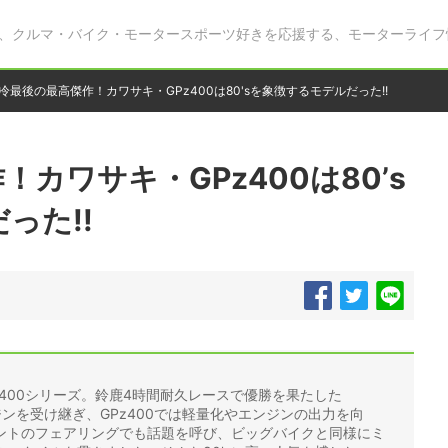
、クルマ・バイク・モータースポーツ好きを応援する、モーターライフ
冷最後の最高傑作！カワサキ・GPz400は80'sを象徴するモデルだった!!
カワサキ・GPz400は80’s
った!!
z400シリーズ。鈴鹿4時間耐久レースで優勝を果たした
ンジンを受け継ぎ、GPz400では軽量化やエンジンの出力を向
ントのフェアリングでも話題を呼び、ビッグバイクと同様にミ