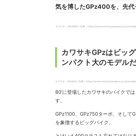
気を博したGPz400を、先
カワサキ・GPz400F / 出典：https://www.motorcyclespecs.co.za/model
カワサキGPzはビッグ
ンパクト大のモデル
カワサキ・GPz400 / 出典：https://www.motorcyclespecs.co.za/model/
80’に登場したカワサキのバイクで
す。
GPz1100、GPz750ターボ、そ
を象徴するビッグバイク。
とはいえ400クラスも忘れてはなり