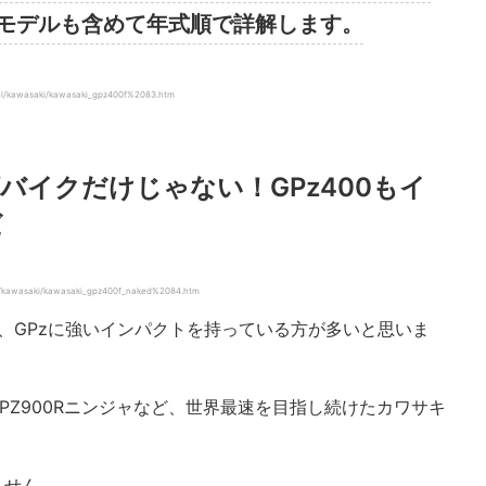
代モデルも含めて年式順で詳解します。
/kawasaki/kawasaki_gpz400f%2083.htm
バイクだけじゃない！GPz400もイ
だ
kawasaki/kawasaki_gpz400f_naked%2084.htm
は、GPzに強いインパクトを持っている方が多いと思いま
してGPZ900Rニンジャなど、世界最速を目指し続けたカワサキ
ません。