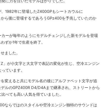
も開発に力を注いだモデルばかりでした。
、1982年に登場したZ400GPもシートカウルに
きから後に登場するであろうGPz400を予兆していたのか
メーカーが毎年のようにモデルチェンジした新モデルを登場
もわずか1年で生産を終了。
させました。
の「Z」が小文字と大文字で表記の変化が生じ、空冷エンジン
なっています。
インを変えると共にモデル名の後にアルファベット文字が追
年モデルのGPZ400R D4/D4Aまで継承され、ストリートから
cに比べても高い人気を得ていました。
400ならではのスタイルや空冷エンジン独特のサウンドは