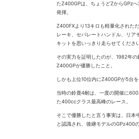
たZ400GPは、ちょうどZからGP
発揮。
Z400FXより13キロも軽量化され
レーキ、セパレートハンドル、リア
キットを思いっきり走らせてくださ
その実力を証明したのが、1982年
Z400GPが優勝したこと。
しかも上位10位内にZ400GPが5
当時の鈴鹿4耐は、一度の開催に60
た400ccクラス最高峰のレース。
そこで優勝したと言う事実は、日本中
と認識され、後継モデルのGPz40