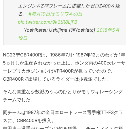
エンジンをZ型フレームに搭載したゼロZ400を駆
る。
#毎月19日はモリワキの日
pic.twitter.com/9k3tR8LjFB
— Yoshikatsu Ushijima (@Yoshiatc)
2018年5月
19日
NC23型CBR400Rは、1986年7月~1987年12月のわずか1年
5ヵ月しか生産されなかった上に、ホンダ内の400ccレーサ
ーレプリカポジションはVFR400Rが担っていたので、
CBR400Rで出場しているライダーは少数派でした。
そんな貴重な少数派のうちのひとりがモリワキレーシング
チームでした。
同チームは1987年の全日本ロードレース選手権TT-F3クラ
スに、CBR400Rを投入。
前田忠士選手がシーズン12位を獲得し、チームメイトの福