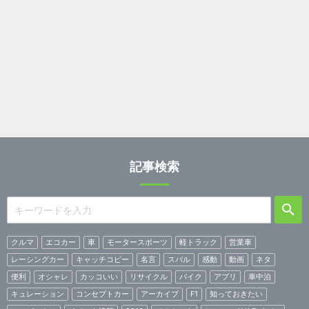
記事検索
クルマ
エコカー
車
モータースポーツ
軽トラック
営業車
レーシングカー
キャッチコピー
名言
スバル
感動
動画
ネタ
便利
オシャレ
カッコいい
リサイクル
バイク
アプリ
車中泊
キュレーション
コンセプトカー
アーカイブ
F1
知っておきたい