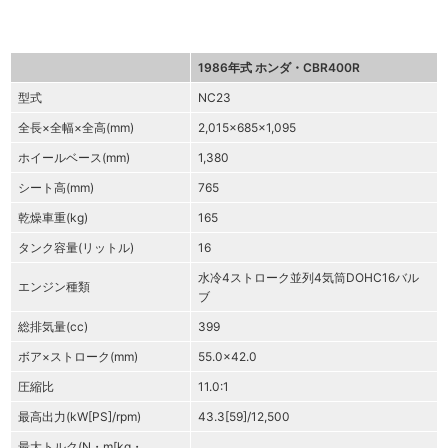
1986年式 ホンダ・CBR400R
型式
NC23
全長×全幅×全高(mm)
2,015×685×1,095
ホイールベース(mm)
1,380
シート高(mm)
765
乾燥車重(kg)
165
タンク容量(リットル)
16
水冷4ストローク並列4気筒DOHC16バル
エンジン種類
ブ
総排気量(cc)
399
ボア×ストローク(mm)
55.0×42.0
圧縮比
11.0:1
最高出力(kW[PS]/rpm)
43.3[59]/12,500
最大トルク(N・m[kg・