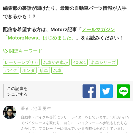
編集部の裏話が聞けたり、最新の自動車パーツ情報が入手
できるかも！？
配信を希望する方は、Motorz記事「
メールマガジン
「MotorzNews」はじめました。
」をお読みください！
関連キーワード
レーサーレプリカ
名車か迷車か
400cc
名車シリーズ
バイク
ホンダ
珍車
名車
この記事を
シェアする
著者：池田 勇生
自動車・バイクを専門にフリーライターをしています。10代からTV
でバイクレースを観たり、自らミニバイクレースへ参戦もしたりな
んかして、プロレーサーに憧れていた青春時代を過ごしていまし