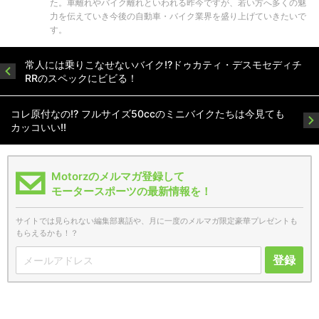
た。車離れやバイク離れといわれる昨今ですが、若い方へ多くの魅
力を伝えていき今後の自動車・バイク業界を盛り上げていきたいで
す。
常人には乗りこなせないバイク!?ドゥカティ・デスモセディチ
RRのスペックにビビる！
コレ原付なの!? フルサイズ50ccのミニバイクたちは今見ても
カッコいい!!
Motorzのメルマガ登録して
モータースポーツの最新情報を！
サイトでは見られない編集部裏話や、月に一度のメルマガ限定豪華プレゼントも
もらえるかも！？
登録