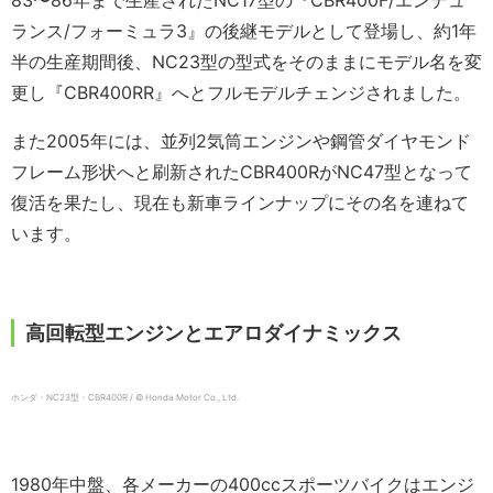
ランス/フォーミュラ3』の後継モデルとして登場し、約1年
半の生産期間後、NC23型の型式をそのままにモデル名を変
更し『CBR400RR』へとフルモデルチェンジされました。
また2005年には、並列2気筒エンジンや鋼管ダイヤモンド
フレーム形状へと刷新されたCBR400RがNC47型となって
復活を果たし、現在も新車ラインナップにその名を連ねて
います。
高回転型エンジンとエアロダイナミックス
ホンダ・NC23型・CBR400R / © Honda Motor Co., Ltd.
1980年中盤、各メーカーの400ccスポーツバイクはエンジ