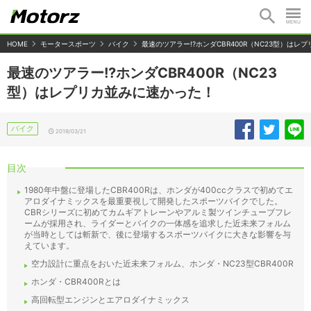
HOME
モータースポーツ
バイク
最速のツアラー!?ホンダCBR400R（NC23型）はレ
最速のツアラー!?ホンダCBR400R（NC23
型）はレプリカ並みに速かった！
バイク
2019/03/21
目次
1980年中盤に登場したCBR400Rは、ホンダが400ccクラスで初めてエ
アロダイナミックスを最重要視して開発したスポーツバイクでした。
CBRシリーズに初めてカムギアトレーンやアルミ製ツインチューブフレ
ームが採用され、ライダーとバイクの一体感を追求した近未来フォルム
が当時としては斬新で、後に登場するスポーツバイクに大きな影響を与
えています。
空力設計に重点をおいた近未来フォルム、ホンダ・NC23型CBR400R
ホンダ・CBR400Rとは
高回転型エンジンとエアロダイナミックス