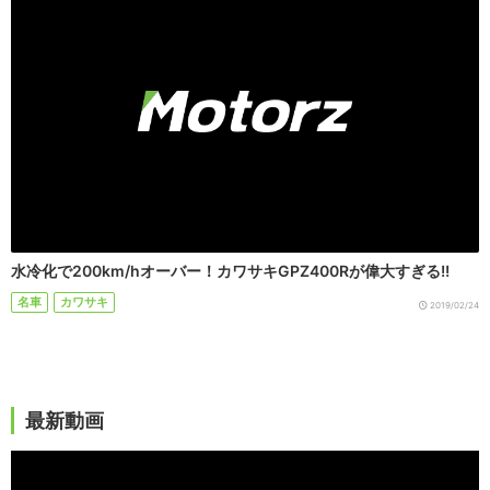
水冷化で200km/hオーバー！カワサキGPZ400Rが偉大すぎる!!
名車
カワサキ
2019/02/24
最新動画