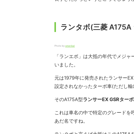
ランタボ(三菱 A175A
Photo by
smerikal
「ランエボ」は大抵の年代でメジャ
いました。
元は1979年に発売されたランサーE
設定されなかったターボ車(ただし輸出仕
そのA175A型
ランサーEX GSRター
これは車名の中で特定のグレードを
あだ名ですね。