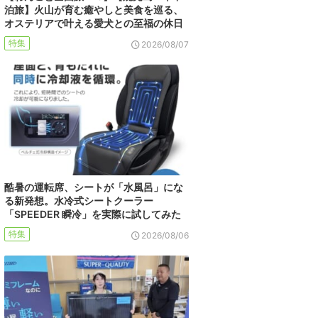
泊旅】火山が育む癒やしと美食を巡る、
オステリアで叶える愛犬との至福の休日
特集
2026/08/07
酷暑の運転席、シートが「水風呂」にな
る新発想。水冷式シートクーラー
「SPEEDER 瞬冷」を実際に試してみた
特集
2026/08/06