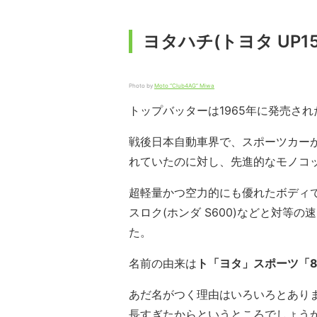
ヨタハチ(トヨタ UP15
Photo by
Moto “Club4AG” Miwa
トップバッターは1965年に発売され
戦後日本自動車界で、スポーツカー
れていたのに対し、先進的なモノコ
超軽量かつ空力的にも優れたボディ
スロク(ホンダ S600)などと対等
た。
名前の由来は
ト「ヨタ」スポーツ「8(
あだ名がつく理由はいろいろとあり
長すぎたからというところでしょう