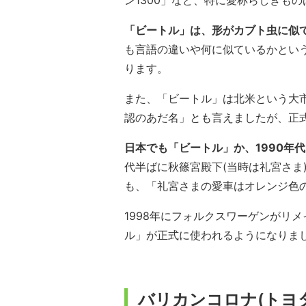
ン1300」など、特に愛称らしきも
「ビートル」は、形がカブト虫に似
も言語の違いや何に似ているかとい
ります。
また、「ビートル」は北米という大
認のあだ名」とも言えましたが、正
日本でも「ビートル」か、1990年
代半ばに秋篠宮殿下(当時は礼宮さま
も、「礼宮さまの愛車はオレンジ色
1998年にフォルクスワーゲンがリ
ル」が正式に使われるようになりま
バリカンコロナ(トヨタ T