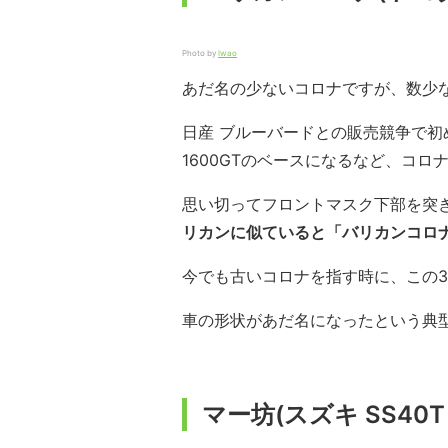
Photo by
Iwao
あだ名の少ないコロナですが、数少な
日産 ブルーバードとの販売競争で初
1600GTのベースになるなど、コ
思い切ってフロントマスク下部を突
リカンに似ていると「バリカンコロ
今でも古いコロナを指す時に、この
車の形状があだ名になったという典
マー坊(スズキ SS40