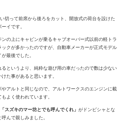
思い切って前席から後ろをカット、開放式の荷台を設けた
ボーイです。
ジンの上にキャビンが乗るキャブオーバー式以前の軽トラ
ラックが多かったのですが、自動車メーカーが正式モデル
イが最後でした。
れるというより、純粋な遊び用の車だったので数は少ない
かけた事があると思います。
ルボやアルトと同じなので、アルトワークスのエンジンに載
てもよく使われています。
「スズキのマー坊とでも呼んでくれ」
がドンピシャとな
と呼んで親しみました。