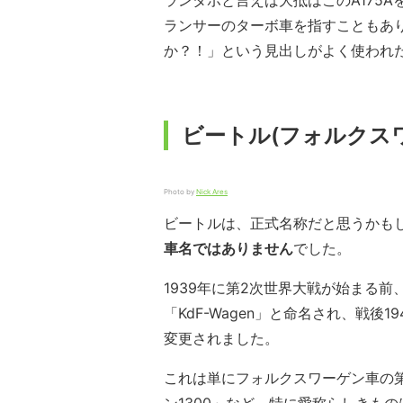
ランタボと言えば大抵はこのA175
ランサーのターボ車を指すこともあ
か？！」という見出しがよく使われ
ビートル(フォルクスワ
Photo by
Nick Ares
ビートルは、正式名称だと思うかも
車名ではありません
でした。
1939年に第2次世界大戦が始まる
「KdF-Wagen」と命名され、戦後
変更されました。
これは単にフォルクスワーゲン車の