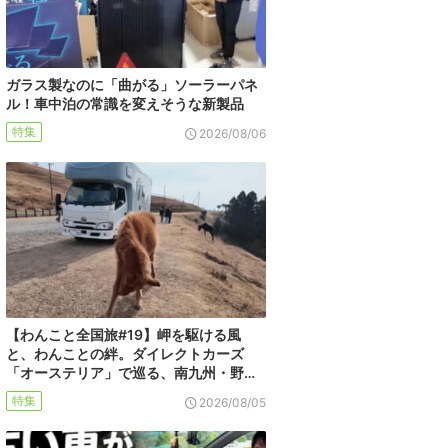
ガラス製なのに「曲がる」ソーラーパネ
ル！車中泊の常識を変えそうな新製品
特集
2026/08/06
【わんこと全国旅#19】岬を駆ける風
と、わんことの絆。ダイレクトカーズ
「オーステリア」で巡る、南九州・野…
特集
2026/08/05