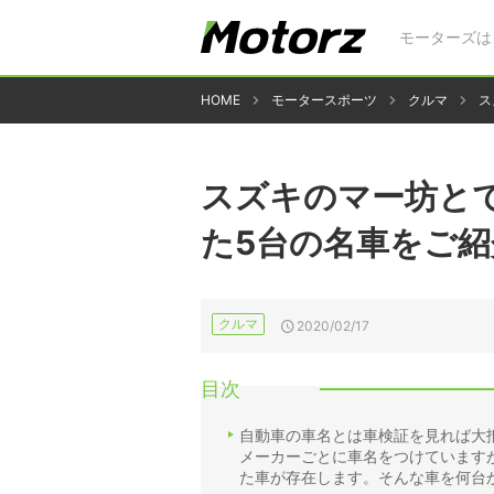
モーターズは
HOME
モータースポーツ
クルマ
ス
スズキのマー坊と
た5台の名車をご紹
クルマ
2020/02/17
目次
自動車の車名とは車検証を見れば大
メーカーごとに車名をつけています
た車が存在します。そんな車を何台