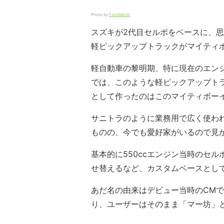
Photo by
FotoSleuth
スズキが2代目セルボをベースに、
軽ピックアップトラックがマイティ
軽自動車の黎明期、特に現在のエン
では、このような軽ピックアップト
として作ったのはこのマイティボー
サニトラのように業務用で広く使わ
ものの、今でも愛好家がいるので見
基本的に550ccエンジン当時のセ
せ替えるなど、カスタムベースとし
あだ名の由来はデビュー当時のCMで
り、ユーザーはそのまま「マー坊」