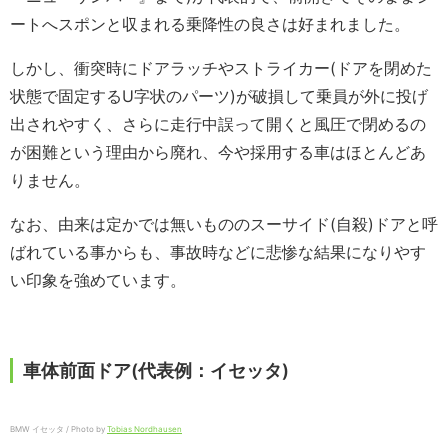
ートへスポンと収まれる乗降性の良さは好まれました。
しかし、衝突時にドアラッチやストライカー(ドアを閉めた
状態で固定するU字状のパーツ)が破損して乗員が外に投げ
出されやすく、さらに走行中誤って開くと風圧で閉めるの
が困難という理由から廃れ、今や採用する車はほとんどあ
りません。
なお、由来は定かでは無いもののスーサイド(自殺)ドアと呼
ばれている事からも、事故時などに悲惨な結果になりやす
い印象を強めています。
車体前面ドア(代表例：イセッタ)
BMW イセッタ / Photo by
Tobias Nordhausen