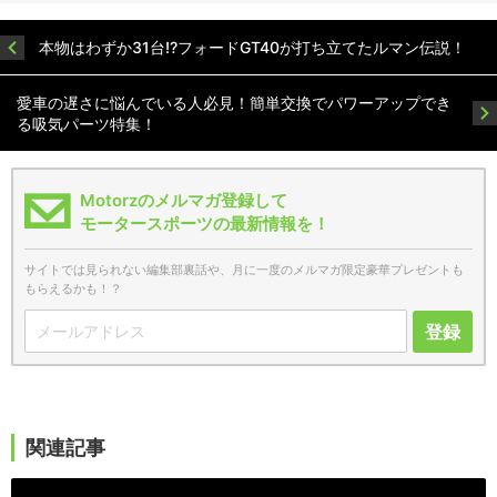
本物はわずか31台!?フォードGT40が打ち立てたルマン伝説！
愛車の遅さに悩んでいる人必見！簡単交換でパワーアップでき
る吸気パーツ特集！
Motorzのメルマガ登録して
モータースポーツの最新情報を！
サイトでは見られない編集部裏話や、月に一度のメルマガ限定豪華プレゼントも
もらえるかも！？
登録
関連記事