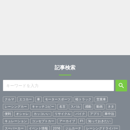
記事検索
クルマ
エコカー
車
モータースポーツ
軽トラック
営業車
レーシングカー
キャッチコピー
名言
スバル
感動
動画
ネタ
便利
オシャレ
カッコいい
リサイクル
バイク
アプリ
車中泊
キュレーション
コンセプトカー
アーカイブ
F1
知っておきたい
スーパーカー
イベント情報
2016
ジムカーナ
レーシングドライバー