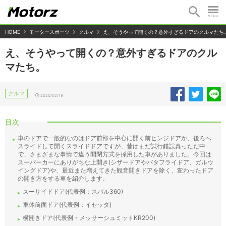
HOME
モータースポーツ
クルマ
え、そうやって開くの？意外すぎるドアのクルマたち
え、そうやって開くの？意外すぎるドアのクル
マたち。
クルマ
2020/02/19
目次
車のドアで一般的なのはドア前部を中心に開く前ヒンジドアか、後ろへ
スライドして開くスライドドアですが、昔はまだ試行錯誤真っただ中
で、さまざまな事情で違う開閉方式を採用した車がありました。今回は
スーパーカーにありがちな上開き(シザードアやバタフライドア、ガルウ
イングドア)や、最近また増えてきた観音開きドアを除く、変わったドア
の開き方をする車を紹介します。
スーサイドドア(代表例：スバル360)
車体前面ドア(代表例：イセッタ)
横開きドア(代表例・メッサーシュミットKR200)