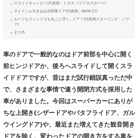
スライドキャノピー(代表例：トヨタ パブリカスポーツ)
サイドシル引き込み式昇降ドア(代表例：BMW Z1)
ルーフもウィンドウも丸ごと浮く…ドア？(代表例スターリング・ノヴ
ァ)
まとめ
車のドアで一般的なのはドア前部を中心に開く
前ヒンジドアか、後ろへスライドして開くスラ
イドドアですが、昔はまだ試行錯誤真っただ中
で、さまざまな事情で違う開閉方式を採用した
車がありました。今回はスーパーカーにありが
ちな上開き(シザードアやバタフライドア、ガル
ウイングドア)や、最近また増えてきた観音開き
ドアを除く、変わったドアの開き方をする車を