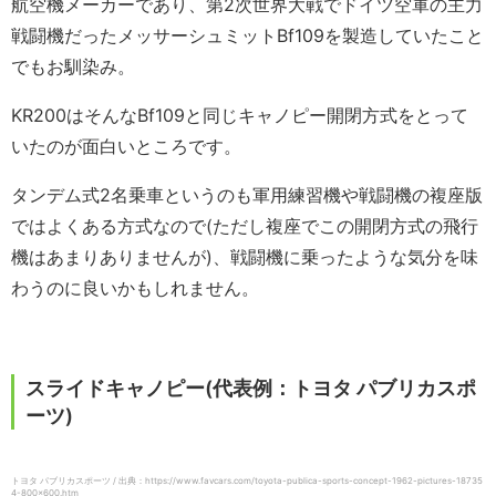
航空機メーカーであり、第2次世界大戦でドイツ空軍の主力
戦闘機だったメッサーシュミットBf109を製造していたこと
でもお馴染み。
KR200はそんなBf109と同じキャノピー開閉方式をとって
いたのが面白いところです。
タンデム式2名乗車というのも軍用練習機や戦闘機の複座版
ではよくある方式なので(ただし複座でこの開閉方式の飛行
機はあまりありませんが)、戦闘機に乗ったような気分を味
わうのに良いかもしれません。
スライドキャノピー(代表例：トヨタ パブリカスポ
ーツ)
トヨタ パブリカスポーツ / 出典：https://www.favcars.com/toyota-publica-sports-concept-1962-pictures-18735
4-800×600.htm