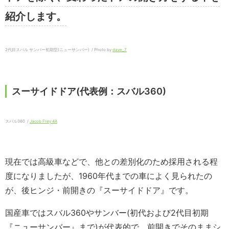
紹介します。
2代目スバル サンバー初期型(ニューサンバー) / Photo by
dave_7
スーサイドドア(代表例：スバル360)
スバル360 /
Jacob Frey 4A
現在では高級車などで、他との差別化のため採用される程
度になりましたが、1960年代までの車によく見られたの
が、後ヒンジ・前開きの『スーサイドドア』です。
国産車ではスバル360やサンバー(初代および2代目初期
『ニューサンバー』まで)が代表的で、前開きでそのままシ