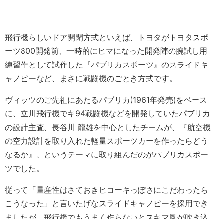
飛行機らしいドア開閉方式といえば、トヨタがトヨタスポ
ーツ800開発前、一時的にヒマになった開発陣の腕試し用
練習作として試作した『パブリカスポーツ』のスライドキ
ャノピーなど、まさに戦闘機のごとき方式です。
ヴィッツのご先祖にあたるパブリカ(1961年発売)をベース
に、立川飛行機でキ94戦闘機などを開発していたパブリカ
の設計主査、長谷川 龍雄を中心としたチームが、『航空機
の空力設計を取り入れた軽量スポーツカーを作ったらどう
なるか』、というテーマに取り組んだのがパブリカスポー
ツでした。
従って「量産性はさておきヒコーキっぽさにこだわったら
こうなった」と言いたげなスライドキャノピーを採用でき
ましたが、飛行機でもうまく作らないとスキマ風が吹き込