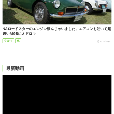
NAロードスターのエンジン積んじゃいました。エアコンも効いて超
速いMGBにオドロキ
クルマ
車
2020/02/27
最新動画