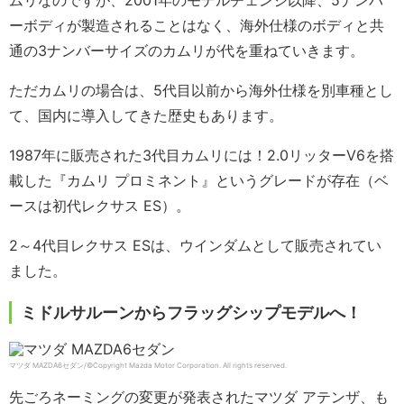
ムリなのですが、2001年のモデルチェンジ以降、5ナンバ
ーボディが製造されることはなく、海外仕様のボディと共
通の3ナンバーサイズのカムリが代を重ねていきます。
ただカムリの場合は、5代目以前から海外仕様を別車種とし
て、国内に導入してきた歴史もあります。
1987年に販売された3代目カムリには！2.0リッターV6を搭
載した『カムリ プロミネント』というグレードが存在（ベ
ースは初代レクサス ES）。
2～4代目レクサス ESは、ウインダムとして販売されてい
ました。
ミドルサルーンからフラッグシップモデルへ！
マツダ MAZDA6セダン/©Copyright Mazda Motor Corporation. All rights reserved.
先ごろネーミングの変更が発表されたマツダ アテンザ、も