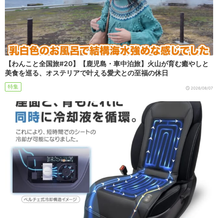
【わんこと全国旅#20】【鹿児島・車中泊旅】火山が育む癒やしと
美食を巡る、オステリアで叶える愛犬との至福の休日
特集
2026/08/07