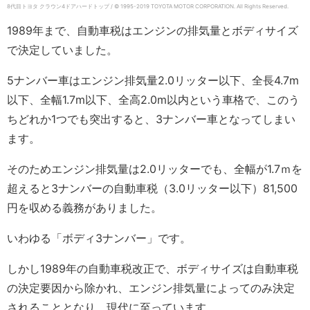
8代目トヨタ クラウン4ドアハードトップ / © 1995-2019 TOYOTA MOTOR CORPORATION.
All Rights Reserved.
1989年まで、自動車税はエンジンの排気量とボディサイズ
で決定していました。
5ナンバー車はエンジン排気量2.0リッター以下、全長4.7m
以下、全幅1.7m以下、全高2.0m以内という車格で、このう
ちどれか1つでも突出すると、3ナンバー車となってしまい
ます。
そのためエンジン排気量は2.0リッターでも、全幅が1.7ｍを
超えると3ナンバーの自動車税（3.0リッター以下）81,500
円を収める義務がありました。
いわゆる「ボディ3ナンバー」です。
しかし1989年の自動車税改正で、ボディサイズは自動車税
の決定要因から除かれ、エンジン排気量によってのみ決定
されることとなり、現代に至っています。