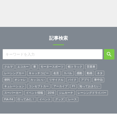
記事検索
クルマ
エコカー
車
モータースポーツ
軽トラック
営業車
レーシングカー
キャッチコピー
名言
スバル
感動
動画
ネタ
便利
オシャレ
カッコいい
リサイクル
バイク
アプリ
車中泊
キュレーション
コンセプトカー
アーカイブ
F1
知っておきたい
スーパーカー
イベント情報
2016
ジムカーナ
レーシングドライバー
FIA-F4
行ってみた！
イベント
グッズ
レース