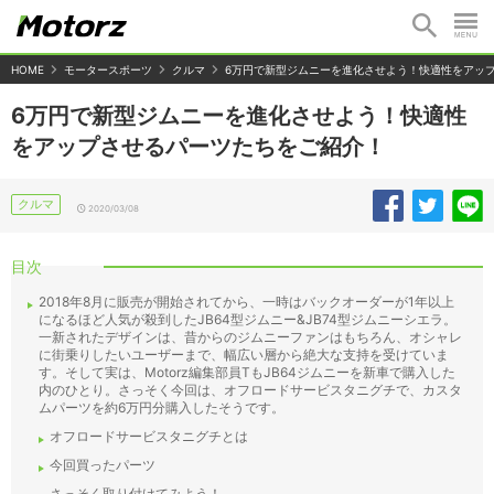
HOME
モータースポーツ
クルマ
6万円で新型ジムニーを進化させよう！快適性をアッ
6万円で新型ジムニーを進化させよう！快適性
をアップさせるパーツたちをご紹介！
クルマ
2020/03/08
目次
2018年8月に販売が開始されてから、一時はバックオーダーが1年以上
になるほど人気が殺到したJB64型ジムニー&JB74型ジムニーシエラ。
一新されたデザインは、昔からのジムニーファンはもちろん、オシャレ
に街乗りしたいユーザーまで、幅広い層から絶大な支持を受けていま
す。そして実は、Motorz編集部員TもJB64ジムニーを新車で購入した
内のひとり。さっそく今回は、オフロードサービスタニグチで、カスタ
ムパーツを約6万円分購入したそうです。
オフロードサービスタニグチとは
今回買ったパーツ
さっそく取り付けてみよう！