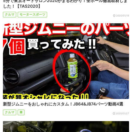
5分で東京オートサロン2020がまるわかり！全ホール徹底取材しま
した！【TAS2020】
クルマ
モータースポーツ
2020/01/15
新型ジムニーをおしゃれにカスタム！JB64&JB74パーツ動画4選
クルマ
車
2020/01/27