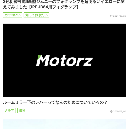
2色切替可能!!新型ジムニーのフォグランプを超明るいイエローに変
えてみました【IPF JB64用フォグランプ】
カッコいい
知っておきたい
2021/03/23
ルームミラー下のレバーってなんのためについているの？
クルマ
便利
2019/07/04