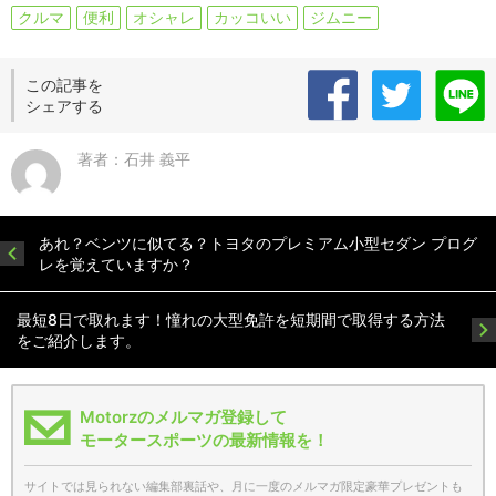
クルマ
便利
オシャレ
カッコいい
ジムニー
この記事を
シェアする
著者：石井 義平
あれ？ベンツに似てる？トヨタのプレミアム小型セダン プログ
レを覚えていますか？
最短8日で取れます！憧れの大型免許を短期間で取得する方法
をご紹介します。
Motorzのメルマガ登録して
モータースポーツの最新情報を！
サイトでは見られない編集部裏話や、月に一度のメルマガ限定豪華プレゼントも