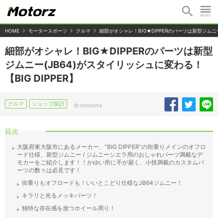
HOME
モータースポーツ
クルマ
細部がオシャレ！BIG★DIPPERのパーツは新型ジムニー(
細部がオシャレ！BIG★DIPPERのパーツは新型
ジムニー(JB64)がスタイリッシュに変わる！
【BIG DIPPER】
クルマ
ショップ探訪
2020/03/24
目次
大阪府東大阪市にあるメーカー、”BIG DIPPER”の街乗りメインのオフロ
ード仕様、新型ジムニー / ジムニーシエラ用のおしゃれパーツ満載なデ
モカーをご紹介します！！かゆい所に手が届く、小技満載のカスタムパ
ーツの数々は必見です！
街乗りもオフロードも！いいとこどり仕様なJB64ジムニー！
キラリと光るメッキパーツ！
独特な存在感を放つホイール周り！