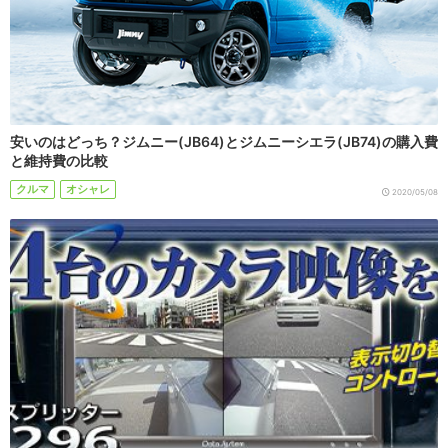
安いのはどっち？ジムニー(JB64)とジムニーシエラ(JB74)の購入費
と維持費の比較
クルマ
オシャレ
2020/05/08