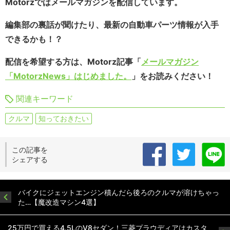
Motorzではメールマガジンを配信しています。
編集部の裏話が聞けたり、最新の自動車パーツ情報が入手
できるかも！？
配信を希望する方は、Motorz記事「
メールマガジン
「MotorzNews」はじめました。
」をお読みください！
関連キーワード
クルマ
知っておきたい
この記事を
シェアする
バイクにジェットエンジン積んだら後ろのクルマが溶けちゃっ
た…【魔改造マシン4選】
25万円で買える4.5LのV8セダン！三菱プラウディアはカスタ