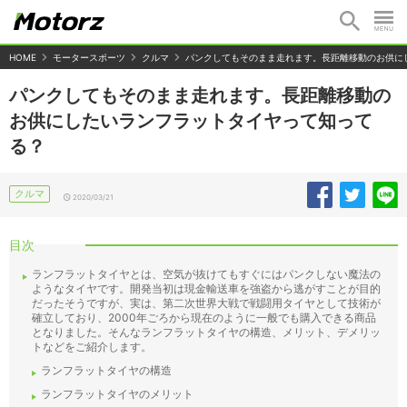
HOME
モータースポーツ
クルマ
パンクしてもそのまま走れます。長距離移動のお供に
パンクしてもそのまま走れます。長距離移動の
お供にしたいランフラットタイヤって知って
る？
クルマ
2020/03/21
目次
ランフラットタイヤとは、空気が抜けてもすぐにはパンクしない魔法の
ようなタイヤです。開発当初は現金輸送車を強盗から逃がすことが目的
だったそうですが、実は、第二次世界大戦で戦闘用タイヤとして技術が
確立しており、2000年ごろから現在のように一般でも購入できる商品
となりました。そんなランフラットタイヤの構造、メリット、デメリッ
トなどをご紹介します。
ランフラットタイヤの構造
ランフラットタイヤのメリット