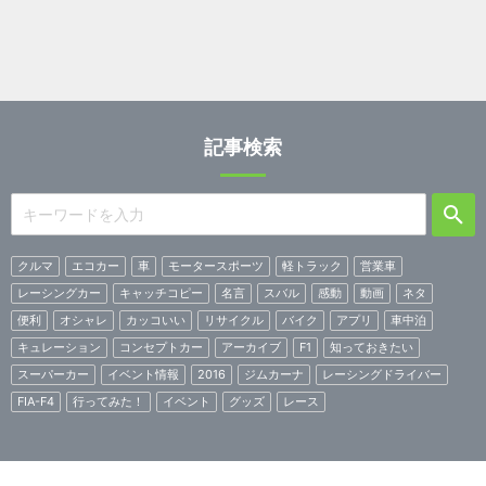
記事検索
クルマ
エコカー
車
モータースポーツ
軽トラック
営業車
レーシングカー
キャッチコピー
名言
スバル
感動
動画
ネタ
便利
オシャレ
カッコいい
リサイクル
バイク
アプリ
車中泊
キュレーション
コンセプトカー
アーカイブ
F1
知っておきたい
スーパーカー
イベント情報
2016
ジムカーナ
レーシングドライバー
FIA-F4
行ってみた！
イベント
グッズ
レース