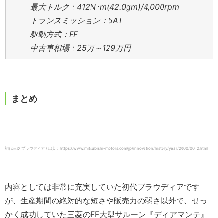
最大トルク：412N･m(42.0gm)/4,000rpm
トランスミッション：5AT
駆動方式：FF
中古車相場：25万～129万円
まとめ
初代三菱 プラウディア / 出典：https://www.mitsubishi-motors.com/jp/innovation/history/year/2000/00_2.html
内容としては非常に充実していた初代プラウディアです
が、生産期間の絶対的な短さや販売力の弱さ以外で、せっ
かく成功していた三菱のFF大型サルーン『ディアマンテ』