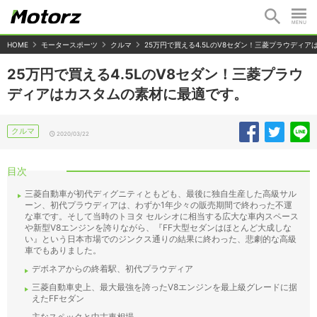
HOME
モータースポーツ
クルマ
25万円で買える4.5LのV8セダン！三菱プラウディ
25万円で買える4.5LのV8セダン！三菱プラウ
ディアはカスタムの素材に最適です。
クルマ
2020/03/22
目次
三菱自動車が初代ディグニティともども、最後に独自生産した高級サル
ーン、初代プラウディアは、わずか1年少々の販売期間で終わった不運
な車です。そして当時のトヨタ セルシオに相当する広大な車内スペース
や新型V8エンジンを誇りながら、『FF大型セダンはほとんど大成しな
い』という日本市場でのジンクス通りの結果に終わった、悲劇的な高級
車でもありました。
デボネアからの終着駅、初代プラウディア
三菱自動車史上、最大最強を誇ったV8エンジンを最上級グレードに据
えたFFセダン
主なスペックと中古車相場