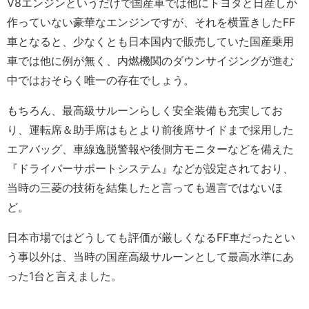
V8エンジンというだけで国産車では他にトヨタと日産しか
作っていない豪華なエンジンですが、それを横置きしたFF
車となると、少なくとも日本国内で販売していた国産乗用
車では他に例が無く、内燃機関のダウンサイジングが進む
中ではおそらく唯一の存在でしょう。
もちろん、最高級サルーンらしく安全装備も充実してお
り、運転席＆助手席はもとより前後席サイドまで採用した
エアバッグ、車線逸脱警報や後側方モニターなどを備えた
『ドライバーサポートシステム』などが設定されており、
当時の三菱の技術を結集したと言っても過言ではないほ
ど。
日本市場ではどうしても評価が厳しくなるFF車だったとい
う事以外は、当時の国産高級サルーンとして最高水準にあ
った1台と言えました。