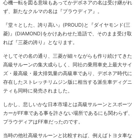
心機一転を図る意味もあってかデボネアの名は受け継がれ
ず、新たなクルマの名は『プラウディア』。
『堂々とした、誇り高い』(PROUD)と『ダイヤモンド(三
菱)』(DIAMOND)をかけあわせた造語で、そのまま受け取
れば『三菱の誇り』となります。
そしてその名の通り、三菱が細々ながらも作り続けてきた
高級サルーンの集大成らしく、同社の乗用車史上最大サイ
ズ・最高級・最大排気量の高級車であり、デボネア時代に
存在したストレッチリムジン版に相当する派生車ディグニ
ティも同時に発売されました。
しかし、悲しいかな日本市場とは高級サルーンとスポーツ
カーがFF車である事を許さない場所であるにも関わらず、
プラウディアはFF車だったのです。
当時の他社高級サルーンと比較すれば、例えばトヨタ車な