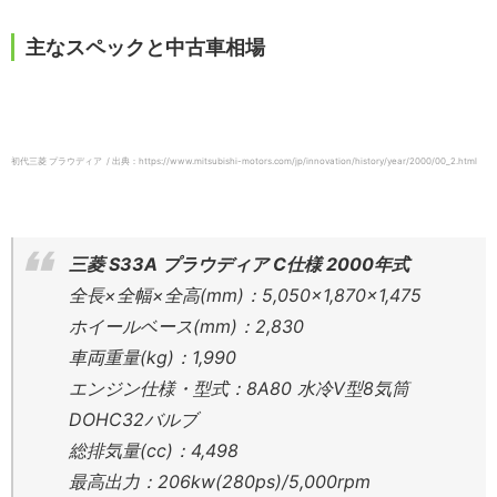
主なスペックと中古車相場
初代三菱 プラウディア / 出典：https://www.mitsubishi-motors.com/jp/innovation/history/year/2000/00_2.html
三菱 S33A プラウディア C仕様 2000年式
全長×全幅×全高(mm)：5,050×1,870×1,475
ホイールベース(mm)：2,830
車両重量(kg)：1,990
エンジン仕様・型式：8A80 水冷V型8気筒
DOHC32バルブ
総排気量(cc)：4,498
最高出力：206kw(280ps)/5,000rpm