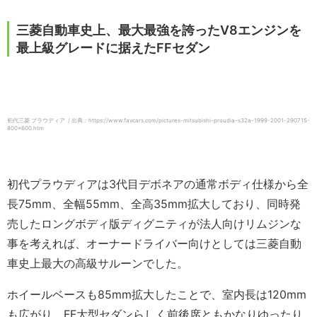
三菱自動車史上、最大最強を誇ったV8エンジンを
最上級グレードに据えたFFセダン
初代三菱 プラウディア / 出典：https://www.favcars.com/pictures-mitsubishi-proudia-s32a-1999-2001-290715-
800×600.htm
初代プラウディアは3代目デボネアの通常ボディ仕様から全
長75mm、全幅55mm、全高35mm拡大しており、同時発
売したロングボディ版ディグニティが法人向けリムジンな
事を考えれば、オーナードライバー向けとしては三菱自動
車史上最大の高級サルーンでした。
ホイールベースも85mm拡大したことで、室内長は120mm
も広がり、FF大型セダンらしく前後席ともかなりゆったり