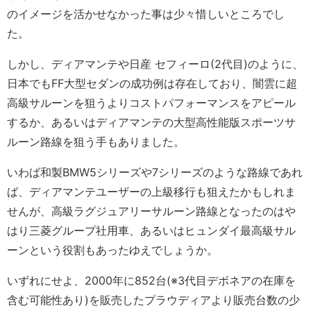
のイメージを活かせなかった事は少々惜しいところでし
た。
しかし、ディアマンテや日産 セフィーロ(2代目)のように、
日本でもFF大型セダンの成功例は存在しており、闇雲に超
高級サルーンを狙うよりコストパフォーマンスをアピール
するか、あるいはディアマンテの大型高性能版スポーツサ
ルーン路線を狙う手もありました。
いわば和製BMW5シリーズや7シリーズのような路線であれ
ば、ディアマンテユーザーの上級移行も狙えたかもしれま
せんが、高級ラグジュアリーサルーン路線となったのはや
はり三菱グループ社用車、あるいはヒュンダイ最高級サル
ーンという役割もあったゆえでしょうか。
いずれにせよ、2000年に852台(※3代目デボネアの在庫を
含む可能性あり)を販売したプラウディアより販売台数の少