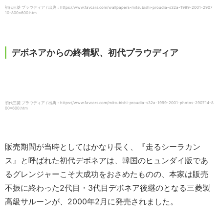
初代三菱 プラウディア / 出典：https://www.favcars.com/wallpapers-mitsubishi-proudia-s32a-1999-2001-2907
10-800×600.htm
デボネアからの終着駅、初代プラウディア
初代三菱 プラウディア / 出典：https://www.favcars.com/mitsubishi-proudia-s32a-1999-2001-photos-290714-8
00×600.htm
販売期間が当時としてはかなり長く、『走るシーラカン
ス』と呼ばれた初代デボネアは、韓国のヒュンダイ版であ
るグレンジャーこそ大成功をおさめたものの、本家は販売
不振に終わった2代目・3代目デボネア後継のとなる三菱製
高級サルーンが、2000年2月に発売されました。