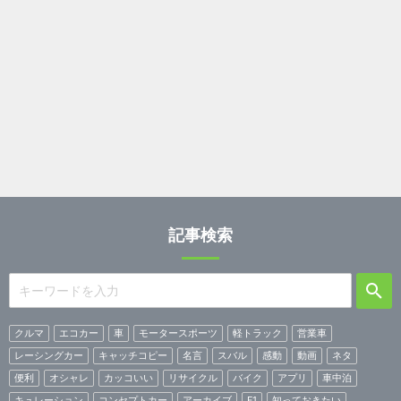
記事検索
クルマ
エコカー
車
モータースポーツ
軽トラック
営業車
レーシングカー
キャッチコピー
名言
スバル
感動
動画
ネタ
便利
オシャレ
カッコいい
リサイクル
バイク
アプリ
車中泊
キュレーション
コンセプトカー
アーカイブ
F1
知っておきたい