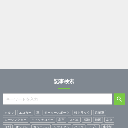
記事検索
クルマ
エコカー
車
モータースポーツ
軽トラック
営業車
レーシングカー
キャッチコピー
名言
スバル
感動
動画
ネタ
便利
オシャレ
カッコいい
リサイクル
バイク
アプリ
車中泊