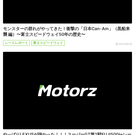
モンスターの群れがやってきた！衝撃の「日本Can-Am」（黒船来
襲 編）〜富士スピードウェイ50年の歴史〜
レースレポート
富士スピードウェイ
2017/02/15
やっぱりLEXUSが強かった！！！スーパーGT第2戦FUJI500㎞レー