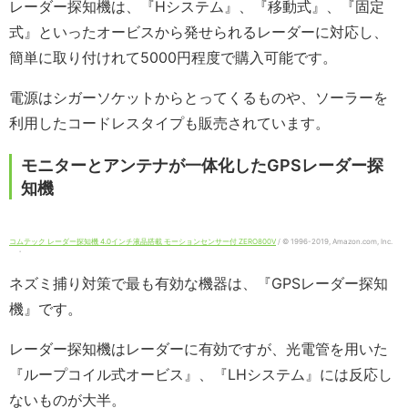
レーダー探知機は、『Hシステム』、『移動式』、『固定
式』といったオービスから発せられるレーダーに対応し、
簡単に取り付けれて5000円程度で購入可能です。
電源はシガーソケットからとってくるものや、ソーラーを
利用したコードレスタイプも販売されています。
モニターとアンテナが一体化したGPSレーダー探
知機
コムテック レーダー探知機 4.0インチ液晶搭載 モーションセンサー付 ZERO800V
/ © 1996-2019, Amazon.com, Inc.
・
ネズミ捕り対策で最も有効な機器は、『GPSレーダー探知
機』です。
レーダー探知機はレーダーに有効ですが、光電管を用いた
『ループコイル式オービス』、『LHシステム』には反応し
ないものが大半。