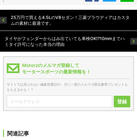
25万円で買える4.5LのV8セダン！三菱プラウディアはカスタ
ムの素材に最適です。
タイヤがフェンダーからはみ出ていても車検OK!?10mmまでハ
ミタイ許可になった本当の理由
Motorzのメルマガ登録して
モータースポーツの最新情報を！
サイトでは見られない編集部裏話や、月に一度のメルマガ限定豪華プレゼントも
もらえるかも！？
登録
関連記事