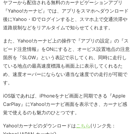
ヤフーから配信される無料のカーナビゲーションアプリ
『Yahoo!カーナビ』では、アプリをスマホへダウンロード
後にYahoo・IDでログインすると、スマホ上で交通渋滞や
道路規制などをリアルタイムで知らせてくれます。
また、Yahoo!カーナビ上の操作で『アプリの設定』の『ス
ピード注意情報』をONにすると、オービス設置地点の注意
箇所を『SLOW』という表記で示してくれ、同時に走行し
ている地点の最高速度標識も画面上に表示してくれるた
め、速度オーバーにならない適当な速度での走行が可能で
す。
iOS版であれば、iPhoneをナビ画面と同期できる『Apple
CarPlay』にYahoo!カーナビ画面を表示でき、カーナビ感
覚で使えるのも魅力のひとつです。
Yahoo!カーナビのダウンロードは
こちら
(リンク先：