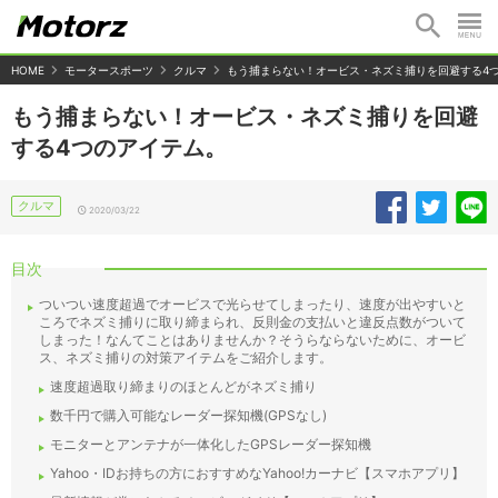
HOME
モータースポーツ
クルマ
もう捕まらない！オービス・ネズミ捕りを回避する4
もう捕まらない！オービス・ネズミ捕りを回避
する4つのアイテム。
クルマ
2020/03/22
目次
ついつい速度超過でオービスで光らせてしまったり、速度が出やすいと
ころでネズミ捕りに取り締まられ、反則金の支払いと違反点数がついて
しまった！なんてことはありませんか？そうらならないために、オービ
ス、ネズミ捕りの対策アイテムをご紹介します。
速度超過取り締まりのほとんどがネズミ捕り
数千円で購入可能なレーダー探知機(GPSなし)
モニターとアンテナが一体化したGPSレーダー探知機
Yahoo・IDお持ちの方におすすめなYahoo!カーナビ【スマホアプリ】