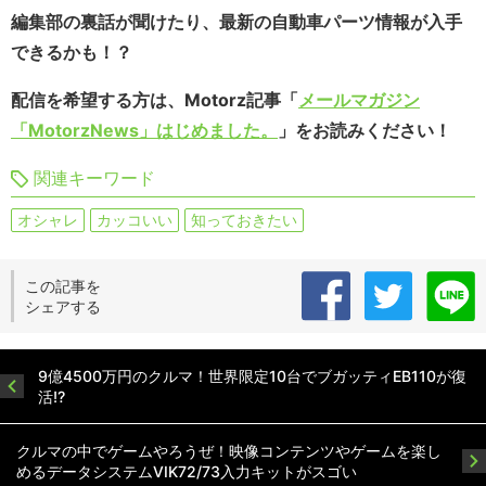
編集部の裏話が聞けたり、最新の自動車パーツ情報が入手
できるかも！？
配信を希望する方は、Motorz記事「
メールマガジン
「MotorzNews」はじめました。
」をお読みください！
関連キーワード
オシャレ
カッコいい
知っておきたい
この記事を
シェアする
9億4500万円のクルマ！世界限定10台でブガッティEB110が復
活!?
クルマの中でゲームやろうぜ！映像コンテンツやゲームを楽し
めるデータシステムVIK72/73入力キットがスゴい