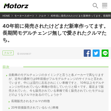
HOME
モータースポーツ
クルマ
40年前に発売されたけどまだ新車作ってます。長期
40年前に発売されたけどまだ新車作ってます。
長期間モデルチェンジ無しで愛されたクルマた
ち。
クルマ
2020/08/27
目次
自動車のモデルチェンジのタイミングと言うと各メーカーで異なります
が、近年の通例では6年前後がフルモデルチェンジのサイクルと言われ
ています。中には流行に左右されにくい車種ですと、10年以上モデルチ
ェンジが行われていない車種が存在していたりと様々です。最近まで販
売されていた、今も販売されている車種で長く販売されていたモデルは
どのようなクルマがあるのでしょうか？
長期販売されるクルマの特徴
20年前後販売されている(いた)車種