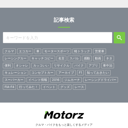
記事検索
クルマ
エコカー
車
モータースポーツ
軽トラック
営業車
レーシングカー
キャッチコピー
名言
スバル
感動
動画
ネタ
便利
オシャレ
カッコいい
リサイクル
バイク
アプリ
車中泊
キュレーション
コンセプトカー
アーカイブ
F1
知っておきたい
スーパーカー
イベント情報
2016
ジムカーナ
レーシングドライバー
FIA-F4
行ってみた！
イベント
グッズ
レース
クルマ・バイクをもっと楽しくするメディア