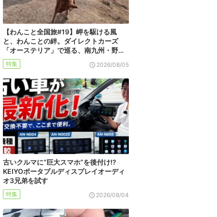
【わんこと全国旅#19】岬を駆ける風
と、わんことの絆。ダイレクトカーズ
「オーステリア」で巡る、南九州・野…
特集
2026/08/05
古いクルマに“巨大スマホ”を後付け!?
KEIYOポータブルディスプレイオーディ
オ3兄弟を試す
特集
2026/08/04