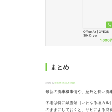
Office Az | GYEON
Silk Dryer
1,600
まとめ
photo by
Dick Thomas Jhonson
最新の洗車機事情や、意外と長い洗
冬場は特に融雪剤（いわゆる塩カル
のままにしておくと、サビによる腐