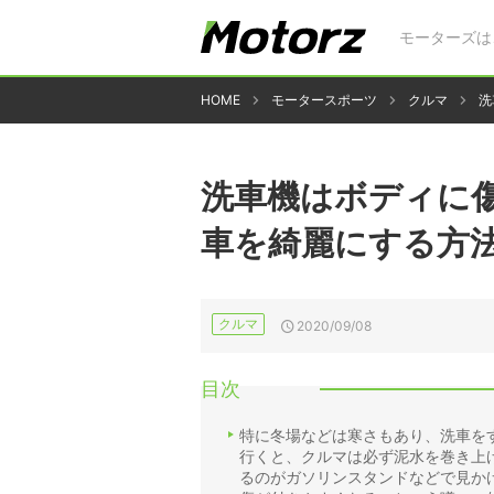
モーターズは
HOME
モータースポーツ
クルマ
洗
洗車機はボディに傷
車を綺麗にする方
クルマ
2020/09/08
目次
特に冬場などは寒さもあり、洗車を
行くと、クルマは必ず泥水を巻き上
るのがガソリンスタンドなどで見か