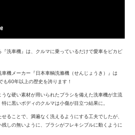
る『洗車機』は、クルマに乗っているだけで愛車をピカピ
洗車機メーカー『日本車輌洗滌機（せんじょうき）』は
けでも60年以上の歴史を誇ります！
ような硬い素材が用いられたブラシを備えた洗車機が主流
、特に黒いボディのクルマは小傷が目立つ結果に。
たせることで、満遍なく洗えるようにする工夫でしたが、
い残しの無いように、ブラシがフレキシブルに動くように