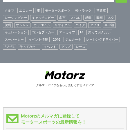
クルマ
エコカー
車
モータースポーツ
軽トラック
営業車
レーシングカー
キャッチコピー
名言
スバル
感動
動画
ネタ
便利
オシャレ
カッコいい
リサイクル
バイク
アプリ
車中泊
キュレーション
コンセプトカー
アーカイブ
F1
知っておきたい
スーパーカー
イベント情報
2016
ジムカーナ
レーシングドライバー
FIA-F4
行ってみた！
イベント
グッズ
レース
クルマ・バイクをもっと楽しくするメディア
Motorzのメルマガに登録して
モータースポーツの最新情報を！