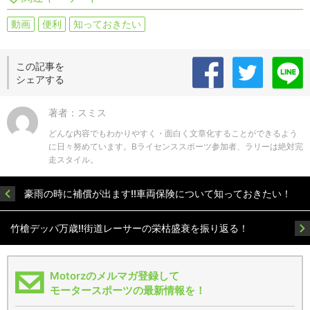
動画
便利
知っておきたい
この記事を
シェアする
著者：スミス
どんな内容でもわかりやすく・面白く文章化することができるよう
に日々努めています。Bライセンススポーツ参加者、ラリーは絶対完
走スタイル。
豪雨の時に補償が出ます!!車両保険について知っておきたい！
竹槍デッパ万歳!!街道レーサーの栄枯盛衰を振り返る！
Motorzのメルマガ登録して
モータースポーツの最新情報を！