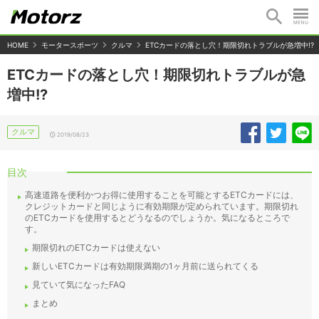
HOME
モータースポーツ
クルマ
ETCカードの落とし穴！期限切れトラブルが急増中!?
ETCカードの落とし穴！期限切れトラブルが急
増中!?
クルマ
2019/08/23
目次
高速道路を便利かつお得に使用することを可能とするETCカードには、
クレジットカードと同じように有効期限が定められています。期限切れ
のETCカードを使用するとどうなるのでしょうか。気になるところで
す。
期限切れのETCカードは使えない
新しいETCカードは有効期限満期の1ヶ月前に送られてくる
見ていて気になったFAQ
まとめ