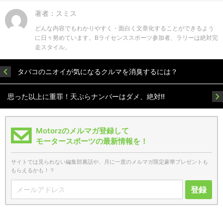
著者：スミス
どんな内容でもわかりやすく・面白く文章化することができるよう
に日々努めています。Bライセンススポーツ参加者、ラリーは絶対完
走スタイル。
タバコのニオイが気になるクルマを消臭するには？
思った以上に重罪！天ぷらナンバーはダメ、絶対!!
Motorzのメルマガ登録して
モータースポーツの最新情報を！
サイトでは見られない編集部裏話や、月に一度のメルマガ限定豪華プレゼントも
もらえるかも！？
登録