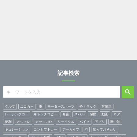
記事検索
クルマ
エコカー
車
モータースポーツ
軽トラック
営業車
レーシングカー
キャッチコピー
名言
スバル
感動
動画
ネタ
便利
オシャレ
カッコいい
リサイクル
バイク
アプリ
車中泊
キュレーション
コンセプトカー
アーカイブ
F1
知っておきたい
スーパーカー
イベント情報
2016
ジムカーナ
レーシングドライバー