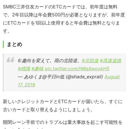
SMBC三井住友カードのETCカードでは、初年度は無料
で、2年目以降は年会費500円が必要となりますが、前年度
にETCカードを1回以上使用すると年会費は無料となりま
す。
まとめ
6:趣向を変えて。雨の北陸道。
#北陸道
#高速道路
#標識
#趣味
pic.twitter.com/hWqXwoykH5
— あゆくま@平日in低 (@shade_exprail)
August
17, 2019
新しいクレジットカードとETCカードが届いたら、すぐに
古いカードと取り替えるようにしましょう。
開閉レーン手前でのトラブルは重大事故を起こす可能性を