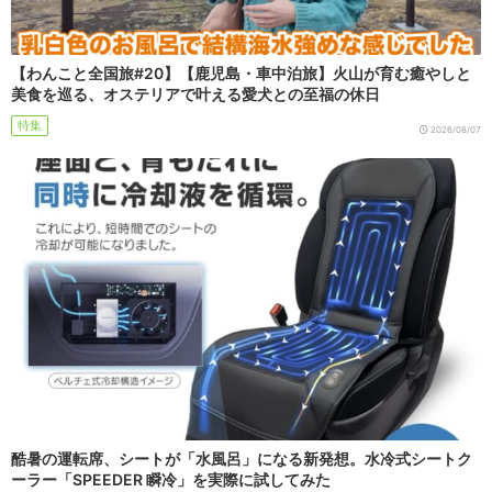
【わんこと全国旅#20】【鹿児島・車中泊旅】火山が育む癒やしと
美食を巡る、オステリアで叶える愛犬との至福の休日
特集
2026/08/07
酷暑の運転席、シートが「水風呂」になる新発想。水冷式シートク
ーラー「SPEEDER 瞬冷」を実際に試してみた