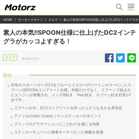
HOME
モータースポーツ
クルマ
素人の本気!!SPOON仕様に仕上げたDC2インテグラ
素人の本気!!SPOON仕様に仕上げたDC2インテ
グラがカッコよすぎる！
クルマ
2020/12/22
目次
往年のスポーツカー DC2をブルーとイエローのツートンカラーにしたス
プーン(SPOON)コンプリート仕様。外観だけでなく、スプーンで組まれ
たエンジンが搭載され、インテR好き、Vtec好き、スプーン好き必見の1
台です。
スプーンが今、DC2コンプリートを作ったらどうなるかを具現化
アメリカのVetc Clubゼッケンステッカーがポイント
ブリッドのグラデーションにこだわりを感じる内装
ステッカーチューンに痛車オーナーだった神髄を実感