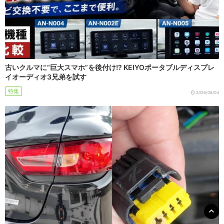
古いクルマに“巨大スマホ”を後付け!? KEIYOポータブルディスプレ
イオーディオ3兄弟を試す
特集
2026/08/04