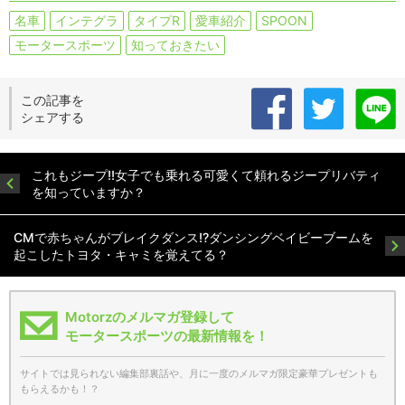
名車
インテグラ
タイプR
愛車紹介
SPOON
モータースポーツ
知っておきたい
この記事を
シェアする
これもジープ!!女子でも乗れる可愛くて頼れるジープリバティ
を知っていますか？
CMで赤ちゃんがブレイクダンス!?ダンシングベイビーブームを
起こしたトヨタ・キャミを覚えてる？
Motorzのメルマガ登録して
モータースポーツの最新情報を！
サイトでは見られない編集部裏話や、月に一度のメルマガ限定豪華プレゼントも
もらえるかも！？