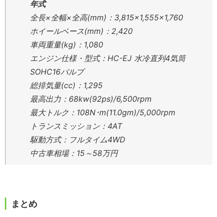
年式
全長×全幅×全高(mm)：3,815×1,555×1,760
ホイールベース(mm)：2,420
車両重量(kg)：1,080
エンジン仕様・型式：HC-EJ 水冷直列4気筒
SOHC16バルブ
総排気量(cc)：1,295
最高出力：68kw(92ps)/6,500rpm
最大トルク：108N･m(11.0gm)/5,000rpm
トランスミッション：4AT
駆動方式：フルタイム4WD
中古車相場：15～58万円
まとめ