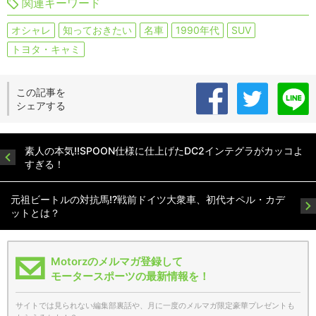
関連キーワード
オシャレ
知っておきたい
名車
1990年代
SUV
トヨタ・キャミ
この記事を
シェアする
素人の本気!!SPOON仕様に仕上げたDC2インテグラがカッコよ
すぎる！
元祖ビートルの対抗馬!?戦前ドイツ大衆車、初代オペル・カデ
ットとは？
Motorzのメルマガ登録して
モータースポーツの最新情報を！
サイトでは見られない編集部裏話や、月に一度のメルマガ限定豪華プレゼントも