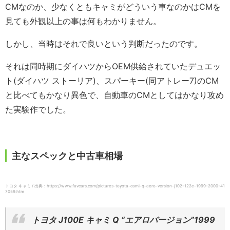
CMなのか、少なくともキャミがどういう車なのかはCMを
見ても外観以上の事は何もわかりません。
しかし、当時はそれで良いという判断だったのです。
それは同時期にダイハツからOEM供給されていたデュエッ
ト(ダイハツ ストーリア)、スパーキー(同アトレー7)のCM
と比べてもかなり異色で、自動車のCMとしてはかなり攻め
た実験作でした。
主なスペックと中古車相場
トヨタ キャミ / 出典：https://www.favcars.com/pictures-toyota-cami-q-aero-version-j102-122e-1999-2000-41
7059.htm
トヨタ J100E キャミ Q “エアロバージョン”1999