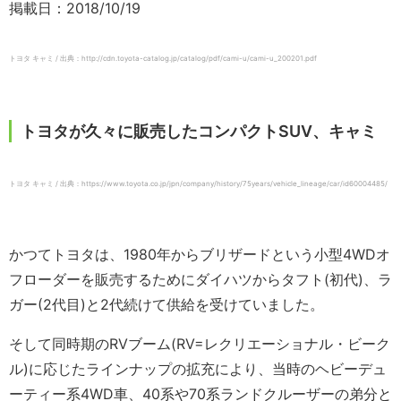
掲載日：2018/10/19
トヨタ キャミ / 出典：http://cdn.toyota-catalog.jp/catalog/pdf/cami-u/cami-u_200201.pdf
トヨタが久々に販売したコンパクトSUV、キャミ
トヨタ キャミ / 出典：https://www.toyota.co.jp/jpn/company/history/75years/vehicle_lineage/car/id60004485/
かつてトヨタは、1980年からブリザードという小型4WDオ
フローダーを販売するためにダイハツからタフト(初代)、ラ
ガー(2代目)と2代続けて供給を受けていました。
そして同時期のRVブーム(RV=レクリエーショナル・ビーク
ル)に応じたラインナップの拡充により、当時のヘビーデュ
ーティー系4WD車、40系や70系ランドクルーザーの弟分と