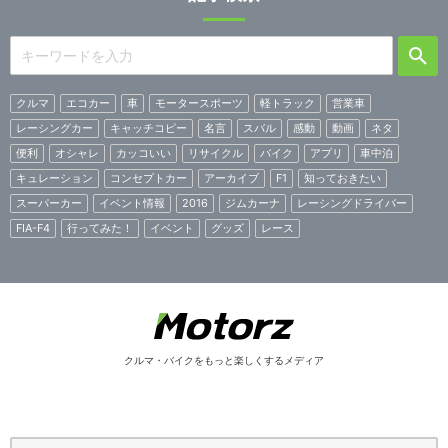
クルマ
エコカー
車
モータースポーツ
軽トラック
営業車
レーシングカー
キャッチコピー
名言
スバル
感動
動画
ネタ
便利
オシャレ
カッコいい
リサイクル
バイク
アプリ
車中泊
キュレーション
コンセプトカー
アーカイブ
F1
知っておきたい
スーパーカー
イベント情報
2016
ジムカーナ
レーシングドライバー
FIA-F4
行ってみた！
イベント
グッズ
レース
クルマ・バイクをもっと楽しくするメディア