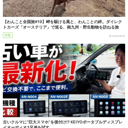
【わんこと全国旅#19】岬を駆ける風と、わんことの絆。ダイレク
トカーズ「オーステリア」で巡る、南九州・野生動物を訪ねる旅
特集
2026/08/05
古いクルマに“巨大スマホ”を後付け!? KEIYOポータブルディスプレ
イオーディオ3兄弟を試す