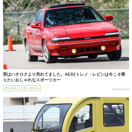
実はハチロクより売れてました。AE92トレノ・レビンは今こそ乗
りたいおしゃれなスポーツカー
オシャレ
カッコいい
2020/09/19