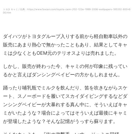
トヨタ キャミ / 出典：https://www.favcars.com/toyota-cami-j102-122e-1999-2006-wallpapers-185332-800×6
00.htm
ダイハツがトヨタグループ入りする前から軽自動車以外の
販売にあまり熱心で無かったこともあり、結果としてキャ
ミは少なくともOEM元のテリオスよりは売れました。
しかし、販売が終わった今、キャミの何が印象に残ってい
るかと言えばダンシングベイビーの方かもしれません。
踊ったり哺乳瓶でミルクを飲んだり、笛を吹きながらスケ
ート、スノーボードを履いてスカイダイビングするなどダ
ンシングベイビーが大暴れする真ん中に、そういえばキャ
ミがいたような？場合によってはそういえば最後にキャミ
が登場したような？そんな記憶がうっすら蘇ります。