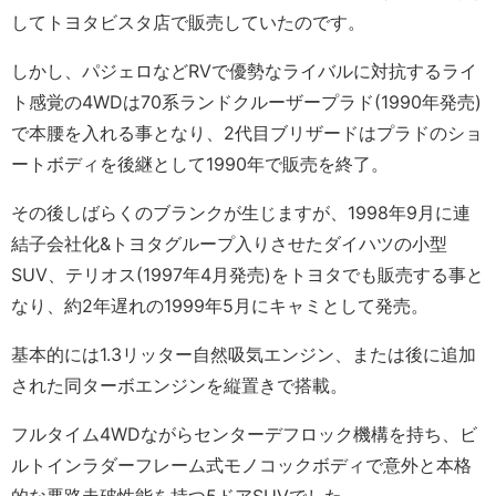
してトヨタビスタ店で販売していたのです。
しかし、パジェロなどRVで優勢なライバルに対抗するライ
ト感覚の4WDは70系ランドクルーザープラド(1990年発売)
で本腰を入れる事となり、2代目ブリザードはプラドのショ
ートボディを後継として1990年で販売を終了。
その後しばらくのブランクが生じますが、1998年9月に連
結子会社化&トヨタグループ入りさせたダイハツの小型
SUV、テリオス(1997年4月発売)をトヨタでも販売する事と
なり、約2年遅れの1999年5月にキャミとして発売。
基本的には1.3リッター自然吸気エンジン、または後に追加
された同ターボエンジンを縦置きで搭載。
フルタイム4WDながらセンターデフロック機構を持ち、ビ
ルトインラダーフレーム式モノコックボディで意外と本格