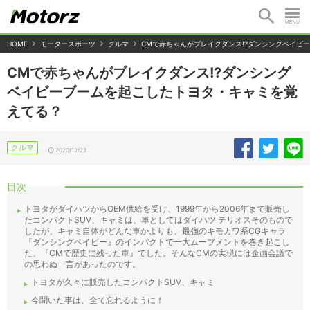
HOME
モータースポーツ
クルマ
CMで赤ちゃんがブレイクダンス!?ダンシングベイビ
CMで赤ちゃんがブレイクダンス!?ダンシング
ベイビーブームを起こしたトヨタ・キャミを覚
えてる？
クルマ
2020/12/23
目次
トヨタがダイハツからOEM供給を受け、1999年から2006年まで販売し
たコンパクトSUV、キャミは、車としてはダイハツ テリオスそのもので
したが、キャミ自体がどんな車かよりも、最強のキモカワ系CGキャラ
『ダンシングベイビー』のインパクトで一大ムーブメントを巻き起こし
た、『CMで歴史に残った車』でした。そんなCMの実現には企画会議で
の思わぬ一言があったのです。
トヨタが久々に販売したコンパクトSUV、キャミ
今聞いた事は、全て忘れるように！