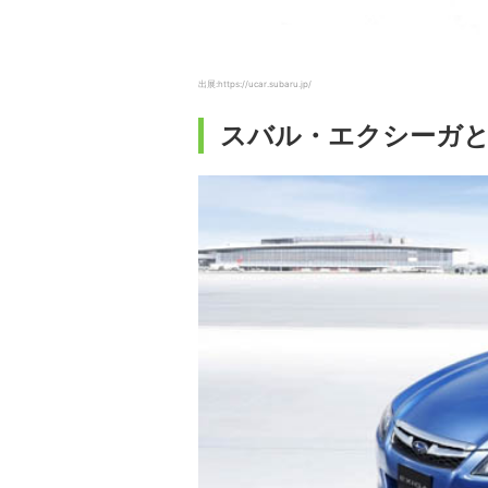
出展:https://ucar.subaru.jp/
スバル・エクシーガ