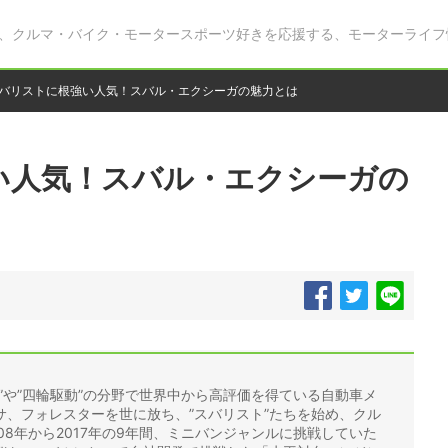
、クルマ・バイク・モータースポーツ好きを応援する、モーターライフ
バリストに根強い人気！スバル・エクシーガの魅力とは
い人気！スバル・エクシーガの
”や”四輪駆動”の分野で世界中から高評価を得ている自動車メ
サ、フォレスターを世に放ち、”スバリスト”たちを始め、クル
08年から2017年の9年間、ミニバンジャンルに挑戦していた