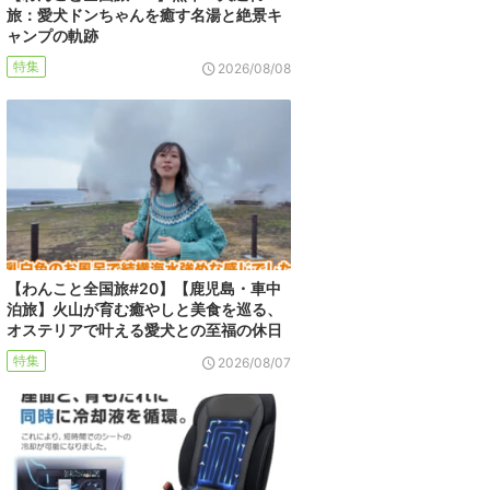
旅：愛犬ドンちゃんを癒す名湯と絶景キ
ャンプの軌跡
特集
2026/08/08
【わんこと全国旅#20】【鹿児島・車中
泊旅】火山が育む癒やしと美食を巡る、
オステリアで叶える愛犬との至福の休日
特集
2026/08/07