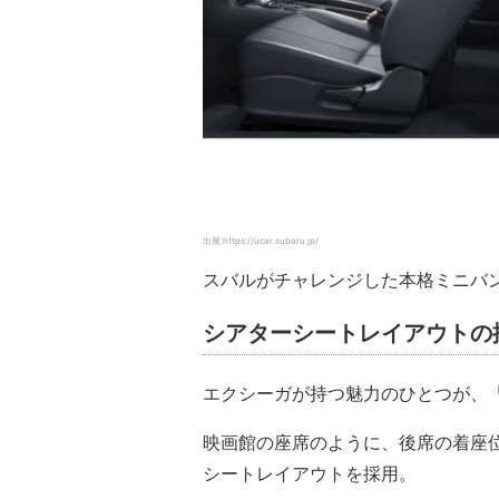
出展:https://ucar.subaru.jp/
スバルがチャレンジした本格ミニバ
シアターシートレイアウトの
エクシーガが持つ魅力のひとつが、
映画館の座席のように、後席の着座
シートレイアウトを採用。