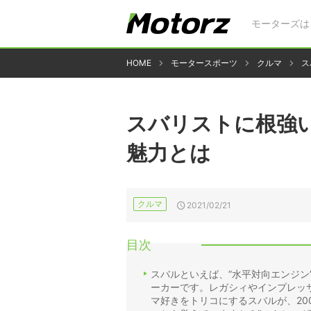
モーターズは
HOME
モータースポーツ
クルマ
ス
スバリストに根強
魅力とは
クルマ
2021/02/21
目次
スバルといえば、”水平対向エンジン
ーカーです。レガシィやインプレッ
マ好きをトリコにするスバルが、20