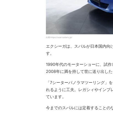
出展:https://ucar.subaru.jp/
エクシーガは、スバルが日本国内向
す。
1990年代のモーターショーに、試
2008年に満を持して世に送り出し
「7シーターパノラマツーリング」
れるように工夫。レガシィやインプ
ています。
今までのスバルには定着することの