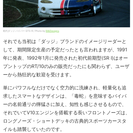
初代ダッジ バイパー GTS-R / Photo by
RAVDesigns
それでも当初は「ダッジ」ブランドのイメージリーダーと
して、期間限定生産の予定だったとも言われますが、1991
年に発表、1992年1月に発売された初代前期型(SR I)はオー
プントップのRT/10のみの販売だったにも関わらず、ユーザ
ーから熱狂的な歓迎を受けます。
単にパワフルなだけでなく空力的に洗練され、軽量化も追
求したスマートなデザインは、「毒蛇」を意味するバイパ
ーの名前通リの獰猛さに加え、知性も感じさせるもので、
それでいてV10エンジンを搭載する長いフロントノーズは、
ロングノーズ・ショートデッキの古典的スポーツカースタ
イルも踏襲していたのです。