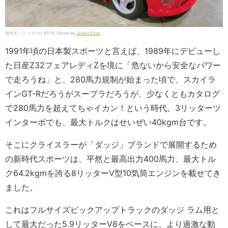
初代ダッジ バイパー RT/10 / Photo by
James Case
1991年頃の日本製スポーツと言えば、1989年にデビューし
た日産Z32フェアレディZを境に「危ないから安全なパワー
で走ろうね」と、280馬力規制が始まった頃で、スカイラ
インGT-Rだろうがスープラだろうが、少なくともカタログ
で280馬力を超えてちゃイカン！という時代。3リッターツ
インターボでも、最大トルクはせいぜい40kgm台です。
そこにクライスラーが「ダッジ」ブランドで展開するため
の新時代スポーツは、平然と最高出力400馬力、最大トル
ク64.2kgmを誇る8リッターV型10気筒エンジンを載せてき
ました。
これはフルサイズピックアップトラックのダッジ ラム用と
して最大だった5.9リッターV8をベースに、より過激な動