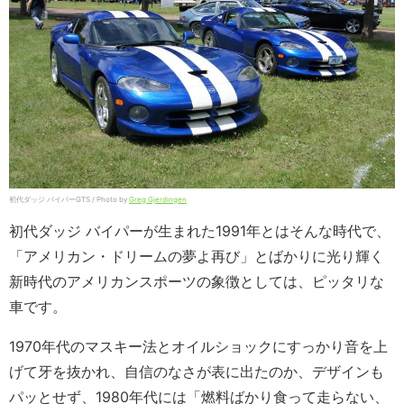
初代ダッジ バイパーGTS / Photo by
Greg Gjerdingen
初代ダッジ バイパーが生まれた1991年とはそんな時代で、
「アメリカン・ドリームの夢よ再び」とばかりに光り輝く
新時代のアメリカンスポーツの象徴としては、ピッタリな
車です。
1970年代のマスキー法とオイルショックにすっかり音を上
げて牙を抜かれ、自信のなさが表に出たのか、デザインも
パッとせず、1980年代には「燃料ばかり食って走らない、