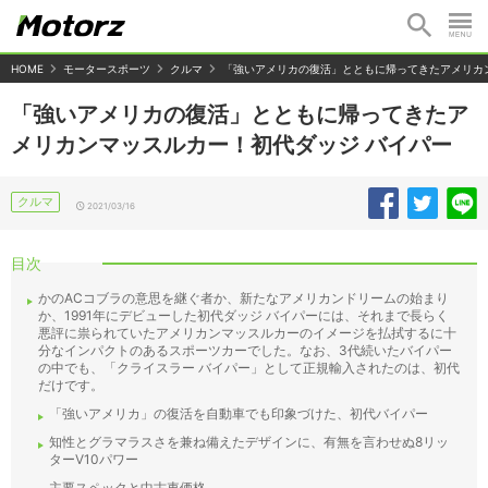
HOME
モータースポーツ
クルマ
「強いアメリカの復活」とともに帰ってきたアメリカ
「強いアメリカの復活」とともに帰ってきたア
メリカンマッスルカー！初代ダッジ バイパー
クルマ
2021/03/16
目次
かのACコブラの意思を継ぐ者か、新たなアメリカンドリームの始まり
か、1991年にデビューした初代ダッジ バイパーには、それまで長らく
悪評に祟られていたアメリカンマッスルカーのイメージを払拭するに十
分なインパクトのあるスポーツカーでした。なお、3代続いたバイパー
の中でも、「クライスラー バイパー」として正規輸入されたのは、初代
だけです。
「強いアメリカ」の復活を自動車でも印象づけた、初代バイパー
知性とグラマラスさを兼ね備えたデザインに、有無を言わせぬ8リッ
ターV10パワー
主要スペックと中古車価格