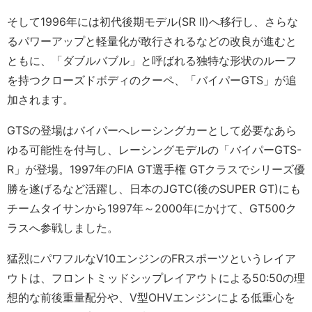
そして1996年には初代後期モデル(SR II)へ移行し、さらな
るパワーアップと軽量化が敢行されるなどの改良が進むと
ともに、「ダブルバブル」と呼ばれる独特な形状のルーフ
を持つクローズドボディのクーペ、「バイパーGTS」が追
加されます。
GTSの登場はバイパーへレーシングカーとして必要なあら
ゆる可能性を付与し、レーシングモデルの「バイパーGTS-
R」が登場。1997年のFIA GT選手権 GTクラスでシリーズ優
勝を遂げるなど活躍し、日本のJGTC(後のSUPER GT)にも
チームタイサンから1997年～2000年にかけて、GT500ク
ラスへ参戦しました。
猛烈にパワフルなV10エンジンのFRスポーツというレイア
ウトは、フロントミッドシップレイアウトによる50:50の理
想的な前後重量配分や、V型OHVエンジンによる低重心を