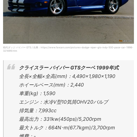
初代ダッジ バイパー GTS / 出典：https://www.favcars.com/pictures-dodge-viper-gts-indy-500-pace-car-1996-
321699.htm
クライスラー バイパー GTSクーペ 1999年式
全長×全幅×全高(mm)：4,490×1,980×1,190
ホイールベース(mm)：2,440
車重(kg)：1,590
エンジン：水冷V型10気筒OHV20バルブ
排気量：7,993cc
最高出力：331kw(450ps)/5,200rpm
最大トルク：664N･m(67.7kgm)/3,700rpm
燃費：-