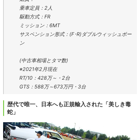
乗車定員：2人
駆動方式：FR
ミッション：6MT
サスペンション形式：(F･R)ダブルウィッシュボー
ン
(中古車相場とタマ数)
※2021年2月現在
RT/10：428万～・2台
GTS：588万～673万円・3台
歴代で唯一、日本へも正規輸入された「美しき毒
蛇」