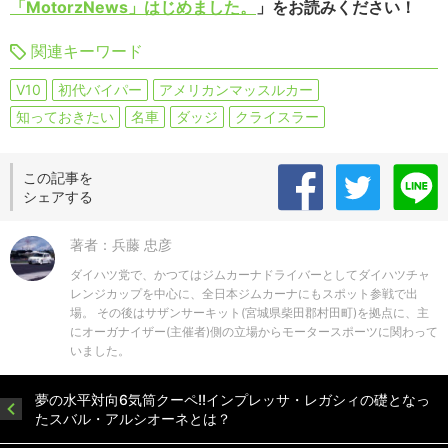
「MotorzNews」はじめました。
」をお読みください！
関連キーワード
V10
初代バイパー
アメリカンマッスルカー
知っておきたい
名車
ダッジ
クライスラー
この記事を
シェアする
著者：兵藤 忠彦
ダイハツ党で、かつてはジムカーナドライバーとしてダイハツチャ
レンジカップを中心に、全日本ジムカーナにもスポット参戦で出
場。 その後はサザンサーキット(宮城県柴田郡村田町)を拠点に、主
にオーガナイザー(主催者)側の立場からモータースポーツに関わって
いました。
夢の水平対向6気筒クーペ!!インプレッサ・レガシィの礎となっ
たスバル・アルシオーネとは？