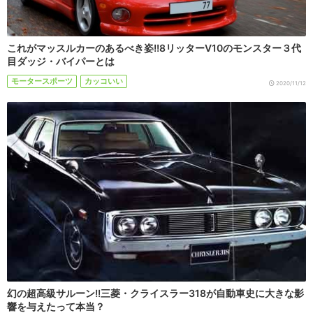
これがマッスルカーのあるべき姿!!8リッターV10のモンスター３代
目ダッジ・バイパーとは
モータースポーツ
カッコいい
2020/11/12
幻の超高級サルーン!!三菱・クライスラー318が自動車史に大きな影
響を与えたって本当？