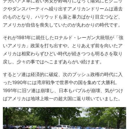
デカいアメ車に若い男女が鈴鳴りになって陽気にピクニッ
クやダンスパーティへ繰り出すアメリカンドリームは過去
のものとなり、ハリウッドも薬と暴力ばかり目立つなど、
アメリカが自信を喪失していたのが丸わかりの時代です。
それが1981年に就任したロナルド・レーガン大統領が「強
いアメリカ」政策を打ち出すや、とりあえず前を向いたア
メリカは相変わらずひどい時代が続きつつも明るさを取り
戻し、少々の事ではへこまずあらがい続けます。
するとソ連は経済的に破綻、次のブッシュ政権の時代に入
った1990年には湾岸戦争で世界中の国を集めて大勝利。
1991年に旧ソ連は崩壊し、日本もバブルが崩壊、気がつけ
ばアメリカは地球上唯一の超大国に返り咲いていました。