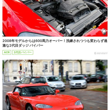
2008年モデルからは600馬力オーバー！洗練されつつも変わらず過
激な2代目ダッジ バイパー
ACR
2代目バイパー
2021/03/17