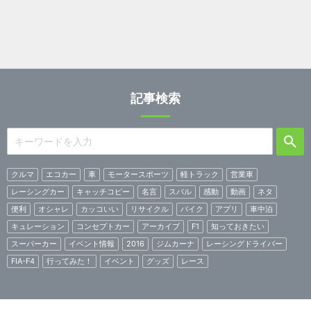
記事検索
クルマ
エコカー
車
モータースポーツ
軽トラック
営業車
レーシングカー
キャッチコピー
名言
スバル
感動
動画
ネタ
便利
オシャレ
カッコいい
リサイクル
バイク
アプリ
車中泊
キュレーション
コンセプトカー
アーカイブ
F1
知っておきたい
スーパーカー
イベント情報
2016
ジムカーナ
レーシングドライバー
FIA-F4
行ってみた！
イベント
グッズ
レース