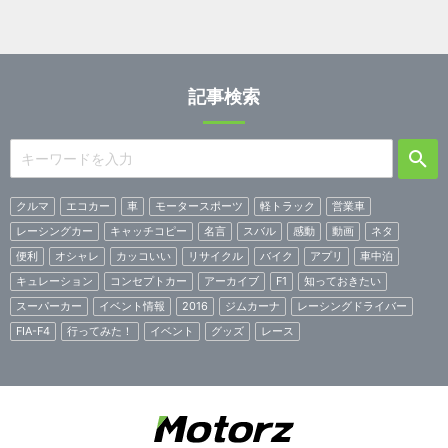
記事検索
クルマ
エコカー
車
モータースポーツ
軽トラック
営業車
レーシングカー
キャッチコピー
名言
スバル
感動
動画
ネタ
便利
オシャレ
カッコいい
リサイクル
バイク
アプリ
車中泊
キュレーション
コンセプトカー
アーカイブ
F1
知っておきたい
スーパーカー
イベント情報
2016
ジムカーナ
レーシングドライバー
FIA-F4
行ってみた！
イベント
グッズ
レース