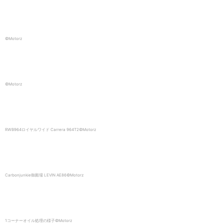
©️Motorz
©️Motorz
RWB964ロイヤルワイド Carrera 964T2©️Motorz
Carbonjunkie御殿場 LEVIN AE86©️Motorz
1コーナーオイル処理の様子©️Motorz