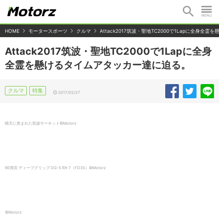
HOME
モータースポーツ
クルマ
Attack2017筑波・聖地TC2000で1Lapに全身
Attack2017筑波・聖地TC2000で1Lapに全身
全霊を懸けるタイムアタッカー達に迫る。
クルマ
特集
2017/02/27
晴天に恵まれた筑波サーキット©️Motorz
RE雨宮 ディープグリップ DG-5 RX-7（FD3S）©️Motorz
©️Motorz