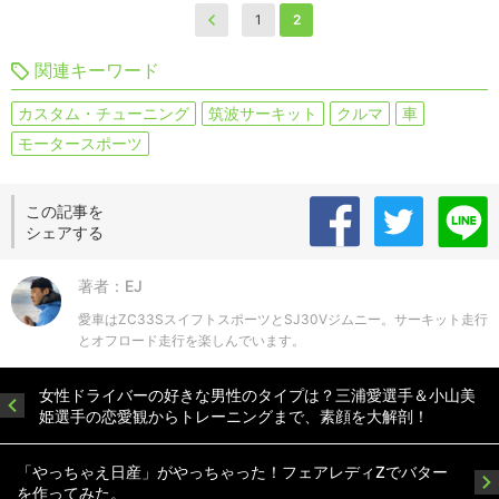
1
2
関連キーワード
カスタム・チューニング
筑波サーキット
クルマ
車
モータースポーツ
この記事を
シェアする
著者：EJ
愛車はZC33SスイフトスポーツとSJ30Vジムニー。サーキット走行
とオフロード走行を楽しんでいます。
女性ドライバーの好きな男性のタイプは？三浦愛選手＆小山美
姫選手の恋愛観からトレーニングまで、素顔を大解剖！
「やっちゃえ日産」がやっちゃった！フェアレディZでバター
を作ってみた。