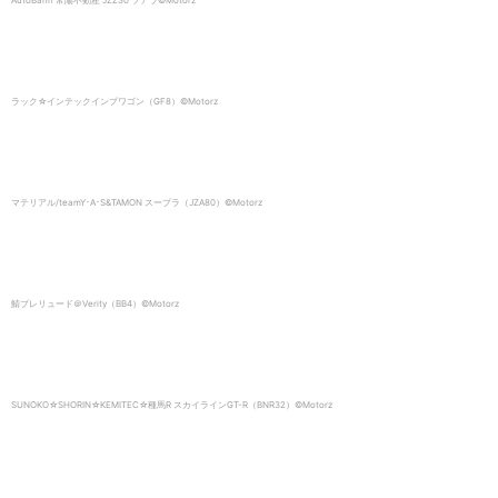
AutoBahn 常陽不動産 JZZ30 ソアラ©️Motorz
ラック☆インテックインプワゴン（GF8）©️Motorz
マテリアル/teamY･A･S&TAMON スープラ（JZA80）©️Motorz
鯖プレリュード＠Verity（BB4）©️Motorz
SUNOKO☆SHORIN☆KEMITEC☆種馬R スカイラインGT-R（BNR32）©️Motorz