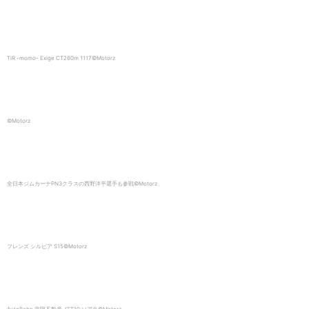
TiR -momo- Exige CT260m 1117©️Motorz
©️Motorz
全日本ジムカーナPN3クラスの西野洋平選手も参戦©️Motorz
フレンズ シルビア S15©️Motorz