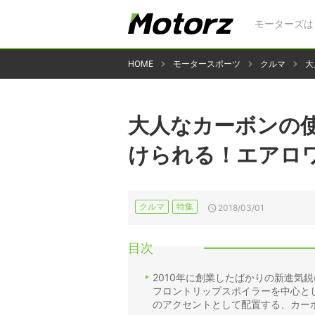
モーターズは
HOME
モータースポーツ
クルマ
大
大人なカーボンの
けられる！エアロ
クルマ
特集
2018/03/01
目次
2010年に創業したばかりの新進気
フロントリップスポイラーを中心と
のアクセントとして配置する、カー