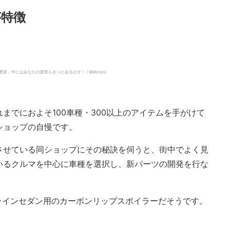
が特徴
中にはあなたの愛車もきっとあるはず！ / ©︎Motorz
までにおよそ100車種・300以上のアイテムを手がけて
ショップの自慢です。
させている同ショップにその秘訣を伺うと、街中でよく見
いるクルマを中心に車種を選択し、新パーツの開発を行な
ラインセダン用のカーボンリップスポイラーだそうです。