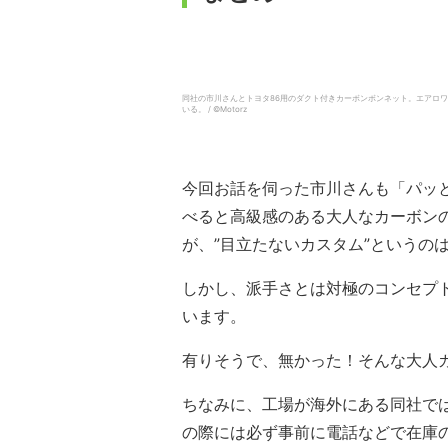
同社の市川さんとトヨタ86用のダクト付きカーボンボンネット。エアロ
いる。 / ©︎Motorz
今回お話を伺った市川さんも「パッ
べると高級感のある大人なカーボン
が、”目立たないカスタム”というの
しかし、派手さとは対極のコンセプ
います。
有りそうで、無かった！そんな大人
ちなみに、工場が海外にある同社で
の際には必ず事前に電話などで在庫