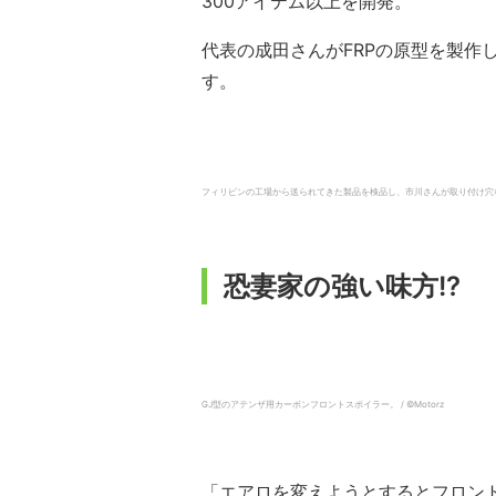
300アイテム以上を開発。
代表の成田さんがFRPの原型を製作
す。
フィリピンの工場から送られてきた製品を検品し、市川さんが取り付け穴などの
恐妻家の強い味方!?
GJ型のアテンザ用カーボンフロントスポイラー。 / ©︎Motorz
「エアロを変えようとするとフロン