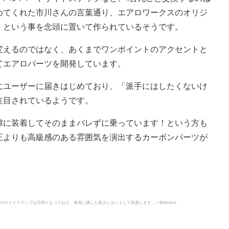
めてくれた市川さんの言葉通り、エアロワークスのオリジ
』という事を念頭に置いて作られているそうです。
変えるのではなく、あくまでワンポイントのアクセントと
てエアロパーツを開発しています。
にユーザーに届きはじめており、「派手にはしたくないけ
注目されているようです。
隙に装着してそのままバレずに乗っています！という方も
正よりも高級感のある雰囲気を演出するカーボンパーツが
イドステップは汎用となっており、車両に適した長さにカットして装着します。 / ©︎Motorz