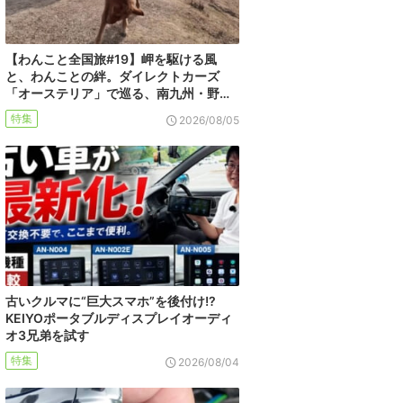
【わんこと全国旅#19】岬を駆ける風
と、わんことの絆。ダイレクトカーズ
「オーステリア」で巡る、南九州・野…
特集
2026/08/05
古いクルマに“巨大スマホ”を後付け!?
KEIYOポータブルディスプレイオーディ
オ3兄弟を試す
特集
2026/08/04