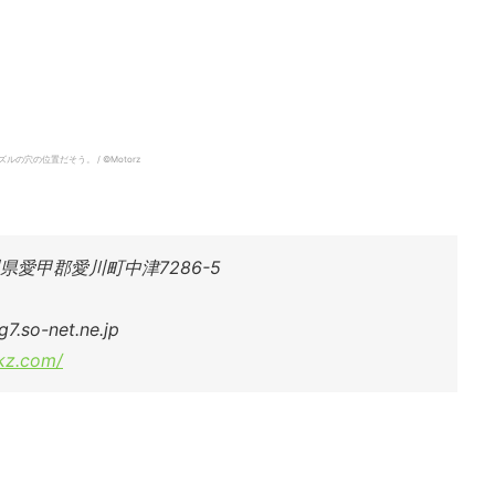
の位置だそう。 / ©︎Motorz
川県愛甲郡愛川町中津7286-5
.so-net.ne.jp
kz.com/