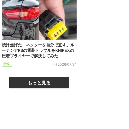
焼け焦げたコネクターを自分で直す。ル
ーテシアRSの電装トラブルをKNIPEXの
圧着プライヤーで解決してみた
特集
2026/07/31
もっと見る