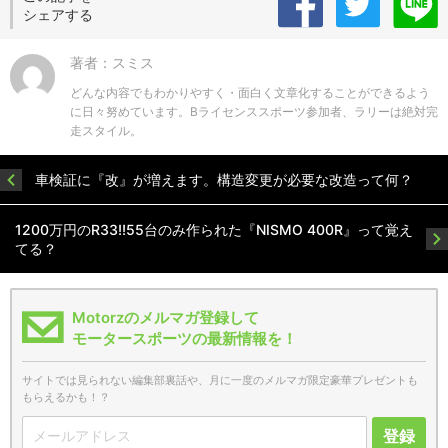
シェアする
著者：スミス
どんな内容でもわかりやすく・面白く文章化することができるよう
に日々努めています。Bライセンススポーツ参加者、ラリーは絶対完
走スタイル。
車検証に『改』が増えます。構造変更が必要な改造って何？
1200万円のR33!!55台のみ作られた『NISMO 400R』って覚え
てる？
Motorzのメルマガ登録して
モータースポーツの最新情報を！
サイトでは見られない編集部裏話や、月に一度のメルマガ限定豪華プレゼントも
もらえるかも！？
登録