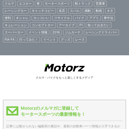
クルマ
エコカー
車
モータースポーツ
軽トラック
営業車
レーシングカー
キャッチコピー
名言
スバル
感動
動画
ネタ
便利
オシャレ
カッコいい
リサイクル
バイク
アプリ
車中泊
キュレーション
コンセプトカー
アーカイブ
F1
知っておきたい
スーパーカー
イベント情報
2016
ジムカーナ
レーシングドライバー
FIA-F4
行ってみた！
イベント
グッズ
レース
クルマ・バイクをもっと楽しくするメディア
Motorzのメルマガに登録して
モータースポーツの最新情報を！
記事には載せられない編集部の裏話や、最新の自動車パーツ情報が入手できるか