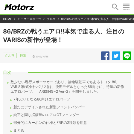
HOME
モータースポーツ
クルマ
86/BRZの戦うエアロ!!本気で走る人、注目のVARIS
86/BRZの戦うエアロ!!本気で走る人、注目の
VARISの新作が登場！
クルマ
特集
2019/10/18
目次
数少ない現行スポーツカーであり、後輪駆動車でもあるトヨタ 86。
VARIS(株式会社バリス)は、後期モデルとなった86向けに、待望の新作
エアロパーツ、「ARISING−2 Ver-2」を開発しました。
7年ぶりとなる86向けエアロパーツ
新たにデザインされた新型フロントバンパー
純正と同じ拡幅量のエアロGTフェンダー
部分的にカーボンの仕様とFRPの2種類を用意
まとめ