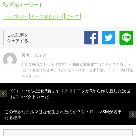
関連キーワード
カッコいい
知っておきたい
グッズ
この記事を
シェアする
著者：スミス
どんな内容でもわかりやすく・面白く文章化することができるよう
に日々努めています。Bライセンススポーツ参加者、ラリーは絶対完
走スタイル。
ヴィッツが大進化!!新型ヤリスはトヨタが0から作り直した次世
代コンパクトカーだ！
この奇妙なクルマはなぜ生まれたのか？シトロエンSMが名車
たる理由