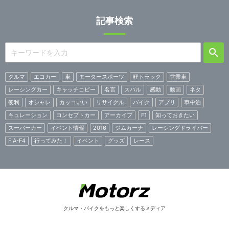
記事検索
クルマ
エコカー
車
モータースポーツ
軽トラック
営業車
レーシングカー
キャッチコピー
名言
スバル
感動
動画
ネタ
便利
オシャレ
カッコいい
リサイクル
バイク
アプリ
車中泊
キュレーション
コンセプトカー
アーカイブ
F1
知っておきたい
スーパーカー
イベント情報
2016
ジムカーナ
レーシングドライバー
FIA-F4
行ってみた！
イベント
グッズ
レース
クルマ・バイクをもっと楽しくするメディア