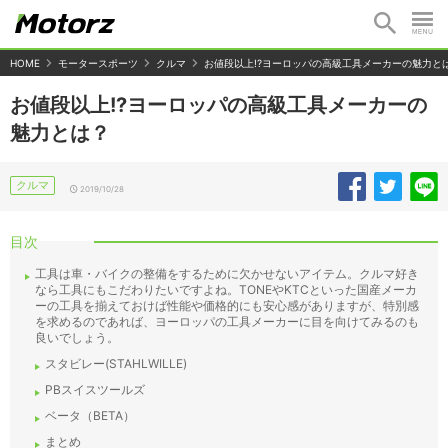
HOME
モータースポーツ
クルマ
お値段以上!?ヨーロッパの高級工具メーカーの魅力と
お値段以上!?ヨーロッパの高級工具メーカーの
魅力とは？
クルマ
2019/10/28
目次
工具は車・バイクの整備をするために欠かせないアイテム。クルマ好き
なら工具にもこだわりたいですよね。TONEやKTCといった国産メーカ
ーの工具を揃えておけば性能や価格的にも安心感がありますが、特別感
を求めるのであれば、ヨーロッパの工具メーカーに目を向けてみるのも
良いでしょう。
スタビレー(STAHLWILLE)
PBスイスツールズ
ベータ（BETA）
まとめ