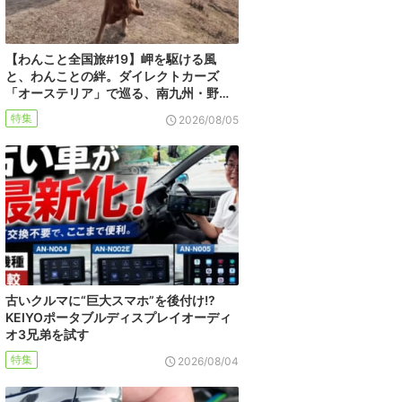
【わんこと全国旅#19】岬を駆ける風
と、わんことの絆。ダイレクトカーズ
「オーステリア」で巡る、南九州・野…
特集
2026/08/05
古いクルマに“巨大スマホ”を後付け!?
KEIYOポータブルディスプレイオーディ
オ3兄弟を試す
特集
2026/08/04