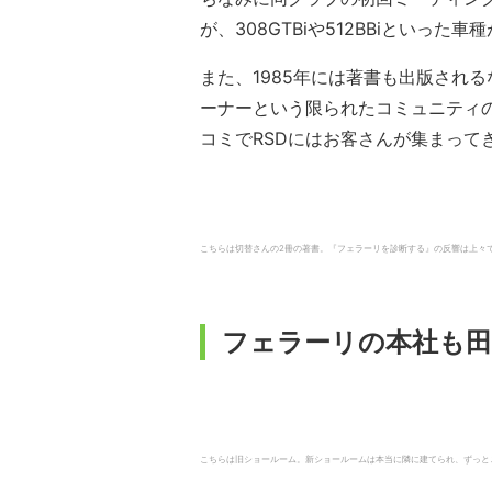
が、308GTBiや512BBiといった
また、1985年には著書も出版され
ーナーという限られたコミュニティ
コミでRSDにはお客さんが集まって
こちらは切替さんの2冊の著書。『フェラーリを診断する』の反響は上々で、2
フェラーリの本社も田
こちらは旧ショールーム。新ショールームは本当に隣に建てられ、ずっとこの地で