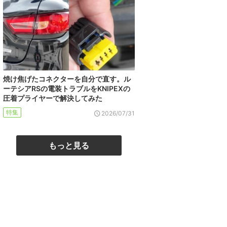
焼け焦げたコネクターを自分で直す。ル
ーテシアRSの電装トラブルをKNIPEXの
圧着プライヤーで解決してみた
特集
2026/07/31
もっと見る