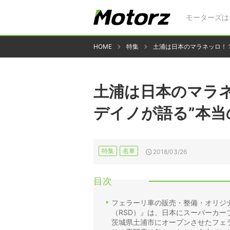
モーターズは
HOME
特集
土浦は日本のマラネッロ！
土浦は日本のマラ
デイノが語る”本当
特集
名車
2018/03/26
目次
フェラーリ車の販売・整備・オリジ
（RSD）』は、日本にスーパーカー
茨城県土浦市にオープンさせたフェ