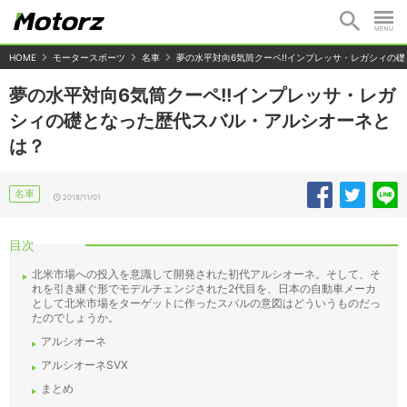
HOME
モータースポーツ
名車
夢の水平対向6気筒クーペ!!インプレッサ・レガシィの
夢の水平対向6気筒クーペ!!インプレッサ・レガ
シィの礎となった歴代スバル・アルシオーネと
は？
名車
2018/11/01
目次
北米市場への投入を意識して開発された初代アルシオーネ。そして、そ
れを引き継ぐ形でモデルチェンジされた2代目を、日本の自動車メーカ
として北米市場をターゲットに作ったスバルの意図はどういうものだっ
たのでしょうか。
アルシオーネ
アルシオーネSVX
まとめ