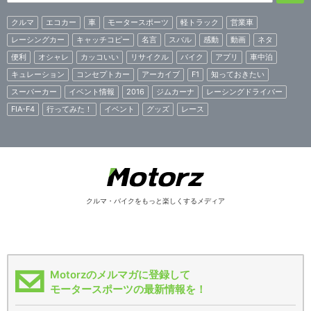
クルマ
エコカー
車
モータースポーツ
軽トラック
営業車
レーシングカー
キャッチコピー
名言
スバル
感動
動画
ネタ
便利
オシャレ
カッコいい
リサイクル
バイク
アプリ
車中泊
キュレーション
コンセプトカー
アーカイブ
F1
知っておきたい
スーパーカー
イベント情報
2016
ジムカーナ
レーシングドライバー
FIA-F4
行ってみた！
イベント
グッズ
レース
クルマ・バイクをもっと楽しくするメディア
Motorzのメルマガに登録して
モータースポーツの最新情報を！