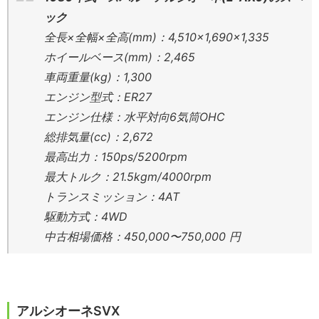
ック
全長×全幅×全高(mm)：4,510×1,690×1,335
ホイールベース(mm)：2,465
車両重量(kg)：1,300
エンジン型式：ER27
エンジン仕様：水平対向6気筒OHC
総排気量(cc)：2,672
最高出力：150ps/5200rpm
最大トルク：21.5kgm/4000rpm
トランスミッション：4AT
駆動方式：4WD
中古相場価格：450,000〜750,000 円
アルシオーネSVX