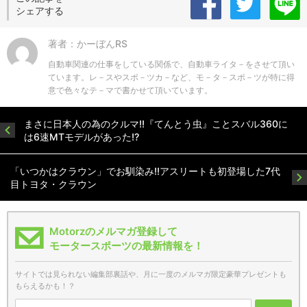
シェアする
著者：かーぼんRS
自動車関連の仕事をしている関係で、自動車ライタ－をさせて頂い
ています。レ－スやスポ－ツカ－など、モ－タ－スポ－ツが特に得
意で色々なテ－マで書かせて頂いています。
まさに日本人の為のクルマ!!『てんとう虫』ことスバル360に
は6速MTモデルがあった!?
「いつかはクラウン」でお馴染み!!アスリートも初登場した7代
目トヨタ・クラウン
Motorzのメルマガ登録して
モータースポーツの最新情報を！
サイトでは見られない編集部裏話や、月に一度のメルマガ限定豪華プレゼントも
もらえるかも！？