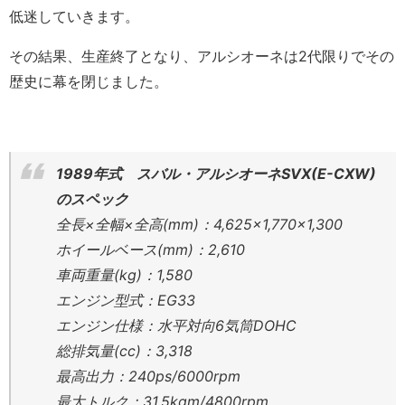
低迷していきます。
その結果、生産終了となり、アルシオーネは2代限りでその
歴史に幕を閉じました。
1989年式 スバル・アルシオーネSVX(E-CXW)
のスペック
全長×全幅×全高(mm)：4,625×1,770×1,300
ホイールベース(mm)：2,610
車両重量(kg)：1,580
エンジン型式：EG33
エンジン仕様：水平対向6気筒DOHC
総排気量(cc)：3,318
最高出力：240ps/6000rpm
最大トルク：31.5kgm/4800rpm