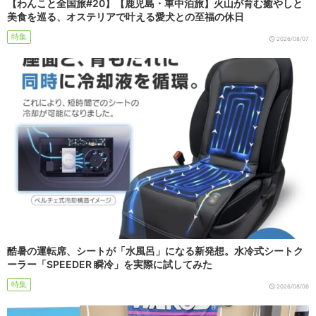
【わんこと全国旅#20】【鹿児島・車中泊旅】火山が育む癒やしと
美食を巡る、オステリアで叶える愛犬との至福の休日
特集
2026/08/07
酷暑の運転席、シートが「水風呂」になる新発想。水冷式シートク
ーラー「SPEEDER 瞬冷」を実際に試してみた
特集
2026/08/06