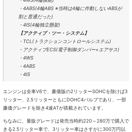
・4WS(4輪操舵)
・4ABS(4輪ABS ※当時は4輪に作動しないABSが
割と普通だった)
・4IS(4輪独立懸架)
【アクティブ・ツー・システム】
・TCL(トラクションコントロールシステム)
・アクティブECS(電子制御ダンパー+エアサス)
・4WS
・4ABS
・4IS
エンジンは全車V6で、廉価版の2リッターSOHCを除けば3
リッター、2.5リッターともにDOHC4バルブであり、一部
廉価グレードを除き4速ATが搭載されています。
ちなみに、量販グレードは発売当時約220～280万で購入で
きる2.5リッター車で、3リッター車はさすがに300万円以