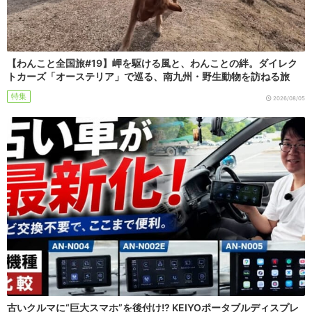
【わんこと全国旅#19】岬を駆ける風と、わんことの絆。ダイレク
トカーズ「オーステリア」で巡る、南九州・野生動物を訪ねる旅
特集
2026/08/05
古いクルマに“巨大スマホ”を後付け!? KEIYOポータブルディスプレ