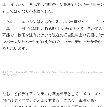
上しましたが、それでも当時の大型高級3ナンバーサルーン
としてはかなりの安価でした。
さらに、「エンジンはともかく3ナンバー車がイイ！」とい
うユーザー向けには何と199.8万円から2リッター車が購入
可能で、物価が違うとはいえ現在の軽自動車より安価に3ナ
ンバー大型サルーンが買えたので、いかに安かったか分か
ると思います。
初代ディアマンテのセダン版、三菱 シグマ / 出典：https://www.mitsubishi-motors.com/jp/innovation/history/yea
r/1990/90_2.html
なお、初代ディアマンテには準兄弟車として、メカニズム
的にはディアマンテとほぼ共通なものの少し車高が高く、