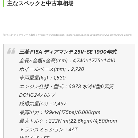
主なスペックと中古車相場
初代三菱 ディアマンテ / 出典：https://www.mitsubishi-motors.com/jp/innovation/history/year/1990/90_2.html
三菱 F15A ディアマンテ 25V-SE 1990年式
全長×全幅×全高(mm)：4,740×1,775×1,410
ホイールベース(mm)：2,720
車両重量(kg)：1,530
エンジン仕様・型式：6G73 水冷V型6気筒
DOHC24バルブ
総排気量(cc)：2,497
最高出力：129kw(175ps)/6,000rpm
最大トルク：222N･m(22.6kgm)/4,500rpm
トランスミッション：4AT