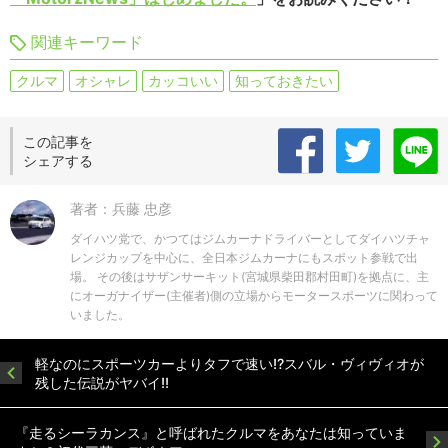
関連キーワード
クルマ
オシャレ
カッコいい
知っておきたい
この記事を
シェアする
著者：兵藤 忠彦
ダイハツ党で、かつてはジムカーナドライバーとしてダイハツチャ
レンジカップを中心に、全日本ジムカーナにもスポット参戦で出
場。 その後はサザンサーキット(宮城県柴田郡村田町)を拠点に、主
にオーガナイザー(主催者)側の立場からモータースポーツに関わって
いました。
軽なのにスポーツカーよりタフで速い!?スバル・ヴィヴィオが
残した伝説がヤバイ!!
『走るシーラカンス』と呼ばれたクルマをあなたは知っていま