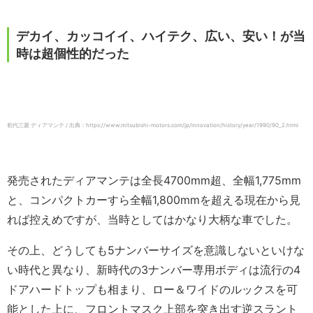
デカイ、カッコイイ、ハイテク、広い、安い！が当
時は超個性的だった
初代三菱 ディアマンテ / 出典：https://www.mitsubishi-motors.com/jp/innovation/history/year/1990/90_2.html
発売されたディアマンテは全長4700mm超、全幅1,775mm
と、コンパクトカーすら全幅1,800mmを超える現在から見
れば控えめですが、当時としてはかなり大柄な車でした。
その上、どうしても5ナンバーサイズを意識しないといけな
い時代と異なり、新時代の3ナンバー専用ボディは流行の4
ドアハードトップも相まり、ロー＆ワイドのルックスを可
能とした上に、フロントマスク上部を突き出す逆スラント