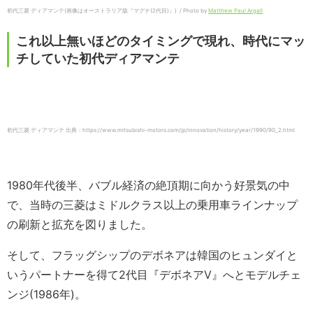
初代三菱 ディアマンテ(画像はオーストラリア版『マグナ(2代目)』) / Photo by
Matthew Paul Argall
これ以上無いほどのタイミングで現れ、時代にマッ
チしていた初代ディアマンテ
初代三菱 ディアマンテ 出典：https://www.mitsubishi-motors.com/jp/innovation/history/year/1990/90_2.html
1980年代後半、バブル経済の絶頂期に向かう好景気の中
で、当時の三菱はミドルクラス以上の乗用車ラインナップ
の刷新と拡充を図りました。
そして、フラッグシップのデボネアは韓国のヒュンダイと
いうパートナーを得て2代目『デボネアV』へとモデルチェ
ンジ(1986年)。