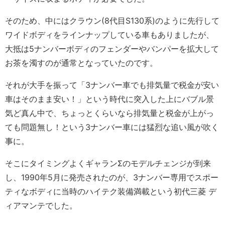
そのため、中にはクラウン(8代目S130系)のように先行して
ワイドボディをラインナップしている車もありましたが、
大抵は5ナンバーボディのフェンダーやバンパーを拡大して
お茶を濁すのが通常となっていたのです。
それが大手を振って「3ナンバー車でも排気量で税金が安い
車はそのまま安い！」という時代に突入した上にバブル景
気ど真ん中で、ちょっとくらいなら排気量と税金が上がっ
ても問題無し！という3ナンバー車には猛烈な追い風が吹く
事に。
そこにタイミングよくギャランΣのモデルチェンジが到来
し、1990年5月に発売されたのが、3ナンバー専用でスポー
ティなボディに当時のハイテク装備満載という初代三菱 デ
ィアマンテでした。