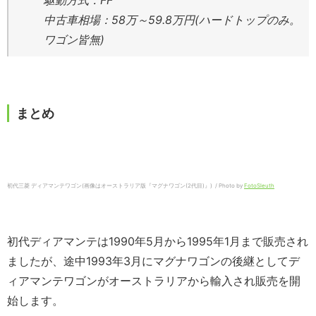
駆動方式：FF
中古車相場：58万～59.8万円(ハードトップのみ。
ワゴン皆無)
まとめ
初代三菱 ディアマンテワゴン(画像はオーストラリア版『マグナワゴン(2代目)』) / Photo by
FotoSleuth
初代ディアマンテは1990年5月から1995年1月まで販売され
ましたが、途中1993年3月にマグナワゴンの後継としてデ
ィアマンテワゴンがオーストラリアから輸入され販売を開
始します。