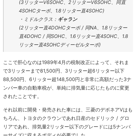
(3リッターV6SOHC、2リッターV6SOHC、同直
4SOHCターボ、1.8リッター直4SOHC)
・ミドルクラス：
ギャラン
(2リッター直4DOHCターボ / 同NA、1.8リッター
直4DOHC / 同SOHC、1.6リッター直4SOHC、1.8
リッター直4SOHCディーゼルターボ)
ここで肝心なのは1989年4月の税制改正によって、それま
で3リッターまで81,500円、3リッター超6リッター以下
88,500円、6リッター超148,500円と非常に高額だった3ナ
ンバー車の自動車税が、単純に排気量に応じたものに変更
されたことです。
それ以前に開発・発売された車には、三菱のデボネアVはも
ちろん、トヨタのクラウンであれ日産のセドリック / グロ
リアであれ、排気量2リッター以下のグレードには5ナンバ
ーサイズに収まるボディが必要でした。