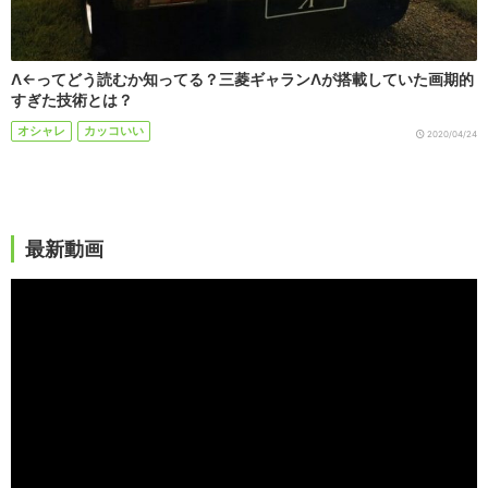
Λ←ってどう読むか知ってる？三菱ギャランΛが搭載していた画期的
すぎた技術とは？
オシャレ
カッコいい
2020/04/24
最新動画