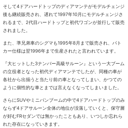
そして4ドアハードトップのディアマンテがモデルチェンジ
後も継続販売され、遅れて1997年10月にモデルチェンジさ
れるまで、2代目ハードトップと初代ワゴンが並行して販売
されました。
また、準兄弟車のシグマも1995年8月まで販売され、パト
カー仕様は翌1996年まで生産されたと言われています。
『大ヒットした3ナンバー高級サルーン』という一大ブーム
の立役者となった初代ディアマンテでしたが、同種の車が
各社から出揃うと当たり前の車となってしまい、かつての
ように個性的な車とまでは言えなくなってしまいました。
さらにSUVやミニバンブームの中で4ドアハードトップのみ
ならず4ドアサルーン全体の地位が没落していくと、保守層
が好むFRセダンでは無かったこともあり、いつしか忘れら
れた存在になっていきます。