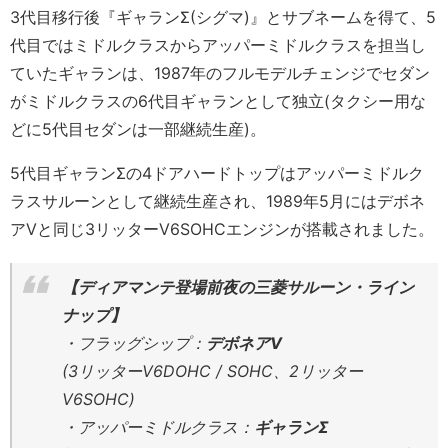
3代目移行後『ギャランΣ(シグマ)』とサブネームを得て、5
代目ではミドルクラスからアッパーミドルクラスを担当し
ていたギャランは、1987年のフルモデルチェンジでセダン
がミドルクラスの6代目ギャランとして独立(タクシー用な
どに5代目セダンは一部継続生産)。
5代目ギャランΣの4ドアハードトップはアッパーミドルク
ラスサルーンとして継続生産され、1989年5月にはデボネ
アVと同じ3リッターV6SOHCエンジンが搭載されました。
【ディアマンテ登場前夜の三菱サルーン・ライン
ナップ】
・フラッグシップ：
デボネアV
(3リッターV6DOHC / SOHC、2リッター
V6SOHC)
・アッパーミドルクラス：
ギャランΣ