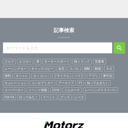
記事検索
クルマ
エコカー
車
モータースポーツ
軽トラック
営業車
レーシングカー
キャッチコピー
名言
スバル
感動
動画
ネタ
便利
オシャレ
カッコいい
リサイクル
バイク
アプリ
車中泊
キュレーション
コンセプトカー
アーカイブ
F1
知っておきたい
スーパーカー
イベント情報
2016
ジムカーナ
レーシングドライバー
FIA-F4
行ってみた！
イベント
グッズ
レース