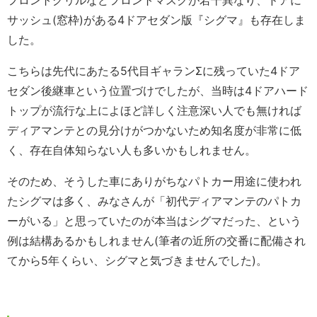
フロントグリルなどフロントマスクが若干異なり、ドアに
サッシュ(窓枠)がある4ドアセダン版『シグマ』も存在しま
した。
こちらは先代にあたる5代目ギャランΣに残っていた4ドア
セダン後継車という位置づけでしたが、当時は4ドアハード
トップが流行な上によほど詳しく注意深い人でも無ければ
ディアマンテとの見分けがつかないため知名度が非常に低
く、存在自体知らない人も多いかもしれません。
そのため、そうした車にありがちなパトカー用途に使われ
たシグマは多く、みなさんが「初代ディアマンテのパトカ
ーがいる」と思っていたのが本当はシグマだった、という
例は結構あるかもしれません(筆者の近所の交番に配備され
てから5年くらい、シグマと気づきませんでした)。