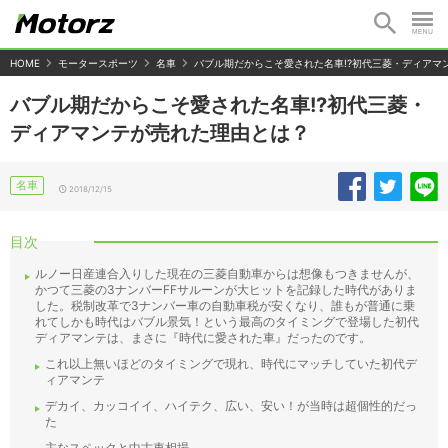
HOME
モータースポーツ
名車
バブル期だからこそ愛された名車!?初代三菱・ディアマ
バブル期だからこそ愛された名車!?初代三菱・
ディアマンテが売れた理由とは？
名車
2018/12/15
目次
ルノー日産連合入りした現在の三菱自動車からは想像もつきませんが、
かつて三菱の3ナンバーFFサルーンが大ヒットを記録した時代がありま
した。税制改革で3ナンバー車の自動車税が安くなり、誰もが普通に乗
れてしかも時代はバブル景気！という最高のタイミングで登場した初代
ディアマンテは、まさに『時代に愛された車』だったのです。
これ以上無いほどのタイミングで現れ、時代にマッチしていた初代デ
ィアマンテ
デカイ、カッコイイ、ハイテク、広い、安い！が当時は超個性的だっ
た
主なスペックと中古車相場