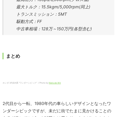
最大トルク：15.5kgm/5,000rpm(同上)
トランスミッション：5MT
駆動方式：FF
中古車相場：128万～150万円(各型含む)
まとめ
ホンダ 3代目A系 “ワンダーシビック” / Photo by
Niels de Wit
2代目から一転、1980年代の車らしいデザインとなったワ
ンダーシビックですが、未だに街でたまに見かけることの