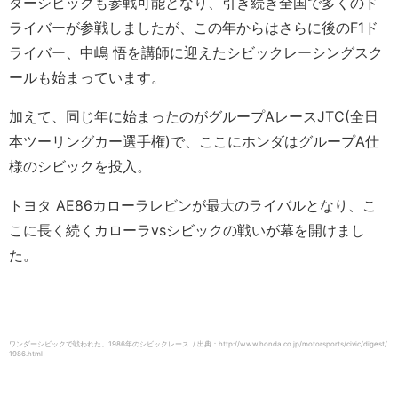
ダーシビックも参戦可能となり、引き続き全国で多くのド
ライバーが参戦しましたが、この年からはさらに後のF1ド
ライバー、中嶋 悟を講師に迎えたシビックレーシングスク
ールも始まっています。
加えて、同じ年に始まったのがグループAレースJTC(全日
本ツーリングカー選手権)で、ここにホンダはグループA仕
様のシビックを投入。
トヨタ AE86カローラレビンが最大のライバルとなり、こ
こに長く続くカローラvsシビックの戦いが幕を開けまし
た。
ワンダーシビックで戦われた、1986年のシビックレース / 出典：http://www.honda.co.jp/motorsports/civic/digest/
1986.html