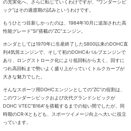
の充実化へ、さらに転じていくわけですが、”ワンダーシビ
ック”はその過渡期の試みというわけです。
もうひとつ目新しかったのは、1984年10月に追加された高
性能グレード”Si”搭載の”ZC”エンジン。
ホンダとしては1970年に生産終了したS800以来のDOHC直
列4気筒エンジンで、そして初のDOHC4バルブエンジンで
あり、ロングストローク化により低回転から太く、回すに
つれ高回転まで勢いよく盛り上がっていくトルクカーブが
大きな魅力でした。
そんなスポーツ用DOHCエンジンとしての”ZC”の役割は、
このワンダーシビックおよび次代グランドシビックが
DOHC VTEC”B16A”を搭載するまでの短い間でしたが、同
時期のCR-Xともども、スポーツイメージ向上へ大いに役立
っています。