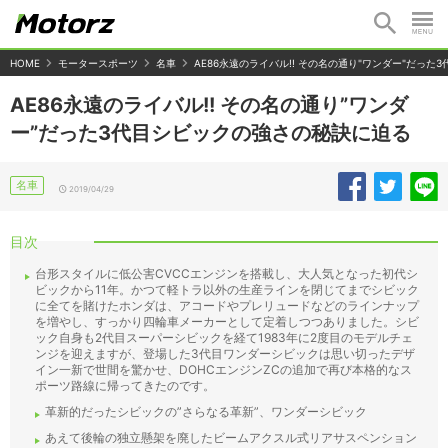
HOME
モータースポーツ
名車
AE86永遠のライバル!! その名の通り"ワンダー"だっ
AE86永遠のライバル!! その名の通り”ワンダ
ー”だった3代目シビックの強さの秘訣に迫る
名車
2019/04/29
目次
台形スタイルに低公害CVCCエンジンを搭載し、大人気となった初代シ
ビックから11年。かつて軽トラ以外の生産ラインを閉じてまでシビック
に全てを賭けたホンダは、アコードやプレリュードなどのラインナップ
を増やし、すっかり四輪車メーカーとして定着しつつありました。シビ
ック自身も2代目スーパーシビックを経て1983年に2度目のモデルチェ
ンジを迎えますが、登場した3代目ワンダーシビックは思い切ったデザ
イン一新で世間を驚かせ、DOHCエンジンZCの追加で再び本格的なス
ポーツ路線に帰ってきたのです。
革新的だったシビックの”さらなる革新”、ワンダーシビック
あえて後輪の独立懸架を廃したビームアクスル式リアサスペンション