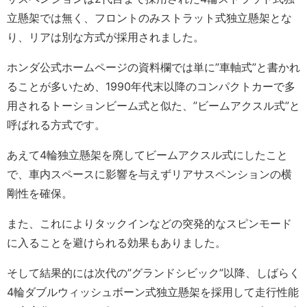
立懸架では無く、フロントのみストラット式独立懸架とな
り、リアは別な方式が採用されました。
ホンダ公式ホームページの資料欄では単に”車軸式”と書かれ
ることが多いため、1990年代末以降のコンパクトカーで多
用されるトーションビーム式と似た、”ビームアクスル式”と
呼ばれる方式です。
あえて4輪独立懸架を廃してビームアクスル式にしたこと
で、車内スペースに影響を与えずリアサスペンションの横
剛性を確保。
また、これによりタックインなどの突発的なスピンモード
に入ることを避けられる効果もありました。
そして結果的には次代の”グランドシビック”以降、しばらく
4輪ダブルウィッシュボーン式独立懸架を採用して走行性能