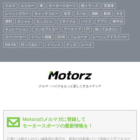
クルマ
エコカー
車
モータースポーツ
軽トラック
営業車
レーシングカー
キャッチコピー
名言
スバル
感動
動画
ネタ
便利
オシャレ
カッコいい
リサイクル
バイク
アプリ
車中泊
キュレーション
コンセプトカー
アーカイブ
F1
知っておきたい
スーパーカー
イベント情報
2016
ジムカーナ
レーシングドライバー
FIA-F4
行ってみた！
イベント
グッズ
レース
クルマ・バイクをもっと楽しくするメディア
Motorzのメルマガに登録して
モータースポーツの最新情報を！
記事には載せられない編集部の裏話や、最新の自動車パーツ情報が入手できるか