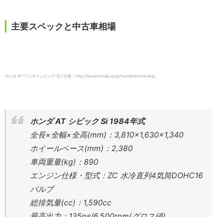
主要スペックと中古車相場
ホンダ AT “ワンダーシビック”Si / 出典：http://www.honda.co.jp/hondafan/meisha/
ホンダ AT シビック Si 1984年式
全長×全幅×全高(mm)：3,810×1,630×1,340
ホイールベース(mm)：2,380
車両重量(kg)：890
エンジン仕様・型式：ZC 水冷直列4気筒DOHC16
バルブ
総排気量(cc)：1,590cc
最高出力：135ps/6,500rpm(グロス値)