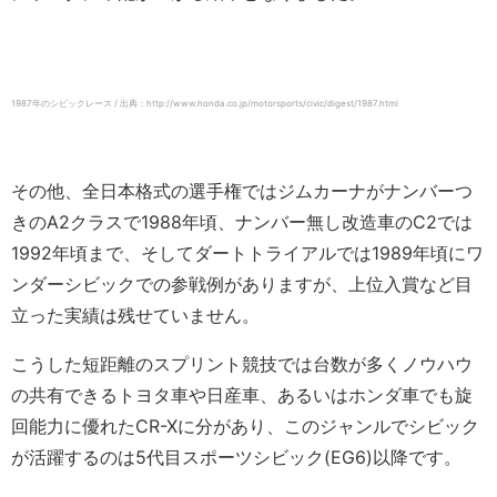
1987年のシビックレース / 出典：http://www.honda.co.jp/motorsports/civic/digest/1987.html
その他、全日本格式の選手権ではジムカーナがナンバーつ
きのA2クラスで1988年頃、ナンバー無し改造車のC2では
1992年頃まで、そしてダートトライアルでは1989年頃にワ
ンダーシビックでの参戦例がありますが、上位入賞など目
立った実績は残せていません。
こうした短距離のスプリント競技では台数が多くノウハウ
の共有できるトヨタ車や日産車、あるいはホンダ車でも旋
回能力に優れたCR-Xに分があり、このジャンルでシビック
が活躍するのは5代目スポーツシビック(EG6)以降です。