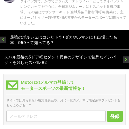
ダイハツ党で、かつてはジムカーナドライバーとしてダイハツチャ
レンジカップを中心に、全日本ジムカーナにもスポット参戦で出
場。 その後はサザンサーキット(宮城県柴田郡村田町)を拠点に、主
にオーガナイザー(主催者)側の立場からモータースポーツに関わって
いました。
最強のポルシェはコレだ!!パリダカやルマンにも出場した名
車、959って知ってる？
スバル最後の5ドア軽セダン！異色のデザインで強烈なインパ
クトを残したスバル R2
Motorzのメルマガ登録して
モータースポーツの最新情報を！
サイトでは見られない編集部裏話や、月に一度のメルマガ限定豪華プレゼントも
もらえるかも！？
登録