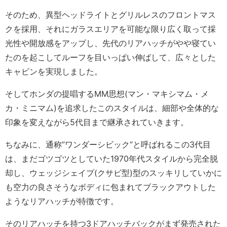
そのため、異型ヘッドライトとグリルレスのフロントマス
クを採用、それにガラスエリアを可能な限り広く取って採
光性や開放感をアップし、先代のリアハッチがやや寝てい
たのを起こしてルーフを目いっぱい伸ばして、広々とした
キャビンを実現しました。
そしてホンダの提唱するMM思想(マン・マキシマム・メ
カ・ミニマム)を追求したこのスタイルは、細部や全体的な
印象を変えながら5代目まで継承されていきます。
ちなみに、通称”ワンダーシビック”と呼ばれるこの3代目
は、まだゴツゴツとしていた1970年代スタイルから完全脱
却し、ウェッジシェイプ(クサビ型)型のスッキリしていかに
も空力の良さそうなボディに包まれてブラックアウトした
ようなリアハッチが特徴です。
そのリアハッチを持つ3ドアハッチバックがまず発売された