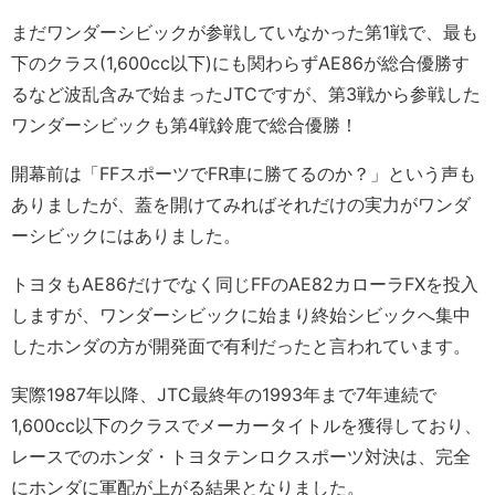
まだワンダーシビックが参戦していなかった第1戦で、最も
下のクラス(1,600cc以下)にも関わらずAE86が総合優勝す
るなど波乱含みで始まったJTCですが、第3戦から参戦した
ワンダーシビックも第4戦鈴鹿で総合優勝！
開幕前は「FFスポーツでFR車に勝てるのか？」という声も
ありましたが、蓋を開けてみればそれだけの実力がワンダ
ーシビックにはありました。
トヨタもAE86だけでなく同じFFのAE82カローラFXを投入
しますが、ワンダーシビックに始まり終始シビックへ集中
したホンダの方が開発面で有利だったと言われています。
実際1987年以降、JTC最終年の1993年まで7年連続で
1,600cc以下のクラスでメーカータイトルを獲得しており、
レースでのホンダ・トヨタテンロクスポーツ対決は、完全
にホンダに軍配が上がる結果となりました。