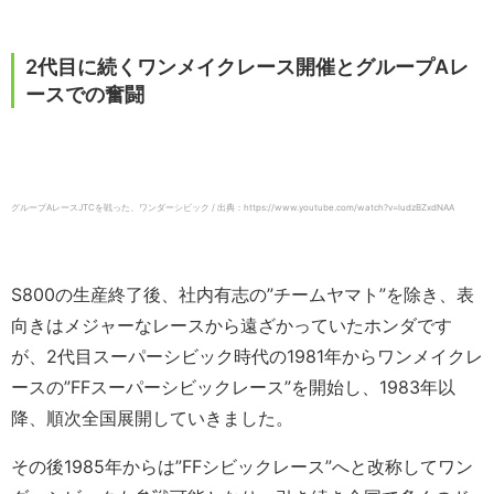
2代目に続くワンメイクレース開催とグループAレ
ースでの奮闘
グループAレースJTCを戦った、ワンダーシビック / 出典：https://www.youtube.com/watch?v=ludzBZxdNAA
S800の生産終了後、社内有志の”チームヤマト”を除き、表
向きはメジャーなレースから遠ざかっていたホンダです
が、2代目スーパーシビック時代の1981年からワンメイクレ
ースの”FFスーパーシビックレース”を開始し、1983年以
降、順次全国展開していきました。
その後1985年からは”FFシビックレース”へと改称してワン