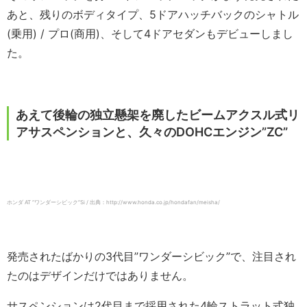
あと、残りのボディタイプ、5ドアハッチバックのシャトル
(乗用) / プロ(商用)、そして4ドアセダンもデビューしまし
た。
あえて後輪の独立懸架を廃したビームアクスル式リ
アサスペンションと、久々のDOHCエンジン”ZC”
ホンダ AT “ワンダーシビック”Si / 出典：http://www.honda.co.jp/hondafan/meisha/
発売されたばかりの3代目”ワンダーシビック”で、注目され
たのはデザインだけではありません。
サスペンションは2代目まで採用された4輪ストラット式独