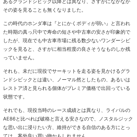
あるグランドシビック以降とは異なり、さすがになかなか
その姿を見ることも無くなりました。
この時代のホンダ車は『とにかくボディが弱い』と言われ
た時期の真っ只中で寿命の短さや中古車の安さが印象的で
したが、現在でも中古車市場に残る数少ないワンダーシビ
ックを見ると、さすがに相当程度の良さそうなものしか残
っていません。
それも、未だに現役でサーキットを走る姿を見かけるグラ
ンドシビックとは違い、ノーマル然としたもの、あるいは
レストア済と見られる個体がプレミア価格で出回っている
状態です。
それでも、現役当時のレース成績とは異なり、ライバルの
AE86と比べれば破格と言える安さなので、ノスタルジック
な思い出に浸りたい方、維持ができる自信のある方にとっ
ては、案外良い買い物かもしれません。