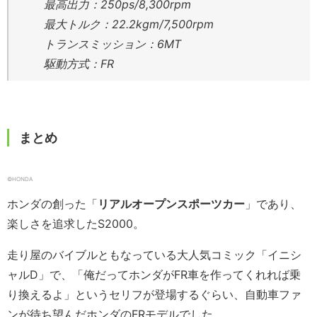
最高出力：250ps/8,300rpm
最大トルク：22.2kgm/7,500rpm
トランスミッション：6MT
駆動方式：FR
まとめ
©HONDA
ホンダの創った「
リアルオープンスポーツカー
」であり、
楽しさを追求したS2000。
走り屋のバイブルともなっている大人気コミック「イニシ
ャルD」で、「俺だってホンダがFR車を作ってくれれば乗
り換えるよ」というセリフが登場するぐらい、自動車ファ
ンが待ち望んだホンダのFRモデルでした。