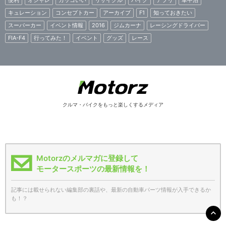
便利
オシャレ
カッコいい
リサイクル
バイク
アプリ
車中泊
キュレーション
コンセプトカー
アーカイブ
F1
知っておきたい
スーパーカー
イベント情報
2016
ジムカーナ
レーシングドライバー
FIA-F4
行ってみた！
イベント
グッズ
レース
クルマ・バイクをもっと楽しくするメディア
Motorzのメルマガに登録して
モータースポーツの最新情報を！
記事には載せられない編集部の裏話や、最新の自動車パーツ情報が入手できるか
も！？