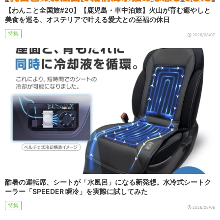
【わんこと全国旅#20】【鹿児島・車中泊旅】火山が育む癒やしと
美食を巡る、オステリアで叶える愛犬との至福の休日
特集
2026/08/07
酷暑の運転席、シートが「水風呂」になる新発想。水冷式シートク
ーラー「SPEEDER 瞬冷」を実際に試してみた
特集
2026/08/06