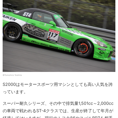
©Tomohiro Yoshita
S2000はモータースポーツ用マシンとしても高い人気を誇
っています。
スーパー耐久シリーズ、その中で排気量1,501cc～2,000cc
の車両で戦われるST-4クラスでは、生産が終了して年月が
経過してはいますが、現行のトヨタ86やスバルBRZを相手