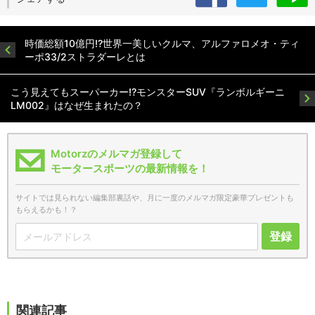
時価総額10億円!?世界一美しいクルマ、アルファロメオ・ティ
ーポ33/2ストラダーレとは
こう見えてもスーパーカー!?モンスターSUV『ランボルギーニ
LM002』はなぜ生まれたの？
Motorzのメルマガ登録して
モータースポーツの最新情報を！
サイトでは見られない編集部裏話や、月に一度のメルマガ限定豪華プレゼントも
もらえるかも！？
登録
関連記事