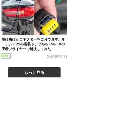
焼け焦げたコネクターを自分で直す。ル
ーテシアRSの電装トラブルをKNIPEXの
圧着プライヤーで解決してみた
特集
2026/07/31
もっと見る