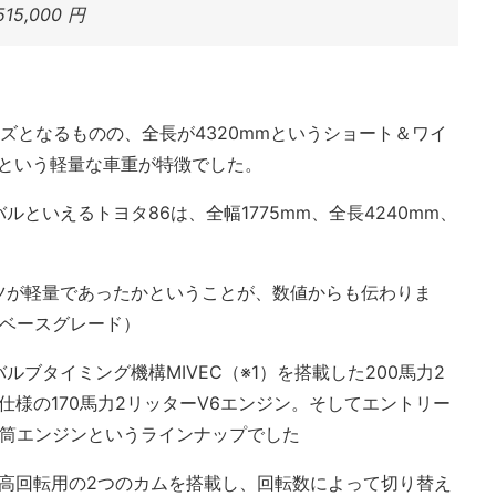
5,000 円
イズとなるものの、全長が4320mmというショート＆ワイ
kgという軽量な車重が特徴でした。
といえるトヨタ86は、全幅1775mm、全長4240mm、
ツが軽量であったかということが、数値からも伝わりま
車両ベースグレード）
ブタイミング機構MIVEC（※1）を搭載した200馬力2
載仕様の170馬力2リッターV6エンジン。そしてエントリー
4気筒エンジンというラインナップでした
と高回転用の2つのカムを搭載し、回転数によって切り替え