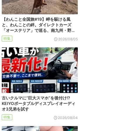
【わんこと全国旅#19】岬を駆ける風
と、わんことの絆。ダイレクトカーズ
「オーステリア」で巡る、南九州・野…
特集
2026/08/05
古いクルマに“巨大スマホ”を後付け!?
KEIYOポータブルディスプレイオーディ
オ3兄弟を試す
特集
2026/08/04