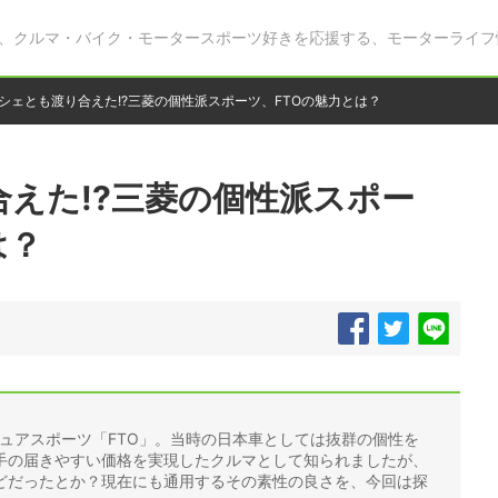
、クルマ・バイク・モータースポーツ好きを応援する、モーターライフ
シェとも渡り合えた!?三菱の個性派スポーツ、FTOの魅力とは？
えた!?三菱の個性派スポー
は？
ピュアスポーツ「FTO」。当時の日本車としては抜群の個性を
手の届きやすい価格を実現したクルマとして知られましたが、
どだったとか？現在にも通用するその素性の良さを、今回は探