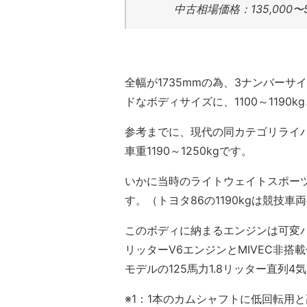
中古相場価格：135,000〜51
全幅が1735mmの為、3ナンバーサ
ドなボディサイズに、1100～1190
参考までに、現代の同カテゴリライバル
車重1190～1250kgです。
いかに当時のライトウェイトスポー
す。（トヨタ86の1190kgは競技
このボディに納まるエンジンは可変バル
リッターV6エンジンとMIVEC非搭
モデルの125馬力1.8リッター直列
※1：1本のカムシャフトに低回転用