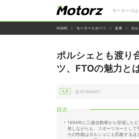
モーターズは
HOME
モータースポーツ
名車
ポル
ポルシェとも渡り合
ツ、FTOの魅力と
名車
2019/06/07
目次
1994年に三菱自動車から登場した
発しながらも、スポーツカーとして
その性能はポルシェにも匹敵するほ