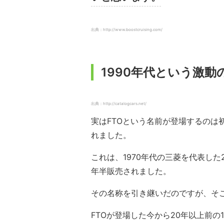
出典：http://www.boostcruising.com/
1990年代という激動
出典：http://catalogcars.net/
実はFTOという名前が登場するのは初
れました。
これは、1970年代の三菱を代表し
年半販売されました。
その名称を引き継いだのですが、そ
FTOが登場した今から20年以上前の