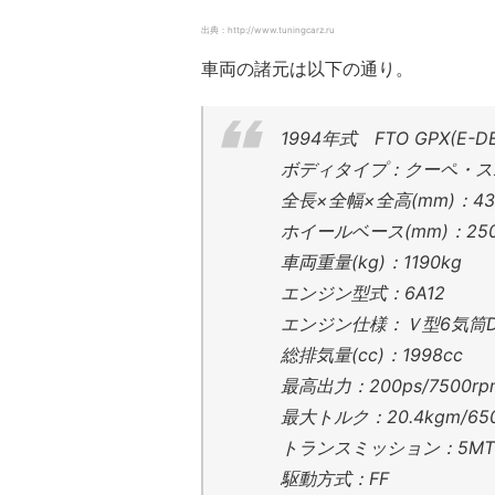
出典：http://www.tuningcarz.ru
車両の諸元は以下の通り。
1994年式 FTO GPX(
ボディタイプ：クーペ・ス
全長×全幅×全高(mm)：432
ホイールベース(mm)：25
車両重量(kg)：1190kg
エンジン型式：6A12
エンジン仕様：Ｖ型6気筒D
総排気量(cc)：1998cc
最高出力：200ps/7500rp
最大トルク：20.4kgm/650
トランスミッション：5MT
駆動方式：FF