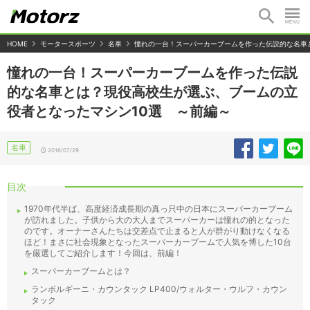
HOME
モータースポーツ
名車
憧れの一台！スーパーカーブームを作った伝説的な名車
憧れの一台！スーパーカーブームを作った伝説
的な名車とは？現役高校生が選ぶ、ブームの立
役者となったマシン10選 ～前編～
名車
2016/07/29
目次
1970年代半ば、高度経済成長期の真っ只中の日本にスーパーカーブーム
が訪れました。子供から大の大人までスーパーカーは憧れの的となった
のです。オーナーさんたちは交差点で止まると人が群がり動けなくなる
ほど！まさに社会現象となったスーパーカーブームで人気を博した10台
を厳選してご紹介します！今回は、前編！
スーパーカーブームとは？
ランボルギーニ・カウンタック LP400/ウォルター・ウルフ・カウン
タック