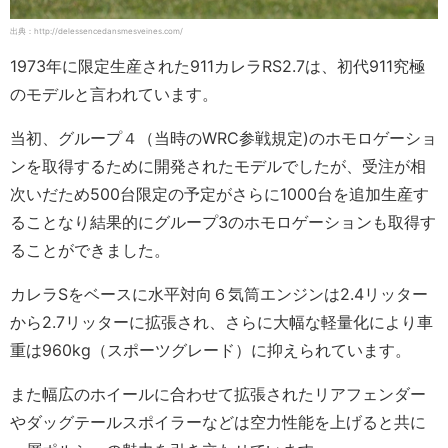
出典：http://delessencedansmesveines.com/
1973年に限定生産された911カレラRS2.7は、初代911究極
のモデルと言われています。
当初、グループ４（当時のWRC参戦規定)のホモロゲーショ
ンを取得するために開発されたモデルでしたが、受注が相
次いだため500台限定の予定がさらに1000台を追加生産す
ることなり結果的にグループ3のホモロゲーションも取得す
ることができました。
カレラSをベースに水平対向６気筒エンジンは2.4リッター
から2.7リッターに拡張され、さらに大幅な軽量化により車
重は960kg（スポーツグレード）に抑えられています。
また幅広のホイールに合わせて拡張されたリアフェンダー
やダッグテールスポイラーなどは空力性能を上げると共に