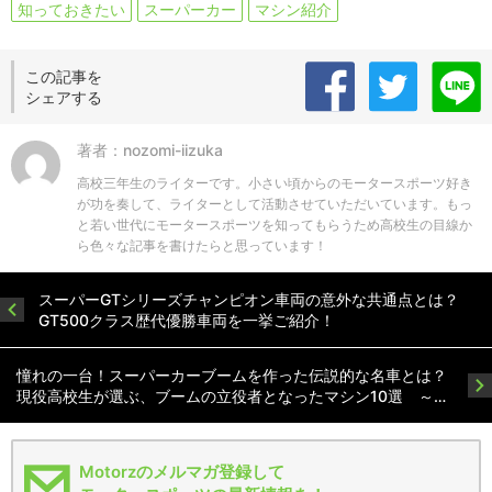
知っておきたい
スーパーカー
マシン紹介
この記事を
シェアする
著者：nozomi-iizuka
高校三年生のライターです。小さい頃からのモータースポーツ好き
が功を奏して、ライターとして活動させていただいています。もっ
と若い世代にモータースポーツを知ってもらうため高校生の目線か
ら色々な記事を書けたらと思っています！
スーパーGTシリーズチャンピオン車両の意外な共通点とは？
GT500クラス歴代優勝車両を一挙ご紹介！
憧れの一台！スーパーカーブームを作った伝説的な名車とは？
現役高校生が選ぶ、ブームの立役者となったマシン10選 ～…
Motorzのメルマガ登録して