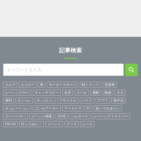
記事検索
クルマ
エコカー
車
モータースポーツ
軽トラック
営業車
レーシングカー
キャッチコピー
名言
スバル
感動
動画
ネタ
便利
オシャレ
カッコいい
リサイクル
バイク
アプリ
車中泊
キュレーション
コンセプトカー
アーカイブ
F1
知っておきたい
スーパーカー
イベント情報
2016
ジムカーナ
レーシングドライバー
FIA-F4
行ってみた！
イベント
グッズ
レース