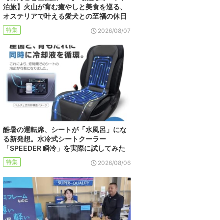
泊旅】火山が育む癒やしと美食を巡る、
オステリアで叶える愛犬との至福の休日
特集
2026/08/07
酷暑の運転席、シートが「水風呂」にな
る新発想。水冷式シートクーラー
「SPEEDER 瞬冷」を実際に試してみた
特集
2026/08/06