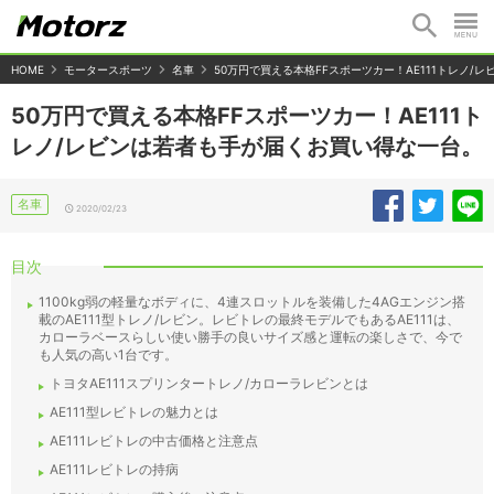
HOME
モータースポーツ
名車
50万円で買える本格FFスポーツカー！AE111トレノ/
50万円で買える本格FFスポーツカー！AE111ト
レノ/レビンは若者も手が届くお買い得な一台。
名車
2020/02/23
目次
1100kg弱の軽量なボディに、4連スロットルを装備した4AGエンジン搭
載のAE111型トレノ/レビン。レビトレの最終モデルでもあるAE111は、
カローラベースらしい使い勝手の良いサイズ感と運転の楽しさで、今で
も人気の高い1台です。
トヨタAE111スプリンタートレノ/カローラレビンとは
AE111型レビトレの魅力とは
AE111レビトレの中古価格と注意点
AE111レビトレの持病