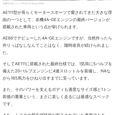
名機4A-GEエンジン/Photo by Takuya Ikeda
AE111型が長らくモータースポーツで愛されてきた大きな理
由の一つとして、名機4A-GEエンジンの最終バージョンが
搭載された車両という点が挙げられます。
AE86でデビューした4A-GEエンジンですが、当然作ったら
作りっぱなしなんてことはなく、随時改良が続けられまし
た。
そしてAE111に搭載された最終仕様では、1気筒に5バルブを
備えた20バルブエンジンに4連スロットルを装備し、NAな
がら165馬力をひねり出すまでに至っています。
また、そのパワーを支えるボディも適度なサイズ感と1トン
前後の重量という、まさに楽しく走るには最適なスペック
です。
また、トヨタの最先端技術が投入されていた車両でもあ