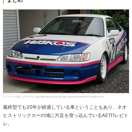
レースベース車として今でも人気/出典:https://jota-garage.com/stock/st8/AE111wakos.html
最終型でも20年が経過している車ということもあり、ネオ
ヒストリックカーの域に片足を突っ込んでいるAE111レビト
レ。