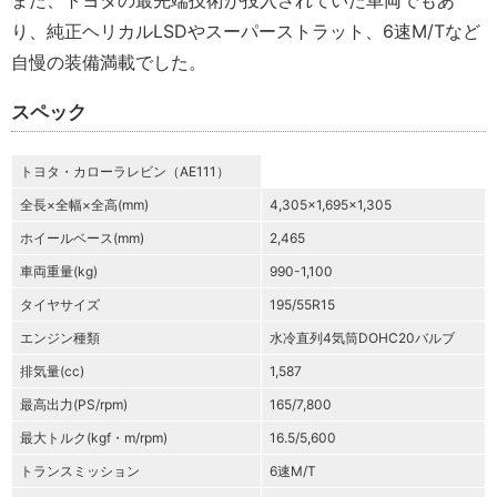
り、純正ヘリカルLSDやスーパーストラット、6速M/Tなど
自慢の装備満載でした。
スペック
トヨタ・カローラレビン（AE111）
全長×全幅×全高(mm)
4,305×1,695×1,305
ホイールベース(mm)
2,465
車両重量(kg)
990-1,100
タイヤサイズ
195/55R15
エンジン種類
水冷直列4気筒DOHC20バルブ
排気量(cc)
1,587
最高出力(PS/rpm)
165/7,800
最大トルク(kgf・m/rpm)
16.5/5,600
トランスミッション
6速M/T