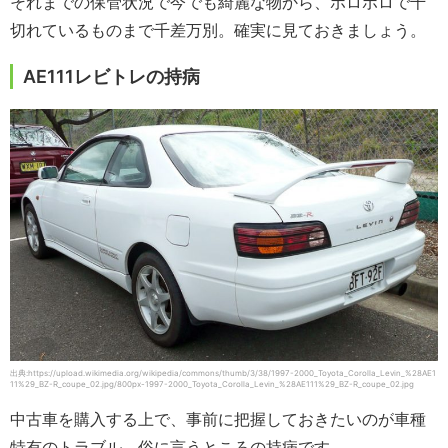
それまでの保管状況で今でも綺麗な物から、ボロボロで千
切れているものまで千差万別。確実に見ておきましょう。
AE111レビトレの持病
出典:https://upload.wikimedia.org/wikipedia/commons/thumb/3/38/1997-2000_Toyota_Corolla_Levin_%28AE1
11%29_BZ-R_coupe_02.jpg/800px-1997-2000_Toyota_Corolla_Levin_%28AE111%29_BZ-R_coupe_02.jpg
中古車を購入する上で、事前に把握しておきたいのが車種
特有のトラブル、俗に言うところの持病です。