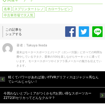
名車
スプリンタートレノ
カローラレビン
中古車市場で大人気
この記事を
シェアする
著者：Takuya Ikeda
週末はモータースポーツとJリーグ（ガンバ大阪）にすべての時間を
費やしているヲタク。愛車の106を直しながらサーキットに通って
います。 モータースポーツやイタフラ系メーカーの魅力を伝えてい
きます。
軽くてパワーがあれば速い!!TVRグリフィスはジャジャ馬なん
てレベルじゃない！
今買わないとプレミアがつくかも!?お買い得なスポーツカー
ZZT231セリカってどんなクルマ？