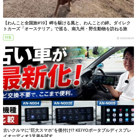
【わんこと全国旅#19】岬を駆ける風と、わんことの絆。ダイレク
トカーズ「オーステリア」で巡る、南九州・野生動物を訪ねる旅
特集
2026/08/05
古いクルマに“巨大スマホ”を後付け!? KEIYOポータブルディスプレ
イオーディオ3兄弟を試す