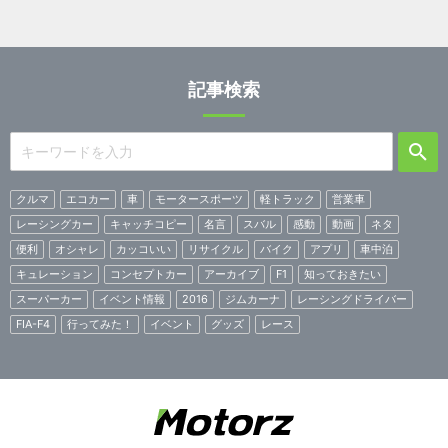
記事検索
クルマ
エコカー
車
モータースポーツ
軽トラック
営業車
レーシングカー
キャッチコピー
名言
スバル
感動
動画
ネタ
便利
オシャレ
カッコいい
リサイクル
バイク
アプリ
車中泊
キュレーション
コンセプトカー
アーカイブ
F1
知っておきたい
スーパーカー
イベント情報
2016
ジムカーナ
レーシングドライバー
FIA-F4
行ってみた！
イベント
グッズ
レース