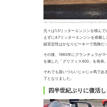
出典：http://www.classiccarweekly.net/2018/12/25/griffith-400/?
元々は1.3リッターエンジンを積んで
えずに4.7リッターエンジンを搭載し
縦安定性はかなりピーキーで危険だ
その後、1965年にグランチュラが
を施した「グリフィス400」を発表
それでも扱いづらいじゃじゃ馬である
了となりました。
四半世紀ぶりに復活し