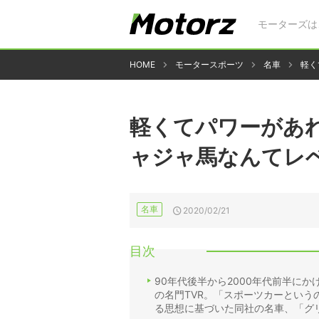
モーターズは
HOME
モータースポーツ
名車
軽く
軽くてパワーがあれ
ャジャ馬なんてレ
名車
2020/02/21
目次
90年代後半から2000年代前半に
の名門TVR。「スポーツカーとい
る思想に基づいた同社の名車、「グ