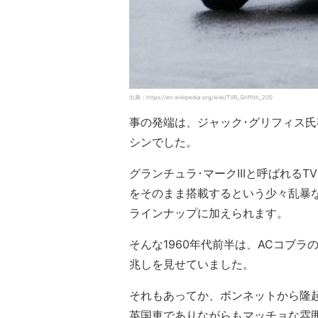
出典：https://en.wikipedia.org/wiki/TVR_Griffith_200
事の発端は、ジャック･グリフィス氏
シンでした。
グランチュラ･マークIIIと呼ばれるT
をそのまま搭載するという少々乱暴な
ラインナップに加えられます。
そんな1960年代前半は、ACコブ
兆しを見せていました。
それもあってか、ボンネットから隆
英国車でありながらもマッチョな雰