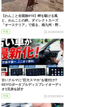
【わんこと全国旅#19】岬を駆ける風
と、わんことの絆。ダイレクトカーズ
「オーステリア」で巡る、南九州・野…
特集
2026/08/05
古いクルマに“巨大スマホ”を後付け!?
KEIYOポータブルディスプレイオーディ
オ3兄弟を試す
特集
2026/08/04