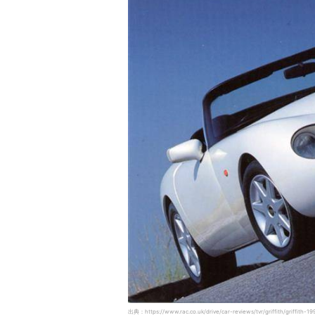
出典：https://www.rac.co.uk/drive/car-reviews/tvr/griffith/griffith-1