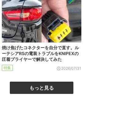
焼け焦げたコネクターを自分で直す。ル
ーテシアRSの電装トラブルをKNIPEXの
圧着プライヤーで解決してみた
特集
2026/07/31
もっと見る