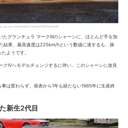
doing_wp_cron=1582024892.1110010147094726562500
いたグランチュラ マークIIIのシャーシに、ほとんど手を加
た結果、最高速度は225km/hという数値に達するも、操
ったようです。
マークIVへモデルチェンジするに伴い、このシャーシに改良
。
事は変わらず、発表から1年も経たない1965年に生産終
た新生2代目