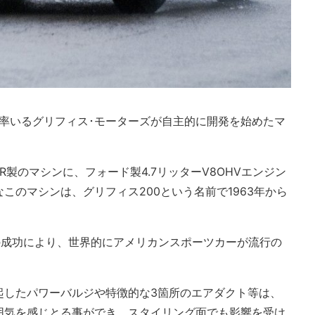
率いるグリフィス･モーターズが自主的に開発を始めたマ
VR製のマシンに、フォード製4.7リッターV8OHVエンジン
このマシンは、グリフィス200という名前で1963年から
ラの成功により、世界的にアメリカンスポーツカーが流行の
起したパワーバルジや特徴的な3箇所のエアダクト等は、
囲気を感じとる事ができ、スタイリング面でも影響を受け