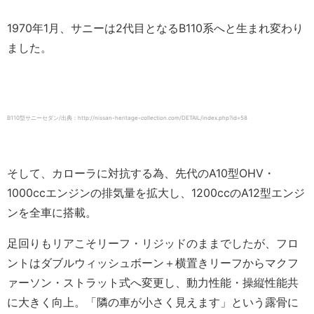
1970年1月、サニーは2代目となるB110系へと生まれ変わり
ました。
B110型サニーセダン/出典：http://nissan-heritage-collection.com/DETAIL/index.php?id=58
そして、カローラに対抗する為、先代のA10型OHV・
1000ccエンジンの排気量を拡大し、1200ccのA12型エンジ
ンを全車に搭載。
足回りもリアこそリーフ・リジッドのままでしたが、フロ
ントはダブルウィッシュボーン＋横置きリーフからマクフ
ァーソン・ストラット式へ変更し、動力性能・操縦性能共
に大きく向上。「隣の車が小さく見えます」という露骨に