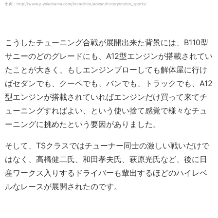
出典：http://www.y-yokohama.com/brand/tire/advan/history/motor_sports/
こうしたチューニング合戦が展開出来た背景には、B110型
サニーのどのグレードにも、A12型エンジンが搭載されてい
たことが大きく、もしエンジンブローしても解体屋に行け
ばセダンでも、クーペでも、バンでも、トラックでも、A12
型エンジンが搭載されていればエンジンだけ買って来てチ
ューニングすればよい、という使い捨て感覚で様々なチュ
ーニングに挑めたという要因がありました。
そして、TSクラスではチューナー同士の激しい戦いだけで
はなく、高橋健二氏、和田孝夫氏、萩原光氏など、後に日
産ワークス入りするドライバーも輩出するほどのハイレベ
ルなレースが展開されたのです。