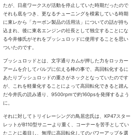
たが、日産ワークスが活動を停止していた時期だったので
それも底をつき、更なるチューニングを模索している時期
に東レから「カーボン製品の活用法」についての話が持ち
込まれ、後に東名エンジンの社長として独立することにな
る今井修氏がそれをプッシュロッドに使用することを思い
ついたのです。
プッシュロッドとは、文字通りカムが押した力をロッカー
アームを介してバルブに伝える棒の事で、高回転化するに
あたりプッシュロッドの重さがネックとなっていたのです
が、これを軽量化することによって高回転化できると踏ん
だ今井氏の読み通り、9500rpmで約160psを発揮するよう
に。
それに対してトリイレーシングの鳥居忠氏は、KP47スター
レットがB110型サニーより重く、コーナーを苦手としてい
たことに着目し、無理に高回転化してのパワーアップを選