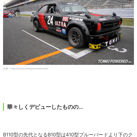
出典：http://www.tomeipowered.com/
華々しくデビューしたものの…
B110型の先代となるB10型は410型ブルーバードより下のク