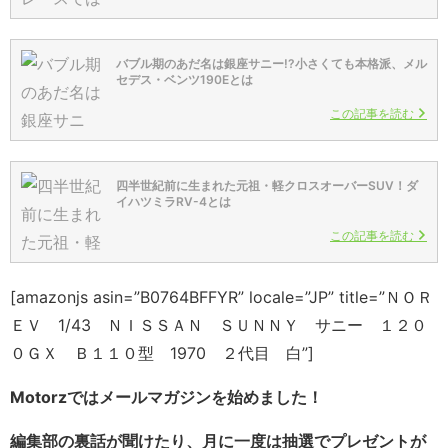
バブル期のあだ名は銀座サニー!?小さくても本格派、メル
セデス・ベンツ190Eとは
この記事を読む
四半世紀前に生まれた元祖・軽クロスオーバーSUV！ダ
イハツミラRV-4とは
この記事を読む
[amazonjs asin=”B0764BFFYR” locale=”JP” title=”ＮＯＲ
ＥＶ 1/43 ＮＩＳＳＡＮ ＳＵＮＮＹ サニー １２０
０ＧＸ Ｂ１１０型 1970 ２代目 白”]
Motorzではメールマガジンを始めました！
編集部の裏話が聞けたり、月に一度は抽選でプレゼントが