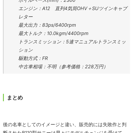
エンジン：A12 直列4気筒OHV＋SUツインキャブ
レター
最大出力：83ps/6400rpm
最大トルク：10.0kgm/4400rpm
トランスミッション：5速マニュアルトランスミッ
ション
駆動方式：FR
中古車相場：不明（参考価格：228万円）
まとめ
後の名車としてのイメージと違い、販売的には失敗作と判
断されたB110型サニーは早々にモデルチェンジを受けて