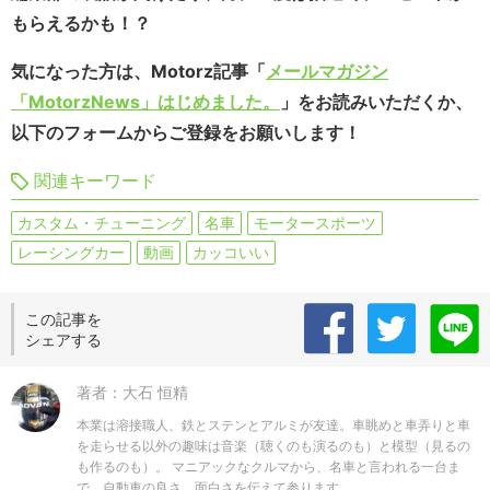
もらえるかも！？
気になった方は、Motorz記事「
メールマガジン
「MotorzNews」はじめました。
」をお読みいただくか、
以下のフォームからご登録をお願いします！
関連キーワード
カスタム・チューニング
名車
モータースポーツ
レーシングカー
動画
カッコいい
この記事を
シェアする
著者：大石 恒精
本業は溶接職人、鉄とステンとアルミが友達。車眺めと車弄りと車
を走らせる以外の趣味は音楽（聴くのも演るのも）と模型（見るの
も作るのも）。 マニアックなクルマから、名車と言われる一台ま
で、自動車の良さ、面白さを伝えて参ります。