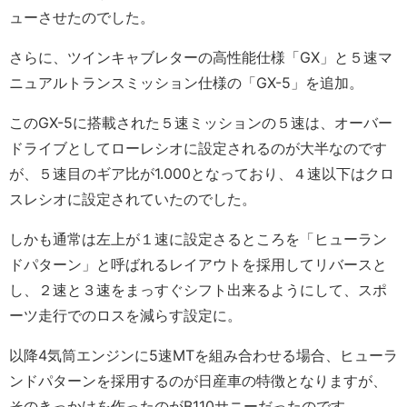
ューさせたのでした。
さらに、ツインキャブレターの高性能仕様「GX」と５速マ
ニュアルトランスミッション仕様の「GX-5」を追加。
このGX-5に搭載された５速ミッションの５速は、オーバー
ドライブとしてローレシオに設定されるのが大半なのです
が、５速目のギア比が1.000となっており、４速以下はクロ
スレシオに設定されていたのでした。
しかも通常は左上が１速に設定さるところを「ヒューラン
ドパターン」と呼ばれるレイアウトを採用してリバースと
し、２速と３速をまっすぐシフト出来るようにして、スポ
ーツ走行でのロスを減らす設定に。
以降4気筒エンジンに5速MTを組み合わせる場合、ヒューラ
ンドパターンを採用するのが日産車の特徴となりますが、
そのきっかけを作ったのがB110サニーだったのです。