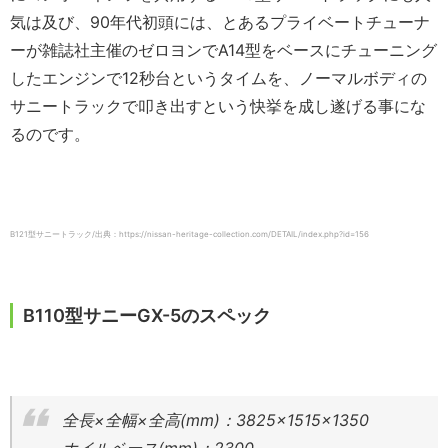
気は及び、90年代初頭には、とあるプライベートチューナ
ーが雑誌社主催のゼロヨンでA14型をベースにチューニング
したエンジンで12秒台というタイムを、ノーマルボディの
サニートラックで叩き出すという快挙を成し遂げる事にな
るのです。
B121型サニートラック/出典：https://nissan-heritage-collection.com/DETAIL/index.php?id=156
B110型サニーGX-5のスペック
全長×全幅×全高(mm)：3825×1515×1350
ホイルベース(mm)：2300