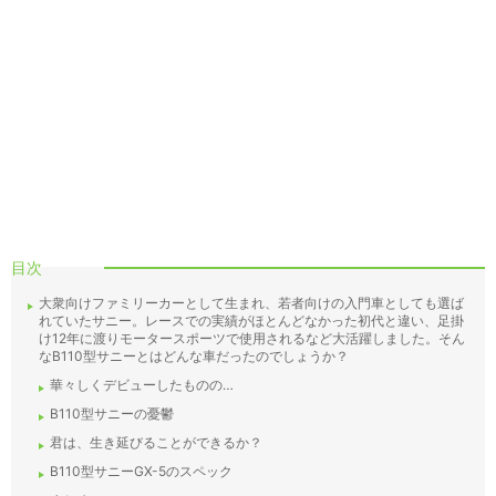
目次
大衆向けファミリーカーとして生まれ、若者向けの入門車としても選ば
れていたサニー。レースでの実績がほとんどなかった初代と違い、足掛
け12年に渡りモータースポーツで使用されるなど大活躍しました。そん
なB110型サニーとはどんな車だったのでしょうか？
華々しくデビューしたものの…
B110型サニーの憂鬱
君は、生き延びることができるか？
B110型サニーGX-5のスペック